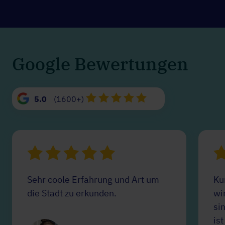
Google Bewertungen
5.0
(1600+)
Sehr coole Erfahrung und Art um
Ku
die Stadt zu erkunden.
wi
si
ist