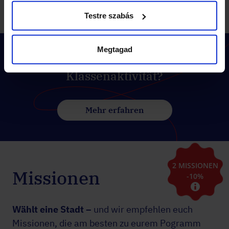
Weiterlesen
Testre szabás
Megtagad
Wie funktioniert die Landventure-
Klassenaktivität?
Mehr erfahren
2 MISSIONEN
Missionen
-10%
Wählt eine Stadt –
und wir empfehlen euch
Missionen, die am besten zu eurem Pogramm