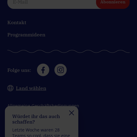
Abonnieren
Kontakt
Programmideen
Folge uns:
Land wählen
Allgemeine Geschäftsbedingungen
Würdet ihr das auch
Nehmt ihr die
Datenschutz
schaffen?
Herausforderung an?
Impressum
Letzte Woche waren 28
Letzte Woche waren 27
Teams so cool, dass sie eine
Teams so genial, dass si