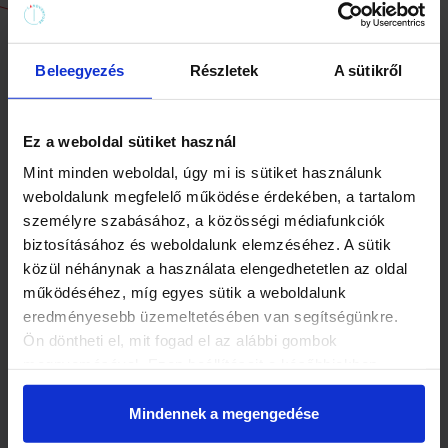
Wie
funktioniert
das Spiel?
Beleegyezés
Részletek
A sütikről
Jede Mission hat eine
eigene Route
(etwa
1,5 km Fußweg) und eine
Ez a weboldal sütiket használ
Rahmenhandlung.
Mint minden weboldal, úgy mi is sütiket használunk
weboldalunk megfelelő működése érdekében, a tartalom
Die Rätsel sind in die
spannende
személyre szabásához, a közösségi médiafunkciók
Geschichte
der Mission eingebettet.
biztosításához és weboldalunk elemzéséhez. A sütik
közül néhánynak a használata elengedhetetlen az oldal
Die Lösungen stecken in den
geheimen
működéséhez, míg egyes sütik a weboldalunk
Details
der Stadt.
eredményesebb üzemeltetésében van segítségünkre.
Ön döntheti el, mit fogad el az alábbi gombok
Mit ein paar Klicks kaufen und
sofort
megnyomásával. Ezen beállításait a későbbiekben
spielen
!
módosíthatja. További részletekről olvashat Adatkezelési
tájékoztatónkban.
Mindennek a megengedése