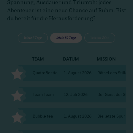
Spannung, Ausdauer und Triumph: jedes
Abenteuer ist eine neue Chance auf Ruhm. Bist
du bereit für die Herausforderung?
letzte 7 Tage
letzte 30 Tage
letztes Jahr
TEAM
DATUM
MISSION
QuatroBestio
1. August 2026
Rätsel des Stillen K
Team Team
12. Juli 2026
Der Geist der Stadt
Bubble tea
1. August 2026
Die letzte Spur de