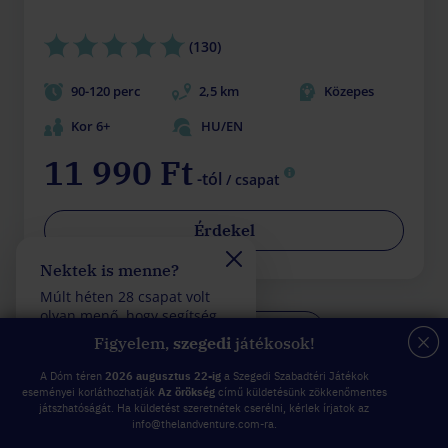
(130)
90-120 perc
2,5 km
Közepes
Kor 6+
HU/EN
11 990 Ft
-tól
/ csapat
Érdekel
Nektek is menne?
Felveszitek a verseny
Múlt héten 28 csapat volt
Múlt héten 28 csapat vol
olyan menő, hogy segítség
olyan fantasztikus, hogy
További küldetések
felhasználása nélkül
kevesebb mint 5 rossz
Figyelem,
szegedi
játékosok!
teljesítettek egy küldetést.
válasszal teljesítettek eg
küldetést.
A Dóm téren
2026 augusztus 22-ig
a Szegedi Szabadtéri Játékok
eseményei korláthozhatják
Az örökség
című küldetésünk zökkenőmentes
játszhatóságát. Ha küldetést szeretnétek cserélni, kérlek írjatok az
info@thelandventure.com-ra.