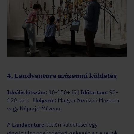
4. Landventure múzeumi küldetés
Ideális létszám:
10-150+ fő |
Időtartam:
90-
120 perc |
Helyszín:
Magyar Nemzeti Múzeum
vagy Néprajzi Múzeum
A
Landventure
beltéri küldetései egy
okostelefon segítségével zajlanak: a csapatok