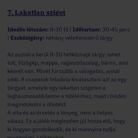
7. Lakatlan sziget
Ideális létszám:
8-30 fő |
Időtartam:
30-45 perc
|
Eszközigény:
néhány véletlenszerű tárgy
Az asztalra kerül 8-10 hétköznapi tárgy: lehet
toll, tűzőgép, mappa, ragasztószalag, bármi, ami
kéznél van. Minél furcsább a válogatás, annál
jobb. A csapatok feladata kiválasztani azt az egy
tárgyat, amelyik egy lakatlan szigeten a
leghasznosabb lenne a túléléshez, majd röviden
megindokolni a döntést.
A vita és az érvelés a lényeg, nem a helyes
válasz. Ez a játék meglepően jól hozza elő, hogy
ki hogyan gondolkodik, és ki mennyire tudja
meggyőzni a többieket.