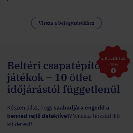
Vissza a bejegyzésekhez
2 KÜLDETÉS
Beltéri csapatépítő
-10%
játékok – 10 ötlet
időjárástól függetlenül
Készen állsz, hogy
szabadjára engedd a
benned rejlő detektívet
? Válassz hozzád illő
küldetést!