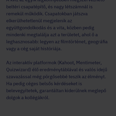
beltéri csapatépítő, és nagy létszámnál is
remekül működik. Csapatokban játszva
elkerülhetetlenül megjelenik az
együttgondolkodás és a vita, közben pedig
mindenki megtalálja azt a területet, ahol ő a
leghasznosabb: legyen az filmtörténet, geográfia
vagy a cég saját históriája.
Az interaktív platformok (Kahoot, Mentimeter,
Quizwizard) élő eredménytáblával és valós idejű
szavazással még pörgősebbé teszik az élményt.
Ha pedig céges belsős kérdéseket is
belevegyítetek, garantáltan kiderülnek meglepő
dolgok a kollégákról.