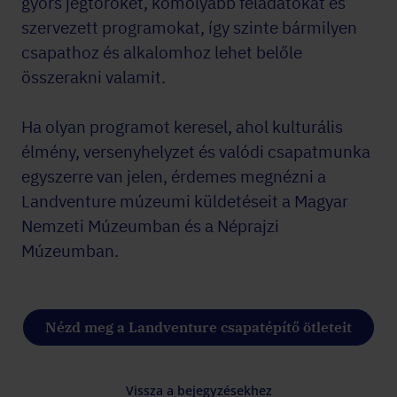
gyors jégtörőket, komolyabb feladatokat és
szervezett programokat, így szinte bármilyen
csapathoz és alkalomhoz lehet belőle
összerakni valamit.
Ha olyan programot keresel, ahol kulturális
élmény, versenyhelyzet és valódi csapatmunka
egyszerre van jelen, érdemes megnézni a
Landventure múzeumi küldetéseit a Magyar
Nemzeti Múzeumban és a Néprajzi
Múzeumban.
Nézd meg a Landventure csapatépítő ötleteit
Vissza a bejegyzésekhez