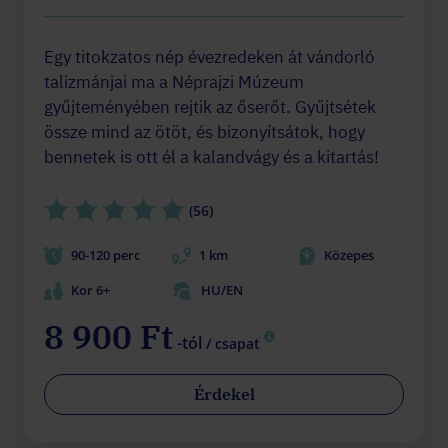
Egy titokzatos nép évezredeken át vándorló
talizmánjai ma a Néprajzi Múzeum
gyűjteményében rejtik az őserőt. Gyűjtsétek
össze mind az ötöt, és bizonyítsátok, hogy
bennetek is ott él a kalandvágy és a kitartás!
(56)
90-120 perc
1 km
Közepes
Kor 6+
HU/EN
8 900 Ft
-tól
/ csapat
Érdekel