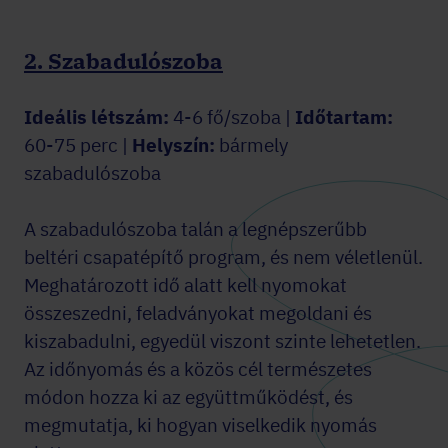
2. Szabadulószoba
Ideális létszám:
4-6 fő/szoba |
Időtartam:
60-75 perc |
Helyszín:
bármely
szabadulószoba
A szabadulószoba talán a legnépszerűbb
beltéri csapatépítő program, és nem véletlenül.
Meghatározott idő alatt kell nyomokat
összeszedni, feladványokat megoldani és
kiszabadulni, egyedül viszont szinte lehetetlen.
Az időnyomás és a közös cél természetes
módon hozza ki az együttműködést, és
megmutatja, ki hogyan viselkedik nyomás