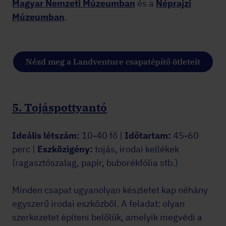
Magyar Nemzeti Múzeumban
és a
Néprajzi
Múzeumban
.
Nézd meg a Landventure csapatépítő ötleteit
5. Tojáspottyantó
Ideális létszám:
10-40 fő |
Időtartam:
45-60
perc |
Eszközigény:
tojás, irodai kellékek
(ragasztószalag, papír, buborékfólia stb.)
Minden csapat ugyanolyan készletet kap néhány
egyszerű irodai eszközből. A feladat: olyan
szerkezetet építeni belőlük, amelyik megvédi a