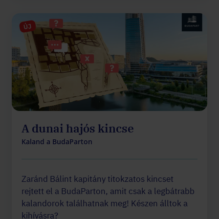
ÚJ
A dunai hajós kincse
Kaland a BudaParton
Zaránd Bálint kapitány titokzatos kincset
rejtett el a BudaParton, amit csak a legbátrabb
kalandorok találhatnak meg! Készen álltok a
kihívásra?