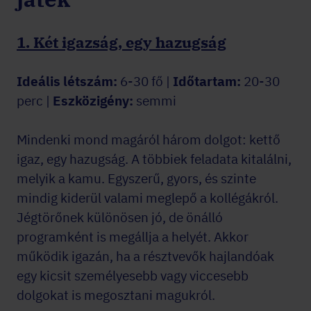
1. Két igazság, egy hazugság
Ideális létszám:
6-30 fő |
Időtartam:
20-30
perc |
Eszközigény:
semmi
Mindenki mond magáról három dolgot: kettő
igaz, egy hazugság. A többiek feladata kitalálni,
melyik a kamu. Egyszerű, gyors, és szinte
mindig kiderül valami meglepő a kollégákról.
Jégtörőnek különösen jó, de önálló
programként is megállja a helyét. Akkor
működik igazán, ha a résztvevők hajlandóak
egy kicsit személyesebb vagy viccesebb
dolgokat is megosztani magukról.