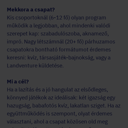
Mekkora a csapat?
Kis csoportoknál (6-12 fő) olyan program
működik a legjobban, ahol mindenki valódi
szerepet kap: szabadulószoba, aknamező,
impró. Nagy létszámnál (20+ fő) párhuzamos
csapatokra bontható formátumot érdemes
keresni: kvíz, társasjáték-bajnokság, vagy a
Landventure küldetése.
Mi a cél?
Ha a lazítás és a jó hangulat az elsődleges,
könnyed játékok az ideálisak: két igazság egy
hazugság, babafotós kvíz, lakatlan sziget. Ha az
együttműködés is szempont, olyat érdemes
választani, ahol a csapat közösen old meg