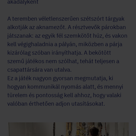
akadályként
A teremben véletlenszerűen szétszórt tárgyak
alkotják az aknamezőt. A résztvevők párokban
játszanak: az egyik fél szemkötőt húz, és vakon
kell végighaladnia a pályán, miközben a párja
kizárólag szóban irányíthatja. A bekötött
szemű játékos nem szólhat, tehát teljesen a
csapattársára van utalva.
Ez a játék nagyon gyorsan megmutatja, ki
hogyan kommunikál nyomás alatt, és mennyi
türelem és pontosság kell ahhoz, hogy valaki
valóban érthetően adjon utasításokat.