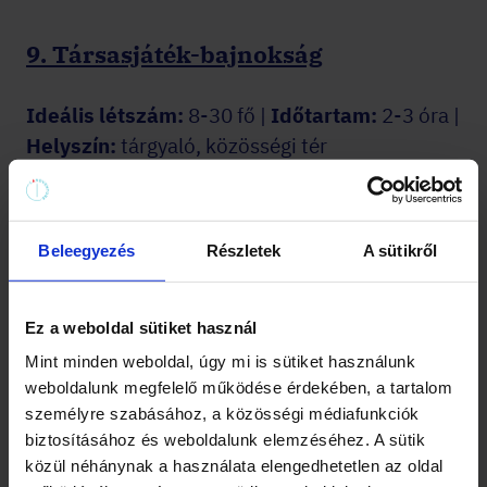
9. Társasjáték-bajnokság
Ideális létszám:
8-30 fő |
Időtartam:
2-3 óra |
Helyszín:
tárgyaló, közösségi tér
A modern társasjátékok, különösen a
kooperatív vagy csapatversenyző típusok,
Beleegyezés
Részletek
A sütikről
meglepően jó csapatépítő eszközök. A
Pandemic-ben együtt kell megmenteni a
világot, a Mysteriumban közösen kell
Ez a weboldal sütiket használ
értelmezni egy médium vízióit, a
Mint minden weboldal, úgy mi is sütiket használunk
Fedőnevekben pedig szavakon múlik, hogy a
weboldalunk megfelelő működése érdekében, a tartalom
személyre szabásához, a közösségi médiafunkciók
csapat egy hullámhosszon van-e.
biztosításához és weboldalunk elemzéséhez. A sütik
közül néhánynak a használata elengedhetetlen az oldal
Szervezett bajnokság formátumban, több