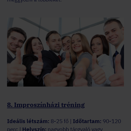
8. Improszínházi tréning
Ideális létszám:
8-25 fő |
Időtartam:
90-120
perc |
Helyszín:
nagyobb tárgyaló vagy