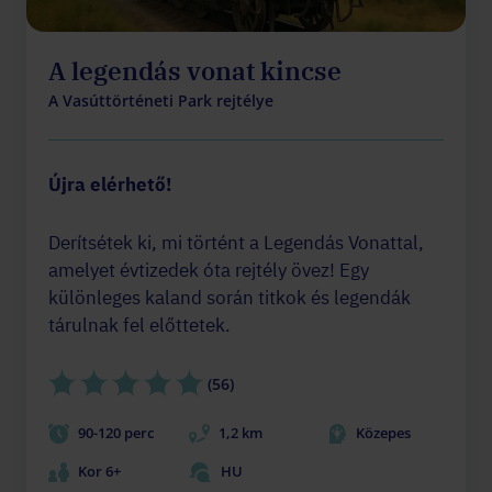
A legendás vonat kincse
A Vasúttörténeti Park rejtélye
Újra elérhető!
Derítsétek ki, mi történt a Legendás Vonattal,
amelyet évtizedek óta rejtély övez! Egy
különleges kaland során titkok és legendák
tárulnak fel előttetek.
(56)
90-120 perc
1,2 km
Közepes
Kor 6+
HU