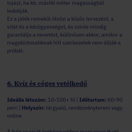
tojást, ha kb. másfél méter magasságból
ledobják.
Ez a játék remekül ötvözi a közös tervezést, a
vitát és a kézügyességet, és szinte mindig
garantálja a nevetést, különösen akkor, amikor a
magabiztosabbnak hitt szerkezetek nem állják a
próbát.
6. Kvíz és céges vetélkedő
Ideális létszám:
10-100+ fő |
Időtartam:
60-90
perc |
Helyszín:
tárgyaló, rendezvényterem vagy
online
A kvíz az egyik legkönnyebben megszervezhető