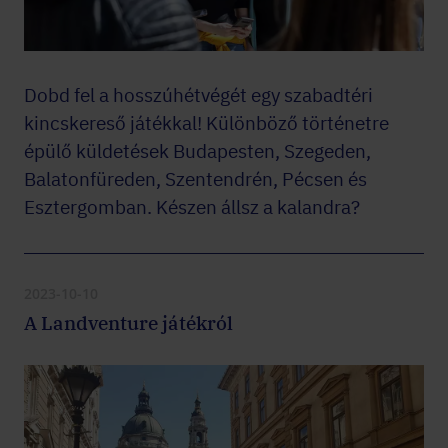
Dobd fel a hosszúhétvégét egy szabadtéri
kincskereső játékkal! Különböző történetre
épülő küldetések Budapesten, Szegeden,
Balatonfüreden, Szentendrén, Pécsen és
Esztergomban. Készen állsz a kalandra?
2023-10-10
A Landventure játékról