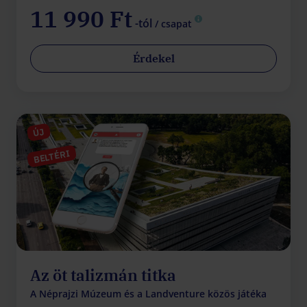
11 990 Ft
-tól
/ csapat
Érdekel
ÚJ
BELTÉRI
Az öt talizmán titka
A Néprajzi Múzeum és a Landventure közös játéka