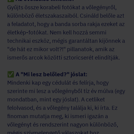
Gyűjts össze korabeli fotókat a vőlegényről,
különböző életszakaszaiból. Csináld belőle azt
a feladatot, hogy a banda sorba rakja ezeket az
életkép-fotókat. Nem kell hozzá semmi
technikai eszköz, mégis garantáltan kijönnek a
"de hát ez mikor volt?!" pillanatok, amik az
ismerős arcok közötti sztoricserét elindítják.
✅
A "Mi lesz belőled?" jóslat:
Mindenki kap egy cédulát és felírja, hogy
szerinte mi lesz a vőlegényből tíz év múlva (egy
mondatban, mint egy jóslat). A cetliket
felolvasod, és a vőlegény találja ki, ki írta. Ez
finoman mutatja meg, ki ismeri igazán a
vőlegényt és rendszerint nagyon különböző,
mégis szívmelengető válaszokat hoz.