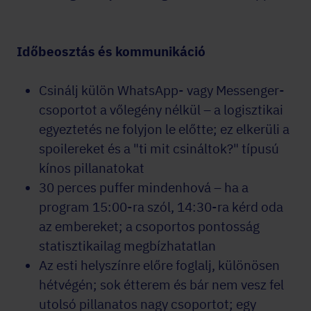
Időbeosztás és kommunikáció
Csinálj külön WhatsApp- vagy Messenger-
csoportot a vőlegény nélkül – a logisztikai
egyeztetés ne folyjon le előtte; ez elkerüli a
spoilereket és a "ti mit csináltok?" típusú
kínos pillanatokat
30 perces puffer mindenhová – ha a
program 15:00-ra szól, 14:30-ra kérd oda
az embereket; a csoportos pontosság
statisztikailag megbízhatatlan
Az esti helyszínre előre foglalj, különösen
hétvégén; sok étterem és bár nem vesz fel
utolsó pillanatos nagy csoportot; egy