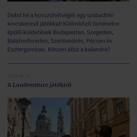
Dobd fel a hosszúhétvégét egy szabadtéri
kincskereső játékkal! Különböző történetre
épülő küldetések Budapesten, Szegeden,
Balatonfüreden, Szentendrén, Pécsen és
Esztergomban. Készen állsz a kalandra?
2023-10-10
A Landventure játékról