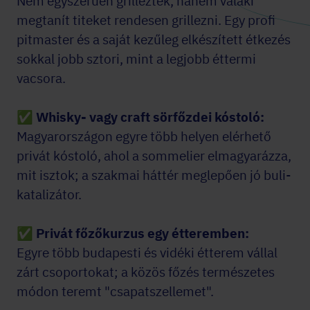
Nem egyszerűen grilleztek, hanem valaki
megtanít titeket rendesen grillezni. Egy profi
pitmaster és a saját kezűleg elkészített étkezés
sokkal jobb sztori, mint a legjobb éttermi
vacsora.
✅ Whisky- vagy craft sörfőzdei kóstoló:
Magyarországon egyre több helyen elérhető
privát kóstoló, ahol a sommelier elmagyarázza,
mit isztok; a szakmai háttér meglepően jó buli-
katalizátor.
✅
Privát főzőkurzus egy étteremben:
Egyre több budapesti és vidéki étterem vállal
zárt csoportokat; a közös főzés természetes
módon teremt "csapatszellemet".