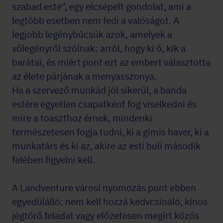
szabad este", egy elcsépelt gondolat, ami a
legtöbb esetben nem fedi a valóságot. A
legjobb legénybúcsúk azok, amelyek a
vőlegényről szólnak: arról, hogy ki ő, kik a
barátai, és miért pont ezt az embert választotta
az élete párjának a menyasszonya.
Ha a szervező munkád jól sikerül, a banda
estére egyetlen csapatként fog viselkedni és
mire a toaszthoz érnek, mindenki
természetesen fogja tudni, ki a gimis haver, ki a
munkatárs és ki az, akire az esti buli második
felében figyelni kell.
A Landventure városi nyomozás pont ebben
egyedülálló: nem kell hozzá kedvcsináló, kínos
jégtörő feladat vagy előzetesen megírt közös