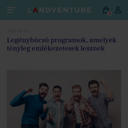
0
2026-06-25
Legénybúcsú programok, amelyek
tényleg emlékezetesek lesznek