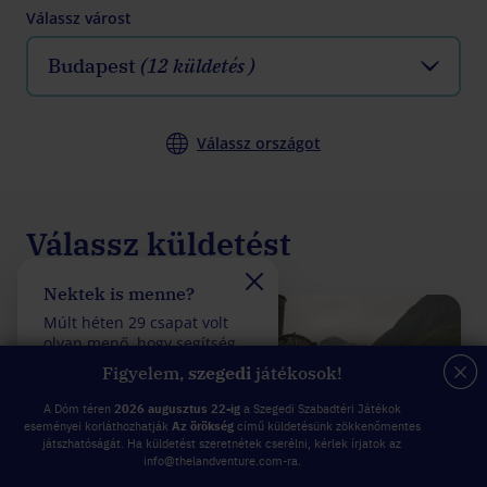
Válassz várost
Budapest
(12 küldetés )
Válassz országot
Válassz küldetést
Nektek is menne?
Felveszitek a verseny
Múlt héten 29 csapat volt
Múlt héten 28 csapat vol
ÚJ
olyan menő, hogy segítség
olyan fantasztikus, hogy
felhasználása nélkül
kevesebb mint 5 rossz
Figyelem,
szegedi
játékosok!
teljesítettek egy küldetést.
válasszal teljesítettek eg
küldetést.
A Dóm téren
2026 augusztus 22-ig
a Szegedi Szabadtéri Játékok
eseményei korláthozhatják
Az örökség
című küldetésünk zökkenőmentes
játszhatóságát. Ha küldetést szeretnétek cserélni, kérlek írjatok az
info@thelandventure.com-ra.