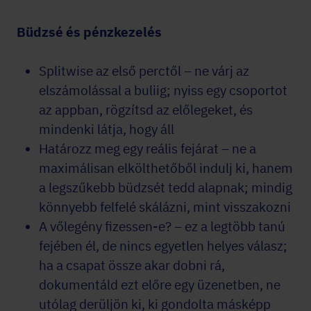
Büdzsé és pénzkezelés
Splitwise az első perctől – ne várj az
elszámolással a buliig; nyiss egy csoportot
az appban, rögzítsd az előlegeket, és
mindenki látja, hogy áll
Határozz meg egy reális fejárat – ne a
maximálisan elkölthetőből indulj ki, hanem
a legszűkebb büdzsét tedd alapnak; mindig
könnyebb felfelé skálázni, mint visszakozni
A vőlegény fizessen-e? – ez a legtöbb tanú
fejében él, de nincs egyetlen helyes válasz;
ha a csapat össze akar dobni rá,
dokumentáld ezt előre egy üzenetben, ne
utólag derüljön ki, ki gondolta másképp