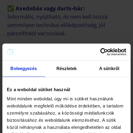
✅ Axedobás vagy darts-bár:
Informális, nyújtható, és nem kell hozzá
semmilyen technikai előképzettség; jól
párosítható vacsorával.
✅
Privát bowling-pálya:
Alulértékelt opció; ha a csapat vegyes
(különböző korú, különböző sportháttér), a
Beleegyezés
Részletek
A sütikről
bowling az egyik legjobban működő közös
nevező.
Ez a weboldal sütiket használ
Mint minden weboldal, úgy mi is sütiket használunk
weboldalunk megfelelő működése érdekében, a tartalom
személyre szabásához, a közösségi médiafunkciók
biztosításához és weboldalunk elemzéséhez. A sütik
Legénybúcsú játékok: az
közül néhánynak a használata elengedhetetlen az oldal