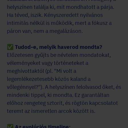
helyszínen találja ki, mit mondhatott a párja.
Ha téved, iszik. Kényszeredett nyilvános
intimitás nélkül is működik, mert a fókusz a
páron van, nem a megalázáson.
✅
Tudod-e, melyik haverod mondta?
Előzetesen gyűjts be névtelen mondatokat,
véleményeket vagy történeteket a
meghívottaktól (pl. "Mi volt a
legemlékezetesebb közös kaland a
vőlegénnyel?"). A helyszínen felolvasod őket, és
mindenki tippel, ki mondta. Ez garantáltan
előhoz rengeteg sztorit, és rögtön kapcsolatot
teremt az ismeretlen arcok között is.
✅
Az evolúciós timeline: