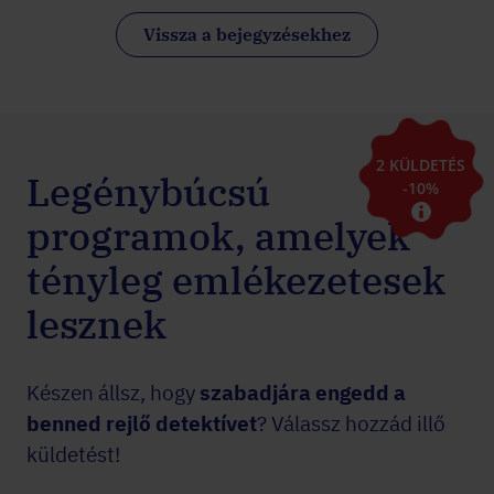
Vissza a bejegyzésekhez
2 KÜLDETÉS
Legénybúcsú
-10%
programok, amelyek
tényleg emlékezetesek
lesznek
Készen állsz, hogy
szabadjára engedd a
benned rejlő detektívet
? Válassz hozzád illő
küldetést!