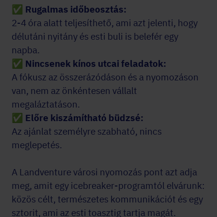
✅ Rugalmas időbeosztás:
2-4 óra alatt teljesíthető, ami azt jelenti, hogy
délutáni nyitány és esti buli is belefér egy
napba.
✅ Nincsenek kínos utcai feladatok:
A fókusz az összerázódáson és a nyomozáson
van, nem az önkéntesen vállalt
megaláztatáson.
✅ Előre kiszámítható büdzsé:
Az ajánlat személyre szabható, nincs
meglepetés.
A Landventure városi nyomozás pont azt adja
meg, amit egy icebreaker-programtól elvárunk:
közös célt, természetes kommunikációt és egy
sztorit, ami az esti toasztig tartja magát.