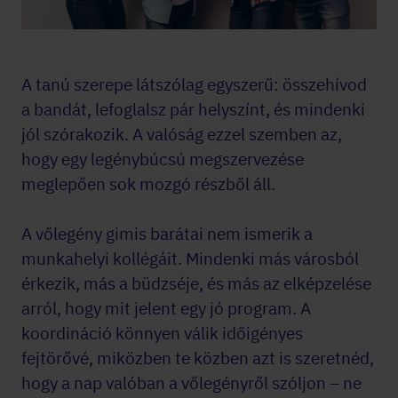
A tanú szerepe látszólag egyszerű: összehívod
a bandát, lefoglalsz pár helyszínt, és mindenki
jól szórakozik. A valóság ezzel szemben az,
hogy egy legénybúcsú megszervezése
meglepően sok mozgó részből áll.
A vőlegény gimis barátai nem ismerik a
munkahelyi kollégáit. Mindenki más városból
érkezik, más a büdzséje, és más az elképzelése
arról, hogy mit jelent egy jó program. A
koordináció könnyen válik időigényes
fejtörővé, miközben te közben azt is szeretnéd,
hogy a nap valóban a vőlegényről szóljon – ne