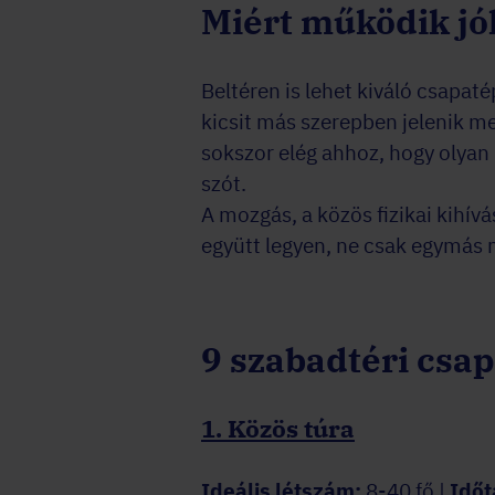
Miért működik jó
Beltéren is lehet kiváló csapat
kicsit más szerepben jelenik me
sokszor elég ahhoz, hogy olyan
szót.
A mozgás, a közös fizikai kihív
együtt legyen, ne csak egymás m
9 szabadtéri csa
1. Közös túra
Ideális létszám:
8-40 fő |
Időt