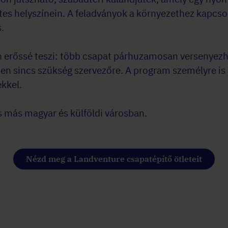
tes helyszínein. A feladványok a környezethez kapcso
.
erőssé teszi: több csapat párhuzamosan versenyezhe
ínen sincs szükség szervezőre. A program személyre is
ekkel.
 más magyar és külföldi városban.
Nézd meg a Landventure csapatépítő ötleteit