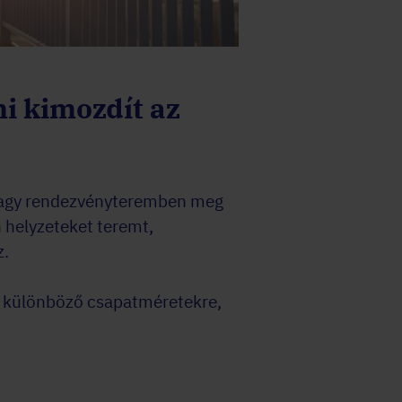
i kimozdít az
 vagy rendezvényteremben meg
n helyzeteket teremt,
z.
k különböző csapatméretekre,