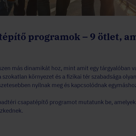
építő programok – 9 ötlet, am
észen más dinamikát hoz, mint amit egy tárgyalóban
 a szokatlan környezet és a fizikai tér szabadsága olya
zetesebben nyílnak meg és kapcsolódnak egymásho
abadtéri csapatépítő programot mutatunk be, amelye
eszkednek.