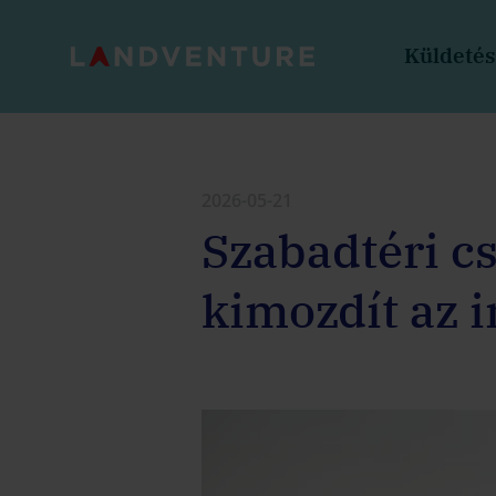
Küldeté
2026-05-21
Szabadtéri cs
kimozdít az 