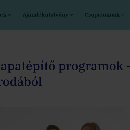
sek
Ajándékutalvány
Csapatoknak
apatépítő programok –
irodából