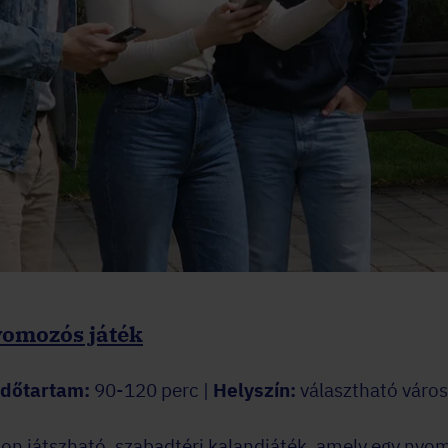
yomozós játék
Időtartam:
90-120 perc |
Helyszín:
választható város
on játszható, szabadtéri kalandjáték, amely egy nyo