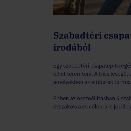
Szabadtéri csapat
irodából
Egy szabadtéri csapatépítő eg
lehet teremteni. A friss levegő,
amelyekben az emberek termés
Ebben az összeállításban 9 sz
évszakokra és célokra is jól ill