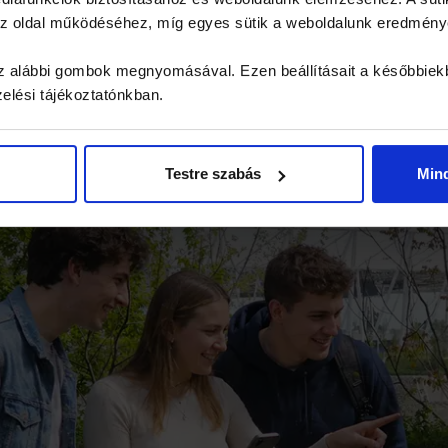
 az oldal működéséhez, míg egyes sütik a weboldalunk eredmén
sapatoknál, ahol van néhány visszahúzódóbb kolléga, 
 az alábbi gombok megnyomásával. Ezen beállításait a későbbiek
ak és a többieknek is. A közösen leküzdött félelem 
zelési tájékoztatónkban.
Testre szabás
Min