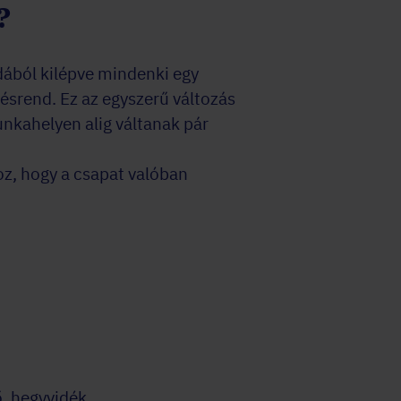
?
odából kilépve mindenki egy
lésrend. Ez az egyszerű változás
unkahelyen alig váltanak pár
oz, hogy a csapat valóban
ő, hegyvidék