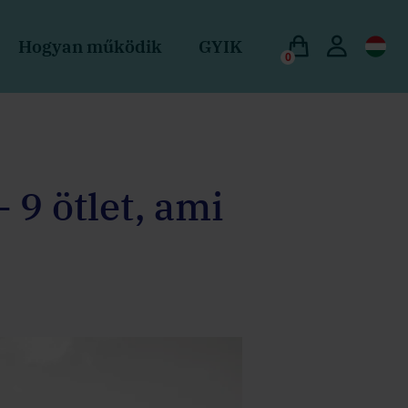
Hogyan működik
GYIK
0
 9 ötlet, ami