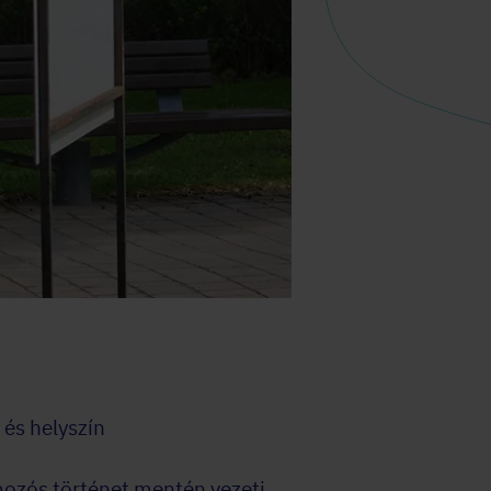
 és helyszín
mozós történet mentén vezeti