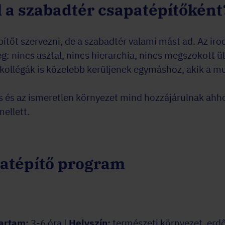
l a szabadtér csapatépítőként
építőt szervezni, de a szabadtér valami mást ad. Az ir
g: nincs asztal, nincs hierarchia, nincs megszokott ü
 kollégák is közelebb kerüljenek egymáshoz, akik a m
ás és az ismeretlen környezet mind hozzájárulnak ahh
ellett.
patépítő program
artam:
3-6 óra |
Helyszín:
természeti környezet, erd