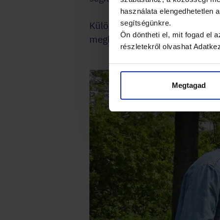
használata elengedhetetlen
segítségünkre.
Különösen jó választás olyan c
Ön döntheti el, mit fogad el
meglepetést okozhatnak magukn
részletekről olvashat Adatke
Megtagad