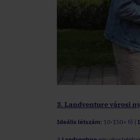
3. Landventure városi n
Ideális létszám:
10-150+ fő |
A
Landventure
egy okostelefon