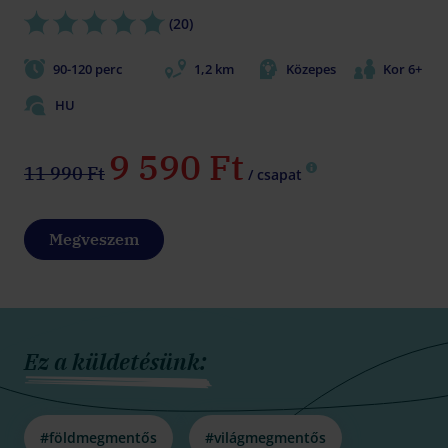
(20)
90-120 perc
1,2 km
Közepes
Kor 6+
HU
9 590 Ft
11 990 Ft
/ csapat
Megveszem
Ez a küldetésünk:
#földmegmentős
#világmegmentős