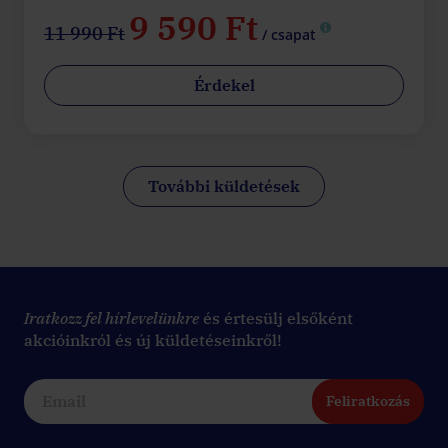
9 590 Ft
11 990 Ft
/ csapat
Érdekel
További küldetések
Iratkozz fel hírlevelünkre
és értesülj elsőként
akcióinkról és új küldetéseinkről!
Feliratkozás