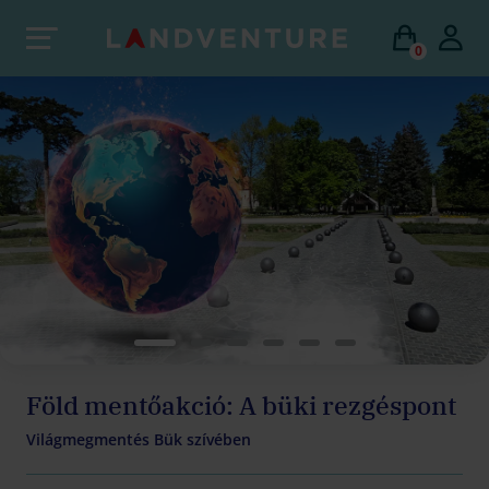
0
Föld mentőakció: A büki rezgéspont
Világmegmentés Bük szívében