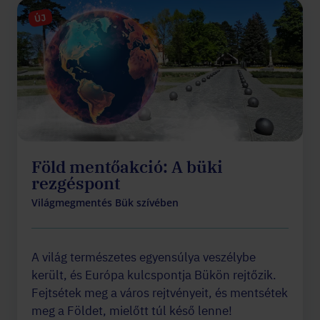
ÚJ
Föld mentőakció: A büki
rezgéspont
Világmegmentés Bük szívében
A világ természetes egyensúlya veszélybe
került, és Európa kulcspontja Bükön rejtőzik.
Fejtsétek meg a város rejtvényeit, és mentsétek
meg a Földet, mielőtt túl késő lenne!