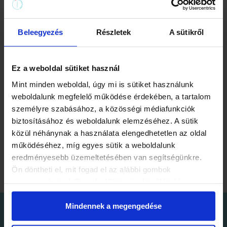
Csapatépítés
Beleegyezés
Részletek
A sütikről
Ez a weboldal sütiket használ
Mint minden weboldal, úgy mi is sütiket használunk
weboldalunk megfelelő működése érdekében, a tartalom
személyre szabásához, a közösségi médiafunkciók
biztosításához és weboldalunk elemzéséhez. A sütik
Osztályprogram
közül néhánynak a használata elengedhetetlen az oldal
működéséhez, míg egyes sütik a weboldalunk
eredményesebb üzemeltetésében van segítségünkre.
Ön döntheti el, mit fogad el az alábbi gombok
megnyomásával. Ezen beállításait a későbbiekben
módosíthatja. További részletekről olvashat Adatkezelési
tájékoztatónkban.
Mindennek a megengedése