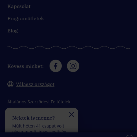
Kapcsolat
Programötletek
Blog
Kövess minket:
Válassz országot
Általános Szerződési Feltételek
Adatkezelési tájékoztató
Nektek is menne?
Felveszitek a verseny
Impresszum
Múlt héten 41 csapat volt
Múlt héten 31 csapat vol
olyan menő, hogy segítség
olyan fantasztikus, hogy