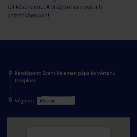
túl késő lenne. A világ sorsa most a ti
kezetekben van!
Helyszín
Kezdőpont: Szent Kelemen pápa és vértanú
templom
Végpont:
Mutasd