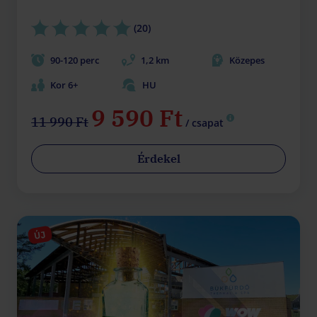
(20)
90-120 perc
1,2 km
Közepes
Kor 6+
HU
9 590 Ft
11 990 Ft
/ csapat
Érdekel
ÚJ