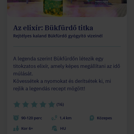
Az elixír: Bükfürdő titka
Rejtélyes kaland Bükfürdő gyógyító vizeinél
A legenda szerint Bükfürdőn létezik egy
titokzatos elixír, amely képes megállítani az idő
múlását.
Kövessétek a nyomokat és derítsétek ki, mi
rejlik a legendás recept mögött!
(16)
90-120 perc
1,4 km
Közepes
Kor 6+
HU