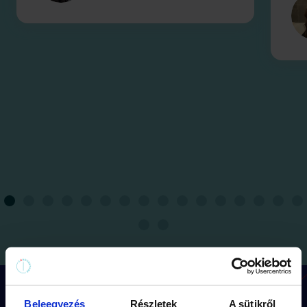
Hogyan működik a játék?
Beleegyezés
Részletek
A sütikről