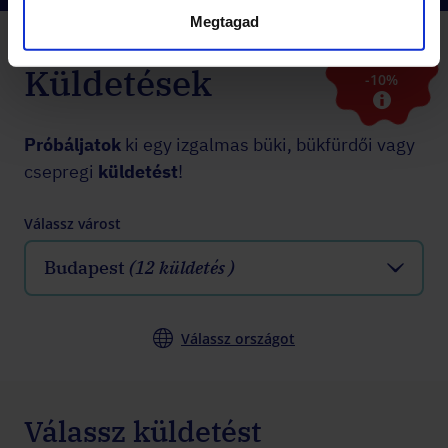
Megtagad
2 KÜLDETÉS
Küldetések
-10%
Próbáljatok
ki egy izgalmas büki, bükfürdői vagy
csepregi
küldetést
!
Válassz várost
Budapest
(12 küldetés )
Válassz országot
Válassz küldetést