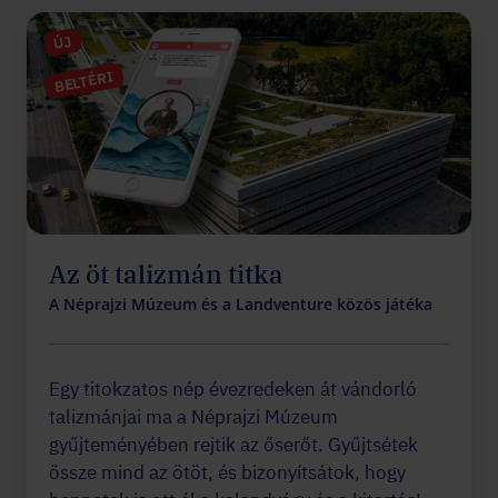
ÚJ
BELTÉRI
Az öt talizmán titka
A Néprajzi Múzeum és a Landventure közös játéka
Egy titokzatos nép évezredeken át vándorló
talizmánjai ma a Néprajzi Múzeum
gyűjteményében rejtik az őserőt. Gyűjtsétek
össze mind az ötöt, és bizonyítsátok, hogy