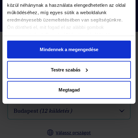
közül néhánynak a használata elengedhetetlen az oldal
működéséhez, míg egyes sütik a weboldalunk
Tovább olvasok
eredményesebb üzemeltetésében van segítségünkre.
Ön döntheti el, mit fogad el az alábbi gombok
megnyomásával. Ezen beállításait a későbbiekben
módosíthatja. További részletekről olvashat Adatkezelési
2 KÜLDETÉS
tájékoztatónkban.
Küldetések
Mindennek a megengedése
-10%
Testre szabás
Készen állsz, hogy kipróbáld a városi nyomozós
játékok következő szintjét?
Megtagad
Válassz várost
Budapest
(12 küldetés )
Válassz országot