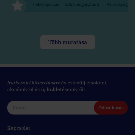
Fekvőnyolcas
2026. augusztus 2.
Az örökség
Több mutatása
Iratkozz fel hírlevelünkre
és értesülj elsőként
akcióinkról és új küldetéseinkről!
Feliratkozás
Kapcsolat