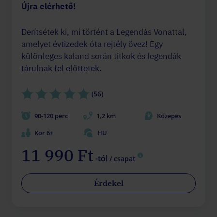
Újra elérhető!
Derítsétek ki, mi történt a Legendás Vonattal,
amelyet évtizedek óta rejtély övez! Egy
különleges kaland során titkok és legendák
tárulnak fel előttetek.
(56)
90-120 perc
1,2 km
Közepes
Kor 6+
HU
11 990 Ft
-tól
/ csapat
Érdekel