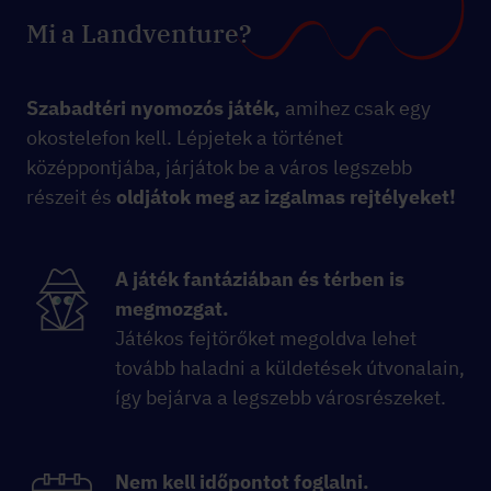
Mi a Landventure?
Szabadtéri nyomozós játék,
amihez csak egy
okostelefon kell. Lépjetek a történet
középpontjába, járjátok be a város legszebb
részeit és
oldjátok meg az izgalmas rejtélyeket!
A játék fantáziában és térben is
megmozgat.
Játékos fejtörőket megoldva lehet
tovább haladni a küldetések útvonalain,
így bejárva a legszebb városrészeket.
Nem kell időpontot foglalni.