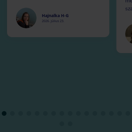
me
sz
Hajnalka H-G
2026. július 23.