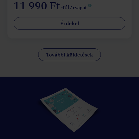
11 990 Ft
-tól
/ csapat
Érdekel
További küldetések