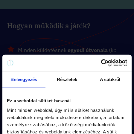
Hogyan működik a játék?
Minden küldetésnek
egyedi útvonala
(kb
1.5 km séta) és
kerettörténete
van.
A feladványok a küldetés
izgalmas
történetébe
illeszkednek.
Beleegyezés
Részletek
A sütikről
A város
titkos részletei
rejtik a
Ez a weboldal sütiket használ
megoldásokat.
Mint minden weboldal, úgy mi is sütiket használunk
Vedd meg pár kattintással és
játsszatok
weboldalunk megfelelő működése érdekében, a tartalom
akár azonnal
!
személyre szabásához, a közösségi médiafunkciók
biztosításához és weboldalunk elemzéséhez. A sütik