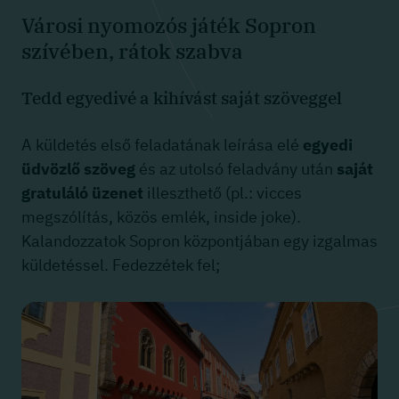
Városi nyomozós játék Sopron
szívében, rátok szabva
Tedd egyedivé a kihívást saját szöveggel
A küldetés első feladatának leírása elé
egyedi
üdvözlő szöveg
és az utolsó feladvány után
saját
gratuláló üzenet
illeszthető (pl.: vicces
megszólítás, közös emlék, inside joke).
Kalandozzatok Sopron központjában egy izgalmas
küldetéssel. Fedezzétek fel;