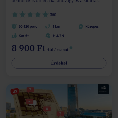
bennetek is ott él a kalandvágy és a kitartás!
(56)
90-120 perc
1 km
Közepes
Kor 6+
HU/EN
8 900 Ft
-tól
/ csapat
Érdekel
ÚJ