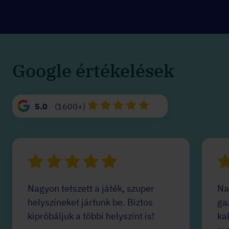
Google értékelések
5.0
(1600+)
Nagyon tetszett a játék, szuper
Na
helyszíneket jártunk be. Biztos
ga
kipróbáljuk a többi helyszínt is!
ka