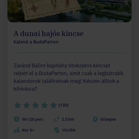
A dunai hajós kincse
Kaland a BudaParton
Zaránd Bálint kapitány titokzatos kincset
rejtett el a BudaParton, amit csak a legbátrabb
kalandorok találhatnak meg! Készen álltok a
kihívásra?
(130)
90-120 perc
2,5 km
Közepes
Kor 6+
HU/EN