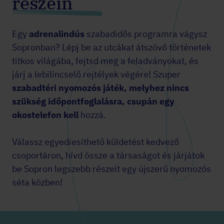
részein
Egy
adrenalindús
szabadidős programra vágysz
Sopronban? Lépj be az utcákat átszövő történetek
titkos világába, fejtsd meg a feladványokat, és
járj a lebilincselő rejtélyek végére! Szuper
szabadtéri nyomozós játék, melyhez nincs
szükség időpontfoglalásra, csupán egy
okostelefon kell
hozzá.
Válassz egyediesíthető küldetést kedvező
csoportáron, hívd össze a társaságot és járjátok
be Sopron legszebb részeit egy újszerű nyomozós
séta közben!