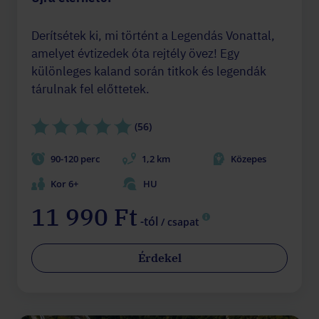
Derítsétek ki, mi történt a Legendás Vonattal,
amelyet évtizedek óta rejtély övez! Egy
különleges kaland során titkok és legendák
tárulnak fel előttetek.
(56)
90-120 perc
1,2 km
Közepes
Kor 6+
HU
11 990 Ft
-tól
/ csapat
Érdekel