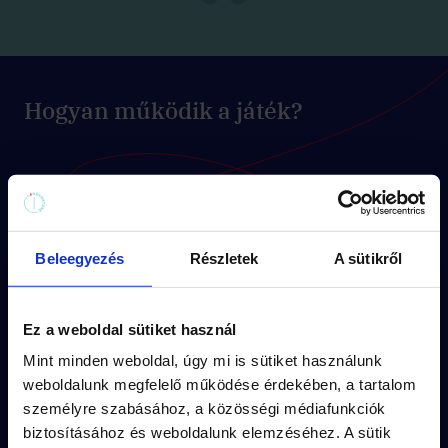
Hogyan működik a játék?
Minden küldetésnek
egyedi útvonala
(kb
1.5 km séta) és
kerettörténete
van.
Beleegyezés
Részletek
A sütikről
A feladványok a küldetés
izgalmas
történeté
be illeszkednek.
Ez a weboldal sütiket használ
A város
titkos részletei
rejtik a
Mint minden weboldal, úgy mi is sütiket használunk
megoldásokat.
weboldalunk megfelelő működése érdekében, a tartalom
személyre szabásához, a közösségi médiafunkciók
Vedd meg pár kattintással és
játsszatok
biztosításához és weboldalunk elemzéséhez. A sütik
akár azonnal
!