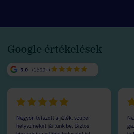
Google értékelések
5.0
(1600+)
Nagyon tetszett a játék, szuper
Na
helyszíneket jártunk be. Biztos
ga
kipróbáljuk a többi helyszínt is!
ka