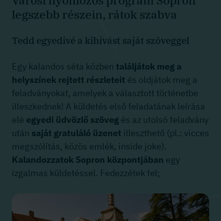
Városi nyomozós program Sopron
legszebb részein, rátok szabva
Tedd egyedivé a kihívást saját szöveggel
Egy kalandos séta közben
találjátok meg a
helyszínek rejtett részleteit
és oldjátok meg a
feladványokat, amelyek a választott történetbe
illeszkednek! A küldetés első feladatának leírása
elé
egyedi üdvözlő szöveg
és az utolsó feladvány
után
saját gratuláló üzenet
illeszthető (pl.: vicces
megszólítás, közös emlék, inside joke).
Kalandozzatok Sopron központjában
egy
izgalmas küldetéssel. Fedezzétek fel;