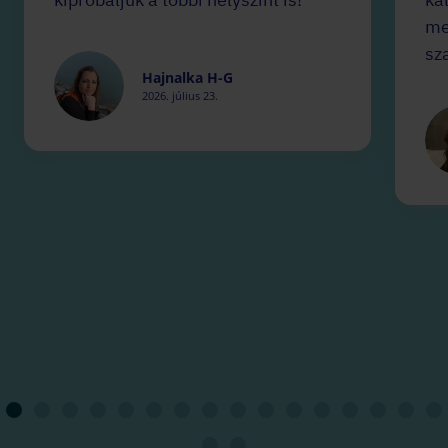
me
sz
Hajnalka H-G
2026. július 23.