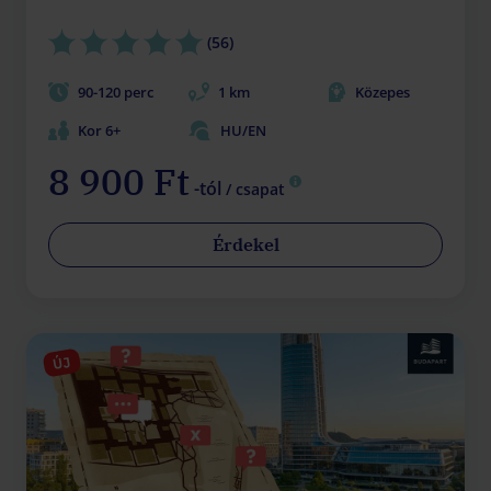
(56)
90-120 perc
1 km
Közepes
Kor 6+
HU/EN
8 900 Ft
-tól
/ csapat
Érdekel
ÚJ