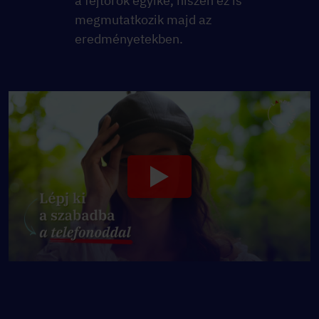
a fejtörők egyike, hiszen ez is
megmutatkozik majd az
eredményetekben.