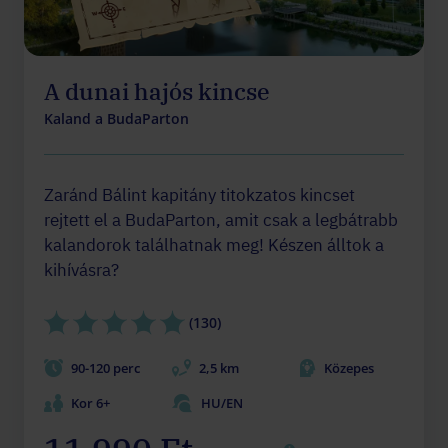
A dunai hajós kincse
Kaland a BudaParton
Zaránd Bálint kapitány titokzatos kincset
rejtett el a BudaParton, amit csak a legbátrabb
kalandorok találhatnak meg! Készen álltok a
kihívásra?
(130)
90-120 perc
2,5 km
Közepes
Kor 6+
HU/EN