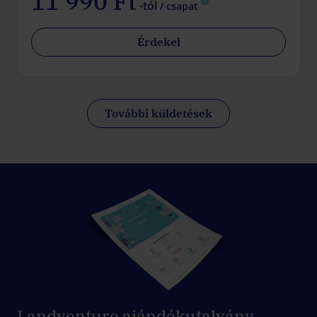
11 990 Ft
-tól
/ csapat
Érdekel
További küldetések
Landventure ajándékutalvány