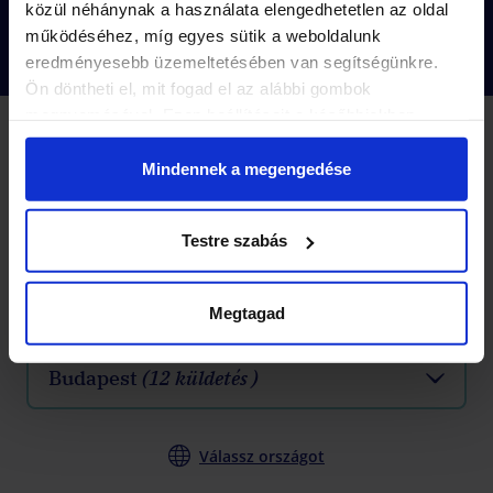
közül néhánynak a használata elengedhetetlen az oldal
működéséhez, míg egyes sütik a weboldalunk
eredményesebb üzemeltetésében van segítségünkre.
Ön döntheti el, mit fogad el az alábbi gombok
megnyomásával. Ezen beállításait a későbbiekben
módosíthatja. További részletekről olvashat Adatkezelési
2 KÜLDETÉS
Küldetések
tájékoztatónkban.
Mindennek a megengedése
-10%
Válasszatok
hozzátok leginkább illő soproni
Testre szabás
küldetést
!
Megtagad
Válassz várost
Budapest
(12 küldetés )
Válassz országot