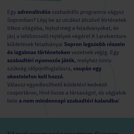
Egy
adrenalindús
szabadidős programra vágysz
Sopronban? Lépj be az utcákat átszövő történetek
titkos világába, fejtsd meg a feladványokat, és
járj a lebilincselő rejtélyek végére! A Landventure
küldetések feladványai
Sopron legszebb részein
és izgalmas történeteken
vezetnek végig. Egy
szabadtéri nyomozós játék,
melyhez
nincs
szükség időpontfoglalásra,
csupán egy
okostelefon kell hozzá
.
Válassz egyediesíthető küldetést kedvező
csoportáron, hívd össze a társaságot, és vágjatok
bele
a nem mindennapi szabadtéri kalandba
!