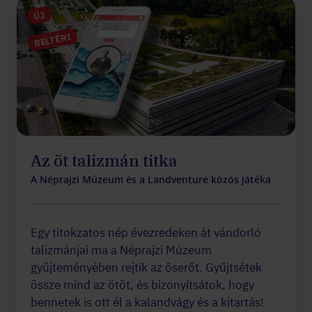
ÚJ
BELTÉRI
Az öt talizmán titka
A Néprajzi Múzeum és a Landventure közös játéka
Egy titokzatos nép évezredeken át vándorló
talizmánjai ma a Néprajzi Múzeum
gyűjteményében rejtik az őserőt. Gyűjtsétek
össze mind az ötöt, és bizonyítsátok, hogy
bennetek is ott él a kalandvágy és a kitartás!