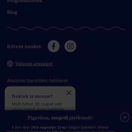
Programötletek
Blog
Kövess minket:
Válassz országot
Általános Szerződési Feltételek
Adatkezelési tájékoztató
Nektek is menne?
Felveszitek a verseny
Impresszum
Múlt héten 30 csapat volt
Múlt héten 27 csapat vol
olyan menő, hogy segítség
olyan fantasztikus, hogy
felhasználása nélkül
kevesebb mint 5 rossz
Figyelem,
szegedi
játékosok!
teljesítettek egy küldetést.
válasszal teljesítettek eg
küldetést.
A Dóm téren
2026 augusztus 22-ig
a Szegedi Szabadtéri Játékok