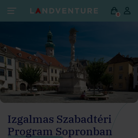
0
Izgalmas Szabadtéri
Program Sopronban