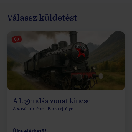
Válassz küldetést
ÚJ
A legendás vonat kincse
A Vasúttörténeti Park rejtélye
Újra elérhető!