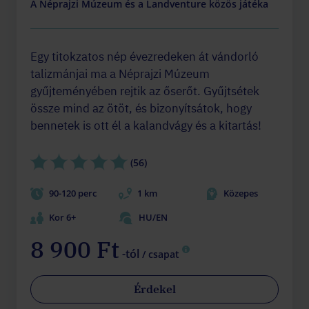
A Néprajzi Múzeum és a Landventure közös játéka
Egy titokzatos nép évezredeken át vándorló
talizmánjai ma a Néprajzi Múzeum
gyűjteményében rejtik az őserőt. Gyűjtsétek
össze mind az ötöt, és bizonyítsátok, hogy
bennetek is ott él a kalandvágy és a kitartás!
(56)
90-120 perc
1 km
Közepes
Kor 6+
HU/EN
8 900 Ft
-tól
/ csapat
Érdekel