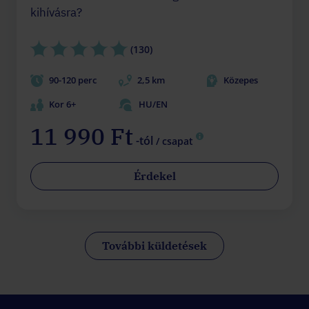
kihívásra?
(130)
90-120 perc
2,5 km
Közepes
Kor 6+
HU/EN
11 990 Ft
-tól
/ csapat
Érdekel
További küldetések