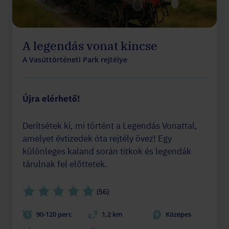
A legendás vonat kincse
A Vasúttörténeti Park rejtélye
Újra elérhető!
Derítsétek ki, mi történt a Legendás Vonattal,
amelyet évtizedek óta rejtély övez! Egy
különleges kaland során titkok és legendák
tárulnak fel előttetek.
(56)
90-120 perc
1,2 km
Közepes