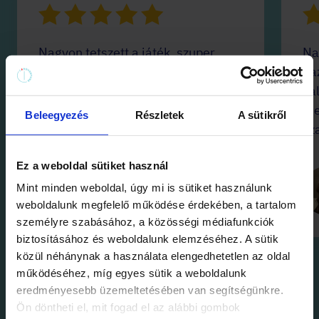
Nagyon tetszett a játék, szuper
Na
helyszíneket jártunk be. Biztos
ga
kipróbáljuk a többi helyszínt is!
ka
me
Beleegyezés
Részletek
A sütikről
sz
Hajnalka H-G
2026. július 23.
Ez a weboldal sütiket használ
Mint minden weboldal, úgy mi is sütiket használunk
weboldalunk megfelelő működése érdekében, a tartalom
személyre szabásához, a közösségi médiafunkciók
biztosításához és weboldalunk elemzéséhez. A sütik
közül néhánynak a használata elengedhetetlen az oldal
működéséhez, míg egyes sütik a weboldalunk
eredményesebb üzemeltetésében van segítségünkre.
Ön döntheti el, mit fogad el az alábbi gombok