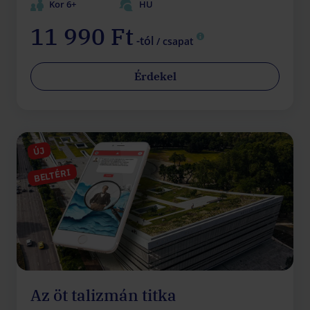
Kor 6+
HU
11 990 Ft
-tól
/ csapat
Érdekel
ÚJ
BELTÉRI
Az öt talizmán titka