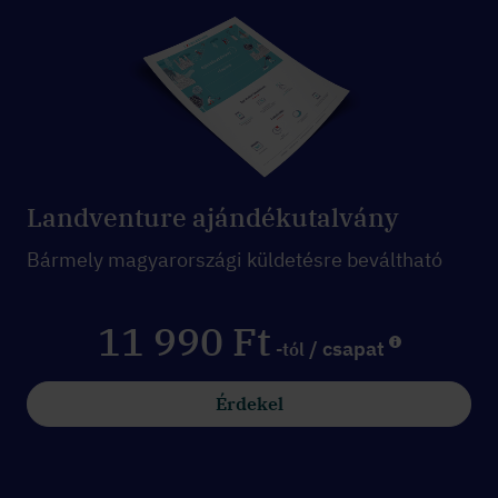
Landventure ajándékutalvány
Bármely magyarországi küldetésre beváltható
11 990 Ft
/ csapat
-tól
Érdekel