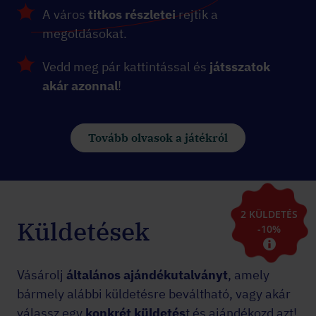
A város
titkos részletei
rejtik a
megoldásokat.
Vedd meg pár kattintással és
játsszatok
akár azonnal
!
Tovább olvasok a játékról
2 KÜLDETÉS
Küldetések
-10%
Vásárolj
általános ajándékutalványt
, amely
bármely alábbi küldetésre beváltható, vagy akár
válassz egy
konkrét küldetés
t és ajándékozd azt!