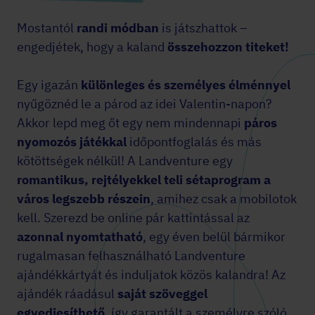
Mostantól
randi módban
is játszhattok –
engedjétek, hogy a kaland
összehozzon titeket!
Egy igazán
különleges és személyes élménnyel
nyűgöznéd le a párod az idei Valentin-napon?
Akkor
lepd meg őt egy nem mindennapi
páros
nyomozós játékkal
időpontfoglalás és más
kötöttségek nélkül! A Landventure egy
romantikus, rejtélyekkel teli sétaprogram
a
város legszebb részein
, amihez csak a mobilotok
kell. Szerezd be online pár kattintással az
azonnal nyomtatható
, egy éven belül bármikor
rugalmasan felhasználható Landventure
ajándékkártyát és induljatok közös kalandra! Az
ajándék ráadásul
saját szöveggel
egyediesíthető
, így garantált a személyre szóló