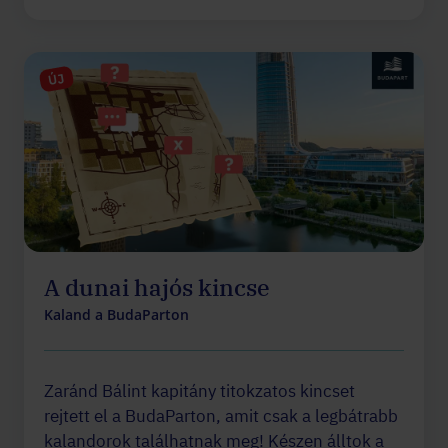
ÚJ
A dunai hajós kincse
Kaland a BudaParton
Zaránd Bálint kapitány titokzatos kincset
rejtett el a BudaParton, amit csak a legbátrabb
kalandorok találhatnak meg! Készen álltok a