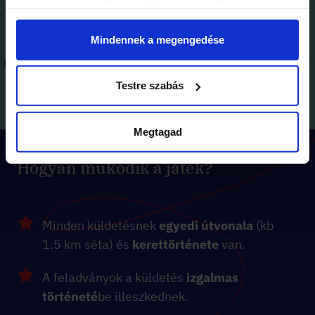
megnyomásával. Ezen beállításait a későbbiekben
módosíthatja. További részletekről olvashat Adatkezelési
tájékoztatónkban.
Mindennek a megengedése
Testre szabás
Megtagad
Hogyan működik a játék?
Minden küldetésnek
egyedi útvonala
(kb
1.5 km séta) és
kerettörténete
van.
A feladványok a küldetés
izgalmas
történeté
be illeszkednek.