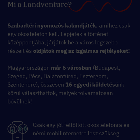
Mi a Landventure?
Szabadtéri nyomozós kalandjáték,
amihez csak
egy okostelefon kell. Lépjetek a történet
középpontjába, járjátok be a város legszebb
részeit és
oldjátok meg az izgalmas rejtélyeket!
Magyarországon
már 6 városban
(Budapest,
Szeged, Pécs, Balatonfüred, Esztergom,
Szentendre), összesen
16 egyedi küldetés
ünk
közül választhattok, melyek folyamatosan
bővülnek!
Csak egy jól feltöltött okostelefonra és
némi mobilinternetre lesz szükség