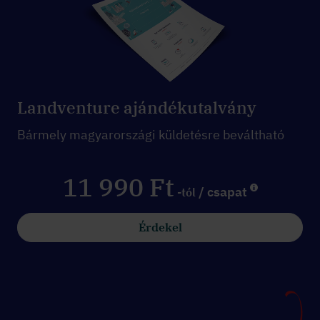
Landventure ajándékutalvány
Bármely magyarországi küldetésre beváltható
11 990 Ft
/ csapat
-tól
Érdekel