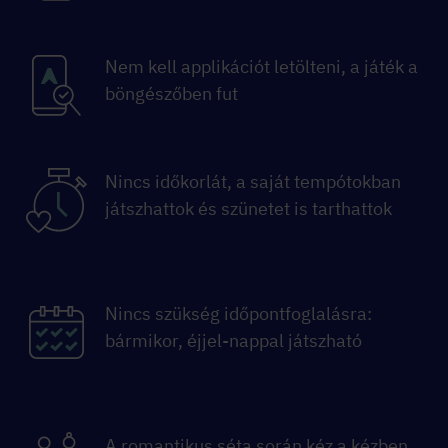
Nem kell applikációt letölteni, a játék a
böngészőben fut
Nincs időkorlát, a saját tempótokban
játszhattok és szünetet is tarthattok
Nincs szükség időpontfoglalásra:
bármikor, éjjel-nappal játszható
A romantikus séta során kéz a kézben