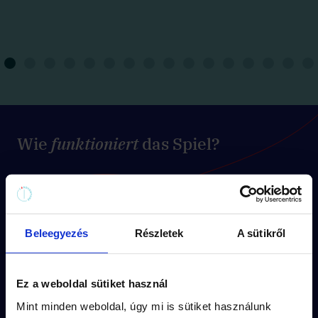
Wie
funktioniert
das Spiel?
Jede Mission hat eine
eigene Route
(etwa
1,5 km Fußweg) und eine
Beleegyezés
Részletek
A sütikről
Rahmenhandlung.
Die Rätsel sind in die
spannende
Ez a weboldal sütiket használ
Geschichte
der Mission eingebettet.
Mint minden weboldal, úgy mi is sütiket használunk