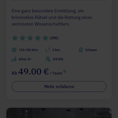
Eine ganz besondere Ermittlung, ein
kriminelles Rätsel und die Rettung eines
vermissten Wissenschaftlers.
(396)
120-150 Min
2 km
Schwer
Alter 8+
DE/EN
49.00 €
Ab
/ Team
Mehr erfahren