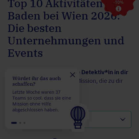
Top 10 Aktivitäten in
-10%
Baden bei Wien 2026:
Die besten
Unternehmungen und
Events
Bist du bereit,
den oder die Detektiv*in in dir
Würdet ihr das auch
Nehmt ihr die
freizulassen
? Wähle eine Mission, die zu dir
schaffen?
Herausforderung an?
passt!
Letzte Woche waren 37
Letzte Woche waren 32
Teams so cool, dass sie eine
Teams so genial, dass si
Mission ohne Hilfe
eine Mission mit weniger
Stadt wählen
abgeschlossen haben.
5 falschen Antworten
abgeschlossen haben.
Wien
(5 Missionen )