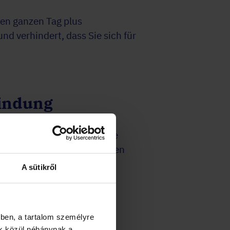
nen ganzen Tag plus
nd verhindert, dass Sie sich für
bindung
ein Besprechungsraum, keine
lder. Outdoor-Events schaffen
A sütikről
ben, a tartalom személyre
k közül néhánynak a