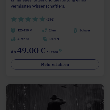
kriminelles Rätsel und die Rettung eines
vermissten Wissenschaftlers.
(396)
120-150 Min
2 km
Schwer
Alter 8+
DE/EN
49.00 €
Ab
/ Team
Mehr erfahren