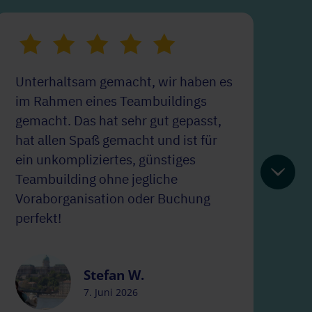
Unterhaltsam gemacht, wir haben es
Lu
im Rahmen eines Teambuildings
Fi
gemacht. Das hat sehr gut gepasst,
Mö
hat allen Spaß gemacht und ist für
we
ein unkompliziertes, günstiges
Ge
Teambuilding ohne jegliche
ab
Voraborganisation oder Buchung
Sp
perfekt!
Stefan W.
7. Juni 2026