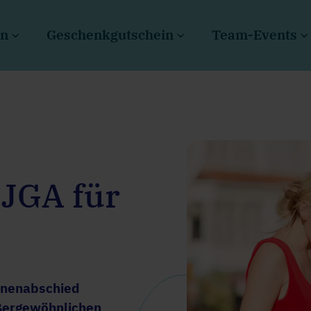
en
Geschenkgutschein
Team-Events
 JGA für
nnenabschied
ergewöhnlichen