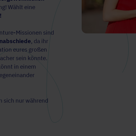
g! Wählt eine
!
enture-Missionen sind
nenabschiede
, da ihr
ation eures großen
facher sein könnte.
 könnt in einem
gegeneinander
nn sich nur während