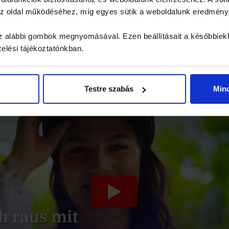
 az oldal működéséhez, míg egyes sütik a weboldalunk eredmén
Am Ende des Spiels können 
Ergebnisse der Teams
 az alábbi gombok megnyomásával. Ezen beállításait a későbbiek
verglichen werden
zelési tájékoztatónkban.
Testre szabás
Min