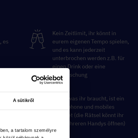
Kein Zeitlimit, ihr könnt in
, es
eurem eigenen Tempo spielen,
und es kann jederzeit
unterbrochen werden z.B. für
einen Drink oder eine
Überraschung
am
Alles, was ihr braucht, ist ein
A sütikről
Smartphone und mobiles
Internet (die Rätsel könnt ihr
auf mehreren Handys öffnen)
ben, a tartalom személyre
k közül néhánynak a