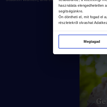
használata elengedhetetlen
segítségünkre.
Ön döntheti el, mit fogad el
részletekről olvashat Adatke
Megtagad