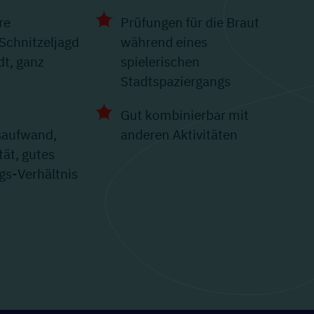
re
Prüfungen für die Braut
chnitzeljagd
während eines
dt, ganz
spielerischen
h
Stadtspaziergangs
Gut kombinierbar mit
saufwand,
anderen Aktivitäten
tät, gutes
gs-Verhältnis