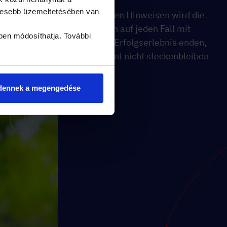
yesebb üzemeltetésében van
die
Dank den Hinweisen wird die
Mission auf jeden Fall mit
ben módosíthatja. További
einem Erfolgserlebnis enden,
ihr könnt nicht steckenbleiben
dennek a megengedése