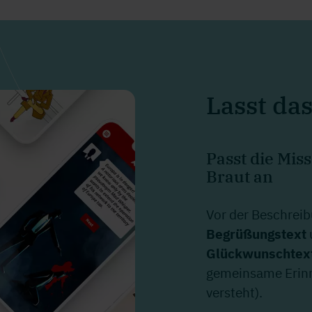
Lasst da
Passt die Mis
Braut an
Vor der Beschreib
Begrüßungstext
Glückwunschtex
gemeinsame Erinne
versteht).