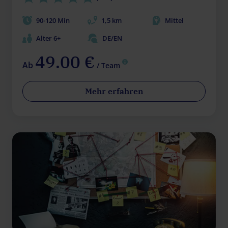
90-120 Min
1,5 km
Mittel
Alter 6+
DE/EN
49.00 €
Ab
/ Team
Mehr erfahren