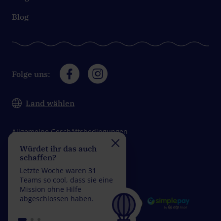
Blog
Folge uns:
Land wählen
Allgemeine Geschäftsbedingungen
Würdet ihr das auch
Nehmt ihr die
Datenschutz
schaffen?
Herausforderung an?
Impressum
Letzte Woche waren 31
Letzte Woche waren 30
Teams so cool, dass sie eine
Teams so genial, dass si
Mission ohne Hilfe
eine Mission mit weniger
abgeschlossen haben.
5 falschen Antworten
abgeschlossen haben.