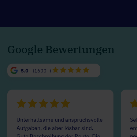
Google Bewertungen
5.0
(1600+)
Unterhaltsame und anspruchsvolle
Se
Aufgaben, die aber lösbar sind.
en
Gute Beschreibung der Route. Die
no