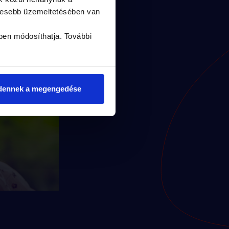
yesebb üzemeltetésében van
ben módosíthatja. További
dennek a megengedése