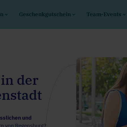
en
Geschenkgutschein
Team-Events
 in der
nstadt
esslichen und
m von Regensburg?