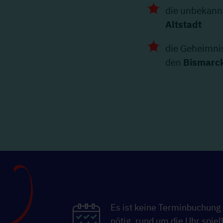
die unbekannt
Altstadt
die Geheimni
den
Bismarc
Es ist keine Terminbuchung
nötig, rund um die Uhr spiel