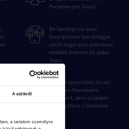
Personen pro Team)
,
Ihr benötigt nur eure
en
Smartphones (ein einziges
ann
reicht sogar aus) und etwas
mobiles Internet für jedes
Team
die
Das Erfolgserlebnis ist am
Ende des Abenteuers
A sütikről
garantiert, denn zu jedem
Rätsel gibt es 3 Hinweise
ben, a tartalom személyre
k közül néhánynak a