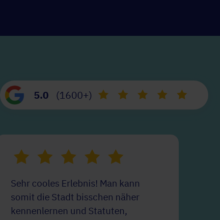
5.0
(1600+)
Sehr cooles Erlebnis! Man kann
Lu
somit die Stadt bisschen näher
Wi
kennenlernen und Statuten,
ge