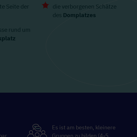
e Seite der
die verborgenen Schätze
des
Domplatzes
sse rund um
kplatz
Es ist am besten, kleinere
bar
Gruppen zu bilden (4-5