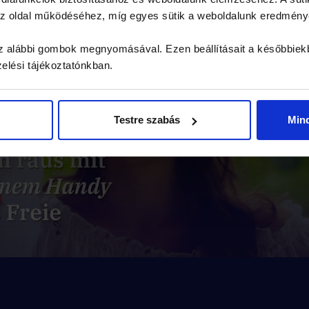
 az oldal működéséhez, míg egyes sütik a weboldalunk eredmén
 az alábbi gombok megnyomásával. Ezen beállításait a későbbiek
zelési tájékoztatónkban.
Testre szabás
Min