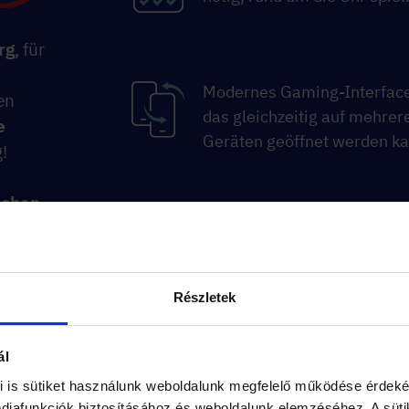
rg
, für
Modernes Gaming-Interface
en
das gleichzeitig auf mehrer
e
Geräten geöffnet werden k
!
schen
,
n
Am Ende des Spiels können 
Teams ihre Ergebnisse
Részletek
vergleichen
ál
i is sütiket használunk weboldalunk megfelelő működése érdeké
iafunkciók biztosításához és weboldalunk elemzéséhez. A süti