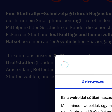
Eine Stadtrallye-Schnitzeljagd durch Regensbu
die ihr nur ein Smartphone benötigt. Tretet in den
Mittelpunkt der Geschichte, erkundet die schönst
Ecken der Stadt und
löst knifflige und humorvoll
Rätsel
bei einem außergewöhnlichen Spaziergang
Ihr könnt aus unseren
25 Missionen in 6 europäi
Großstädten
(London, München, Wien, Budapest
Amsterdam, Rotterdam) und in weiteren kleinere
Städten wählen, und es werden ständig mehr!
Beleegyezés
Ez a weboldal sütiket haszn
Mint minden weboldal, úgy m
szabásához, a közösségi méd