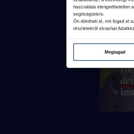
használata elengedhetetlen
segítségünkre.
Ön döntheti el, mit fogad el
részletekről olvashat Adatke
Megtagad