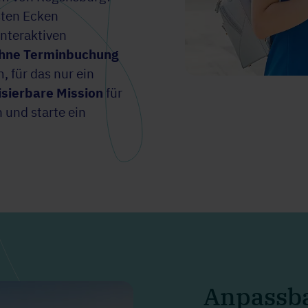
sten Ecken
interaktiven
ohne Terminbuchung
, für das nur ein
isierbare Mission
für
und starte ein
Anpassba