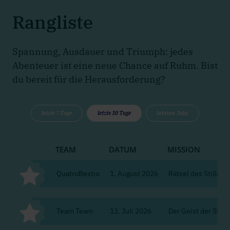
Rangliste
Spannung, Ausdauer und Triumph: jedes
Abenteuer ist eine neue Chance auf Ruhm. Bist
du bereit für die Herausforderung?
letzte 7 Tage
letzte 30 Tage
letztes Jahr
TEAM
DATUM
MISSION
QuatroBestio
1. August 2026
Rätsel des Stillen K
Team Team
12. Juli 2026
Der Geist der Stadt