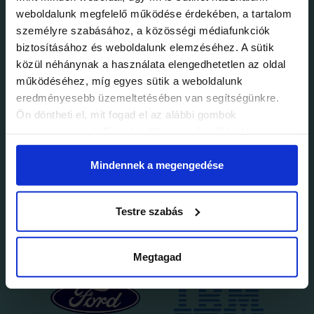
weboldalunk megfelelő működése érdekében, a tartalom
személyre szabásához, a közösségi médiafunkciók
biztosításához és weboldalunk elemzéséhez. A sütik
közül néhánynak a használata elengedhetetlen az oldal
működéséhez, míg egyes sütik a weboldalunk
eredményesebb üzemeltetésében van segítségünkre.
Ön döntheti el, mit fogad el az alábbi gombok
megnyomásával. Ezen beállításait a későbbiekben
módosíthatja. További részletekről olvashat Adatkezelési
tájékoztatónkban.
Mindennek a megengedése
Testre szabás
Megtagad