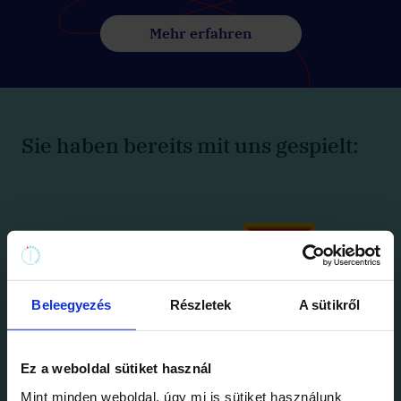
Mehr erfahren
Sie haben bereits mit uns gespielt:
Beleegyezés
Részletek
A sütikről
Ez a weboldal sütiket használ
Mint minden weboldal, úgy mi is sütiket használunk