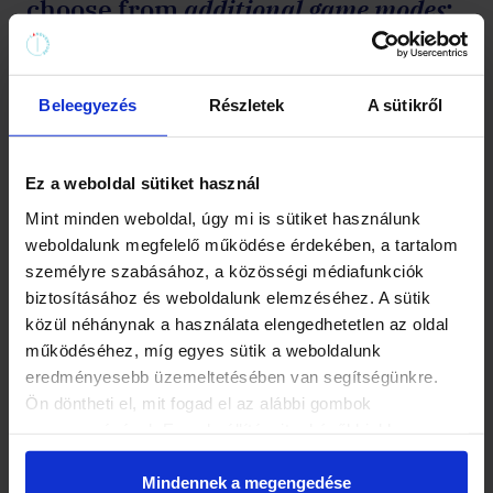
choose from
additional game modes
:
Beleegyezés
Részletek
A sütikről
Ez a weboldal sütiket használ
Mint minden weboldal, úgy mi is sütiket használunk
weboldalunk megfelelő működése érdekében, a tartalom
személyre szabásához, a közösségi médiafunkciók
Date
biztosításához és weboldalunk elemzéséhez. A sütik
közül néhánynak a használata elengedhetetlen az oldal
működéséhez, míg egyes sütik a weboldalunk
eredményesebb üzemeltetésében van segítségünkre.
Ön döntheti el, mit fogad el az alábbi gombok
megnyomásával. Ezen beállításait a későbbiekben
módosíthatja. További részletekről olvashat Adatkezelési
tájékoztatónkban.
Mindennek a megengedése