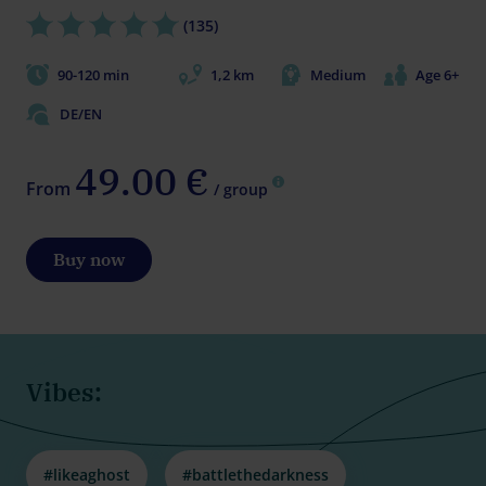
(135)
90-120 min
1,2 km
Medium
Age 6+
DE/EN
49.00 €
From
/ group
Buy now
Vibes:
#likeaghost
#battlethedarkness