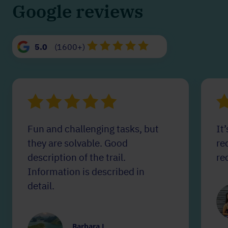
Google reviews
5.0
(1600+)
Fun and challenging tasks, but
It
they are solvable. Good
re
description of the trail.
re
Information is described in
detail.
Barbara L