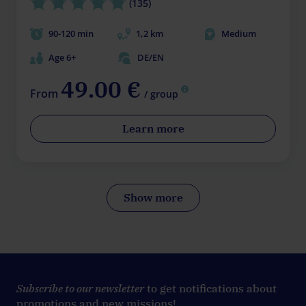
(135)
90-120 min
1,2 km
Medium
Age 6+
DE/EN
49.00 €
From
/ group
Learn more
Show more
Subscribe to our newsletter
to get notifications about
promotions and new missions!