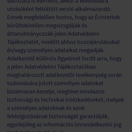
változata is elérhető, akkor a Weboldalra
utolsóként feltöltött verzió alkalmazandó.
Ennek megfelelően fontos, hogy az Érintettek
körültekintően megvizsgálják és
áttanulmányozzák jelen Adatvédelmi
Tájékoztatót, mielőtt ahhoz hozzájárulásukat
és/vagy személyes adataikat megadják.
Adatkezelő különös figyelmet fordít arra, hogy
a jelen Adatvédelmi Tájékoztatóban
meghatározott adatkezelői tevékenység során
tudomására jutott személyes adatokat
bizalmasan kezelje, megtéve mindazon
biztonsági és technikai intézkedéseket, melyek
a személyes adatoknak és azok
feldolgozásának biztonságát garantálják,
egyidejűleg az információs önrendelkezési jog