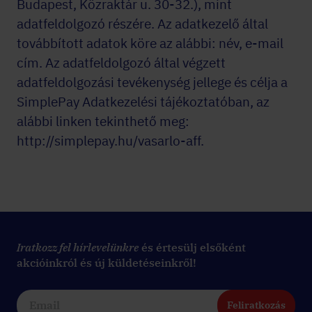
Budapest, Közraktár u. 30-32.), mint
adatfeldolgozó részére. Az adatkezelő által
továbbított adatok köre az alábbi: név, e-mail
cím. Az adatfeldolgozó által végzett
adatfeldolgozási tevékenység jellege és célja a
SimplePay Adatkezelési tájékoztatóban, az
alábbi linken tekinthető meg:
http://simplepay.hu/vasarlo-aff.
Iratkozz fel hírlevelünkre
és értesülj elsőként
akcióinkról és új küldetéseinkről!
Feliratkozás