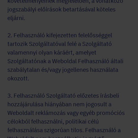
követelményeinek megfelelően, a vonatkozó
jogszabályi előírások betartásával köteles
eljárni.
2. Felhasználó kifejezetten felelősséggel
tartozik Szolgáltatóval felé a Szolgáltató
valamennyi olyan káráért, amelyet
Szolgáltatónak a Weboldal Felhasználó általi
szabálytalan és/vagy jogellenes használata
okozott.
3. Felhasználó Szolgáltató előzetes írásbeli
hozzájárulása hiányában nem jogosult a
Weboldalt reklámozás vagy egyéb promóciós
célokból felhasználni, politikai célú
felhasználása szigorúan tilos. Felhasználó a