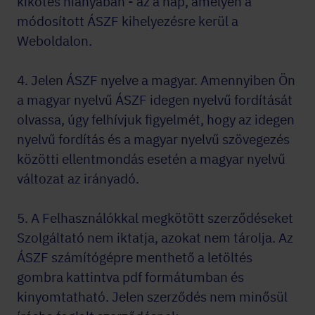
kikötés hiányában - az a nap, amelyen a
módosított ÁSZF kihelyezésre kerül a
Weboldalon.
4. Jelen ÁSZF nyelve a magyar. Amennyiben Ön
a magyar nyelvű ÁSZF idegen nyelvű fordítását
olvassa, úgy felhívjuk figyelmét, hogy az idegen
nyelvű fordítás és a magyar nyelvű szövegezés
közötti ellentmondás esetén a magyar nyelvű
változat az irányadó.
5. A Felhasználókkal megkötött szerződéseket
Szolgáltató nem iktatja, azokat nem tárolja. Az
ÁSZF számítógépre menthető a letöltés
gombra kattintva pdf formátumban és
kinyomtatható. Jelen szerződés nem minősül