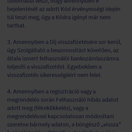
tudomásul veszi, hogy amennyiben e
bejelentését az adott Kód érvényességi idején
túl teszi meg, úgy a Kódra igényt már nem
tarthat.
3. Amennyiben a Díj visszafizetésére sor kerül,
úgy Szolgáltató a beazonosítást követően, az
általa ismert felhasználói bankszámlaszámra
teljesíti a visszafizetést. Egyebekben a
visszafizetés sikerességéért nem felel.
4. Amennyiben a regisztráció vagy a
megrendelés során Felhasználó hibás adatot
adott meg (félreklikkelés), vagy a
megrendeléssel kapcsolatosan módosítani
szeretne bármely adaton, a böngésző „vissza”