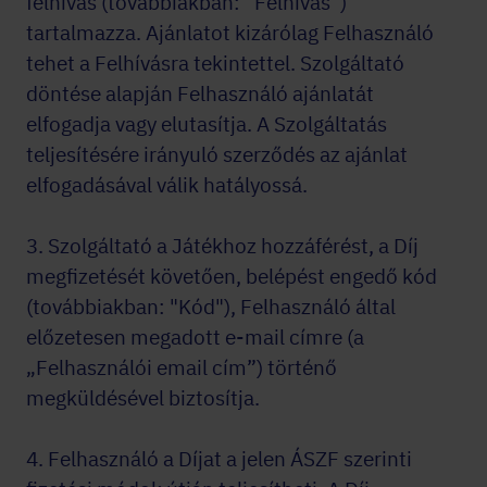
felhívás (továbbiakban: ”Felhívás”)
tartalmazza. Ajánlatot kizárólag Felhasználó
tehet a Felhívásra tekintettel. Szolgáltató
döntése alapján Felhasználó ajánlatát
elfogadja vagy elutasítja. A Szolgáltatás
teljesítésére irányuló szerződés az ajánlat
elfogadásával válik hatályossá.
3. Szolgáltató a Játékhoz hozzáférést, a Díj
megfizetését követően, belépést engedő kód
(továbbiakban: "Kód"), Felhasználó által
előzetesen megadott e-mail címre (a
„Felhasználói email cím”) történő
megküldésével biztosítja.
4. Felhasználó a Díjat a jelen ÁSZF szerinti