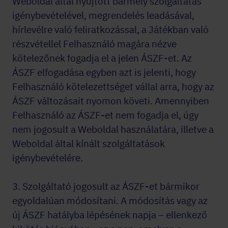
Weboldal által nyújtott bármely szolgáltatás
igénybevételével, megrendelés leadásával,
hírlevélre való feliratkozással, a Játékban való
részvétellel Felhasználó magára nézve
kötelezőnek fogadja el a jelen ÁSZF-et. Az
ÁSZF elfogadása egyben azt is jelenti, hogy
Felhasználó kötelezettséget vállal arra, hogy az
ÁSZF változásait nyomon követi. Amennyiben
Felhasználó az ÁSZF-et nem fogadja el, úgy
nem jogosult a Weboldal használatára, illetve a
Weboldal által kínált szolgáltatások
igénybevételére.
3. Szolgáltató jogosult az ÁSZF-et bármikor
egyoldalúan módosítani. A módosítás vagy az
új ÁSZF hatályba lépésének napja – ellenkező