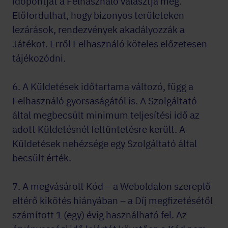
időpontját a Felhasználó választja meg.
Előfordulhat, hogy bizonyos területeken
lezárások, rendezvények akadályozzák a
Játékot. Erről Felhasználó köteles előzetesen
tájékozódni.
6. A Küldetések időtartama változó, függ a
Felhasználó gyorsaságától is. A Szolgáltató
által megbecsült minimum teljesítési idő az
adott Küldetésnél feltüntetésre került. A
Küldetések nehézsége egy Szolgáltató által
becsült érték.
7. A megvásárolt Kód – a Weboldalon szereplő
eltérő kikötés hiányában – a Díj megfizetésétől
számított 1 (egy) évig használható fel. Az