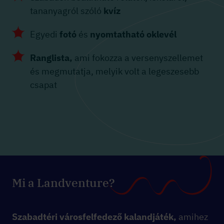
tananyagról szóló
kvíz
Egyedi
fotó
és
nyomtatható oklevél
Ranglista,
ami fokozza a versenyszellemet
és megmutatja, melyik volt a legeszesebb
csapat
Mi a Landventure?
Szabadtéri városfelfedező kalandjáték,
amihez