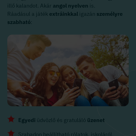
illő kalandot. Akár
angol nyelven
is.
Ráadásul a játék
extráinkkal
igazán
személyre
szabható
:
Egyedi
üdvözlő és gratuláló
üzenet
Szabadon beállítható rólatok, iskoláról,