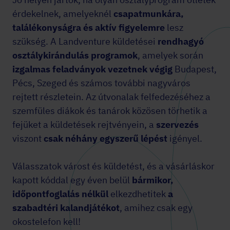
érdekelnek, amelyeknél
csapatmunkára,
találékonyságra és aktív figyelemre
lesz
szükség. A Landventure küldetései
rendhagyó
osztálykirándulás programok
, amelyek során
izgalmas feladványok vezetnek végig
Budapest,
Pécs, Szeged és számos további nagyváros
rejtett részletein. Az útvonalak felfedezéséhez a
szemfüles diákok és tanárok közösen törhetik a
fejüket a küldetések rejtvényein, a
szervezés
viszont
csak
néhány egyszerű lépést
igényel.
Válasszatok várost és küldetést, és a vásárláskor
kapott kóddal egy éven belül
bármikor,
időpontfoglalás nélkül
elkezdhetitek
a
szabadtéri kalandjátékot
, amihez csak egy
okostelefon kell!