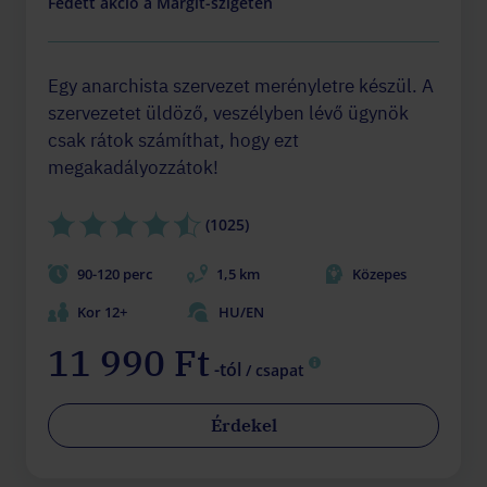
Fedett akció a Margit-szigeten
Egy anarchista szervezet merényletre készül. A
szervezetet üldöző, veszélyben lévő ügynök
csak rátok számíthat, hogy ezt
megakadályozzátok!
(1025)
90-120 perc
1,5 km
Közepes
Kor 12+
HU/EN
11 990 Ft
-tól
/ csapat
Érdekel