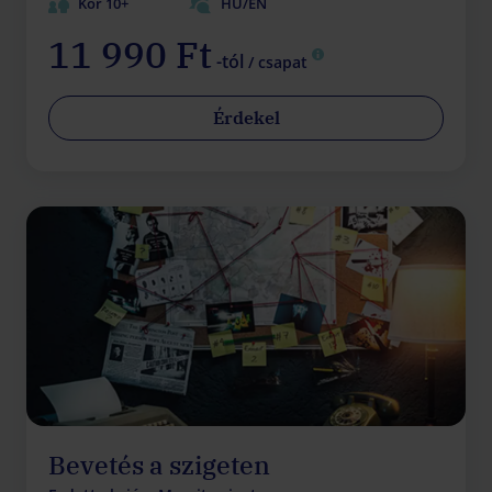
Kor 10+
HU/EN
11 990 Ft
-tól
/ csapat
Érdekel
Bevetés a szigeten