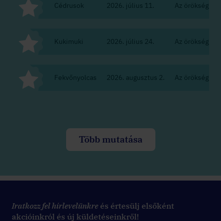
Cédrusok
2026. július 11.
Az örökség
Kukimuki
2026. július 24.
Az örökség
Fekvőnyolcas
2026. augusztus 2.
Az örökség
Több mutatása
Iratkozz fel hírlevelünkre
és értesülj elsőként
akcióinkról és új küldetéseinkről!