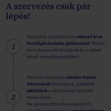
A szervezés csak pár
lépés!
Válaszd ki a küldetést és
válaszd ki az
Osztálykirándulás játékmódot
! Állítsd
1
be a résztvevők létszámát és a neked
tetsző extra kiegészítőket!
Vásárlást követően
minden fontos
információt
(kezdőpont, játékkód)
elküldünk
a vásárlásnál használt
2
email címre.
Ha választottál extra kiegészítőt,
emailben megkapod a
szerkesztéshez