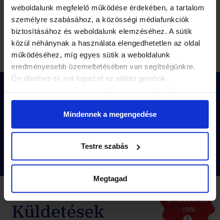
weboldalunk megfelelő működése érdekében, a tartalom
személyre szabásához, a közösségi médiafunkciók
biztosításához és weboldalunk elemzéséhez. A sütik
Választok küldetést
közül néhánynak a használata elengedhetetlen az oldal
működéséhez, míg egyes sütik a weboldalunk
eredményesebb üzemeltetésében van segítségünkre.
Ön döntheti el, mit fogad el az alábbi gombok
megnyomásával. Ezen beállításait a későbbiekben
Hogyan működik a Landventure
módosíthatja. További részletekről olvashat Adatkezelési
osztályprogram?
tájékoztatónkban.
Mindennek a megengedése
Megnézem!
Testre szabás
Megtagad
2 KÜLDETÉS
Küldetések
-10%