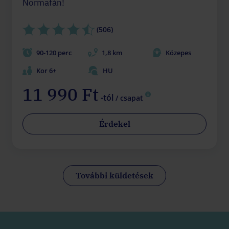
Normafán!
(506)
90-120 perc
1,8 km
Közepes
Kor 6+
HU
11 990 Ft
-tól
/ csapat
Érdekel
További küldetések