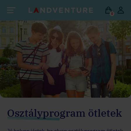
0
Osztályprogram ötletek
Jó helyen jártok, ha olyan osztályprogram ötletek