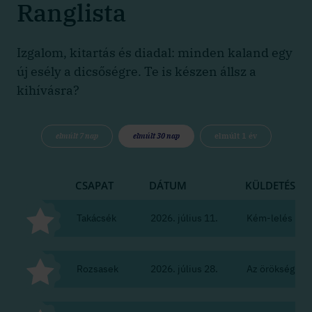
Ranglista
Izgalom, kitartás és diadal: minden kaland egy
új esély a dicsőségre. Te is készen állsz a
kihívásra?
elmúlt 7 nap
elmúlt 30 nap
elmúlt 1 év
CSAPAT
DÁTUM
KÜLDETÉS
Takácsék
2026. július 11.
Kém-lelés
Rozsasek
2026. július 28.
Az örökség