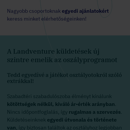
Nagyobb csoportoknak
egyedi ajánlatokért
keress minket elérhetőségeinken!
A Landventure küldetések új
szintre emelik az oszályprogramot
Tedd egyedivé a játékot osztályotokról szóló
extrákkal!
Szabadtéri szabadulószoba élményt kínálunk
kötöttségek nélkül, kiváló ár-érték arányban
.
Nincs időpontfoglalás, így
rugalmas a szervezés
.
Küldetéseinknek
egyedi útvonala és története
van
, így biztosan találtok az osztályhoz legjobban