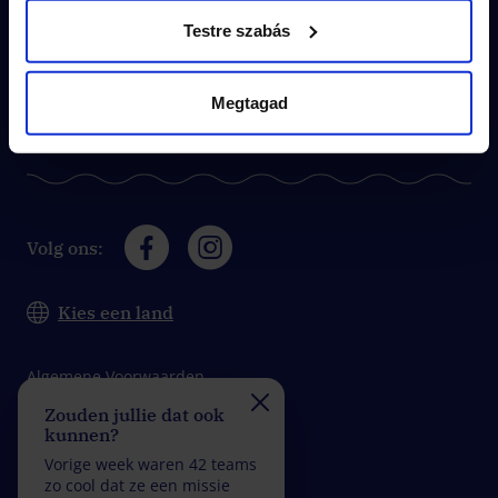
Testre szabás
Contact
Megtagad
Veelgestelde vragen (FAQ)
Volg ons:
Kies een land
Algemene Voorwaarden
Zouden jullie dat ook
Gaan jullie de uitdagi
Privacybeleijd
kunnen?
aan?
Impressum
Vorige week waren 42 teams
Vorige week waren 33 t
zo cool dat ze een missie
zo geweldig dat ze een