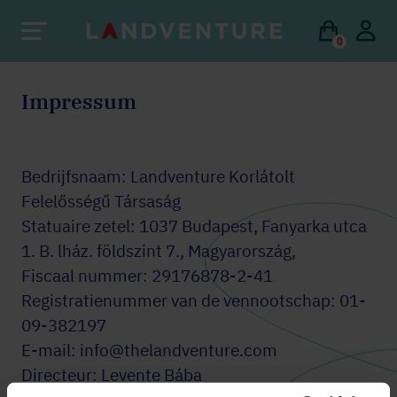
0
Impressum
Bedrijfsnaam: Landventure Korlátolt
Felelősségű Társaság
Statuaire zetel: 1037 Budapest, Fanyarka utca
1. B. lház. földszint 7., Magyarország,
Fiscaal nummer: 29176878-2-41
Registratienummer van de vennootschap: 01-
09-382197
E-mail: info@thelandventure.com
Directeur: Levente Bába