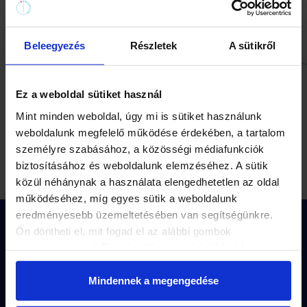
Depot verstrekker:
MAXER HOSTING Kft.
Beleegyezés
Részletek
A sütikről
9024 Győr, Répce utca 24. 1. verdieping. 3.
Fiscaal nummer: 13670452-2-08
Ez a weboldal sütiket használ
Registratienummer bedrijf: 08-09-013763
Contactgegevens:
Mint minden weboldal, úgy mi is sütiket használunk
weboldalunk megfelelő működése érdekében, a tartalom
Telefoonnummer: +3612579913;
személyre szabásához, a közösségi médiafunkciók
E-mail: info@maxer.hu
biztosításához és weboldalunk elemzéséhez. A sütik
közül néhánynak a használata elengedhetetlen az oldal
működéséhez, míg egyes sütik a weboldalunk
eredményesebb üzemeltetésében van segítségünkre.
Ön döntheti el, mit fogad el az alábbi gombok
Meld je aan voor de nieuwsbrief
en blijf op de hoogte
megnyomásával. Ezen beállításait a későbbiekben
van al het nieuws en activiteiten en de nieuwste
missies.
módosíthatja. További részletekről olvashat Adatkezelési
tájékoztatónkban.
Mindennek a megengedése
Aanmelden