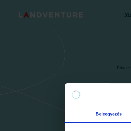
Mi
Please
Your e
Beleegyezés