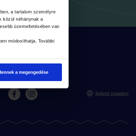
ben, a tartalom személyre
k közül néhánynak a
yesebb üzemeltetésében van
ben módosíthatja. További
dennek a megengedése
Follow us:
Select country