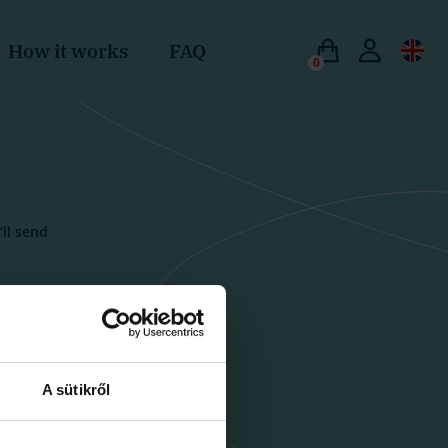
How it works
FAQ
0
ll send
A sütikről