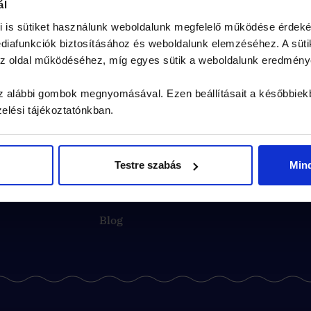
ál
i is sütiket használunk weboldalunk megfelelő működése érdeké
iafunkciók biztosításához és weboldalunk elemzéséhez. A süti
 az oldal működéséhez, míg egyes sütik a weboldalunk eredmén
 az alábbi gombok megnyomásával. Ezen beállításait a későbbiek
zelési tájékoztatónkban.
Contact us
Testre szabás
Min
Program ideas
Blog
Join in and give it a try!
Last week, 18 teams started
e
their mission before 9 a.m.