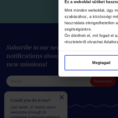
Ez a weboldal sütiket haszn
Mint minden weboldal, úgy m
szabásához, a közösségi méd
használata elengedhetetlen
segítségünkre.
Ön döntheti el, mit fogad el
részletekről olvashat Adatke
Subscribe to our newsletter
to get
notifications about promotions and
new missions!
Megtagad
Subscribe
Could you do it too?
Do you take on the
challenge?
Last week, 31 teams were
Last week, 30 teams wer
awesome enough to
fantastic enough to
complete a mission without