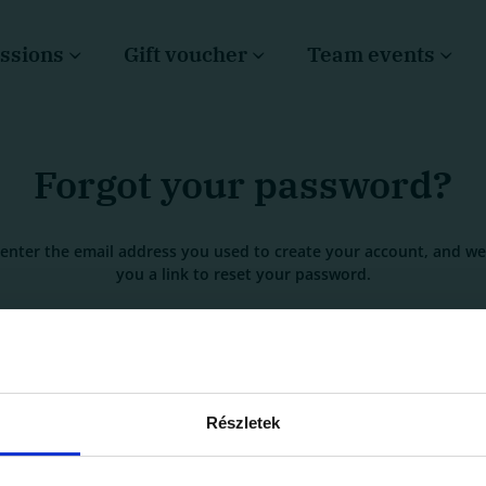
ssions
Gift voucher
Team events
Forgot your password?
 enter the email address you used to create your account, and we’
you a link to reset your password.
mail
*
Részletek
Submit