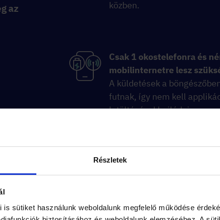
közben.
eg az
Csak 1 okostelefonra és n
mobilinternetre lesz szüks
A küldetések a böngészőbe
futnak, így nem kell appliká
letöltésével bajlódni.
Részletek
A játék végén
összehasonlíthatjátok az
eredményt a többi
ál
csapatéval.
Húzzatok bele,
i is sütiket használunk weboldalunk megfelelő működése érdeké
hiszen az idő fontos szempo
iafunkciók biztosításához és weboldalunk elemzéséhez. A süti