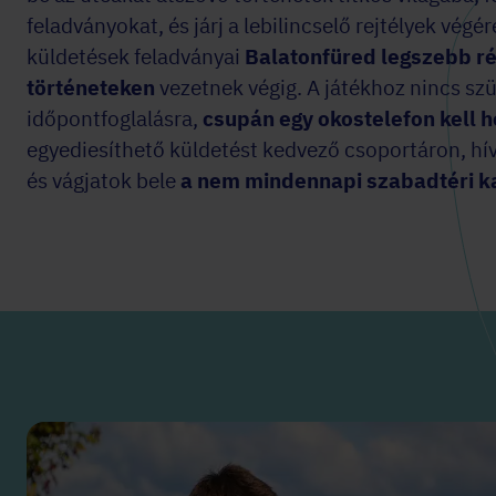
feladványokat, és járj a lebilincselő rejtélyek végé
küldetések feladványai
Balatonfüred legszebb ré
történeteken
vezetnek végig. A játékhoz nincs sz
időpontfoglalásra,
csupán egy okostelefon kell 
egyediesíthető küldetést kedvező csoportáron, hív
és vágjatok bele
a nem mindennapi szabadtéri k