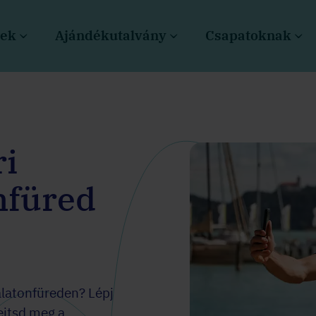
sek
Ajándékutalvány
Csapatoknak
ri
nfüred
latonfüreden? Lépj
fejtsd meg a