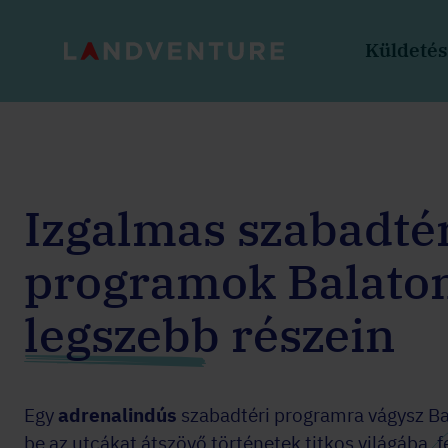
Küldeté
Izgalmas szabadté
programok Balato
legszebb részein
Egy
adrenalindús
szabadtéri programra vágysz Ba
be az utcákat átszövő történetek titkos világába, 