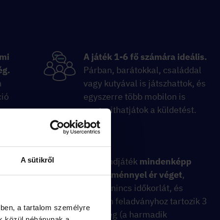
émi
A játék 1-6 fő számára ideális.
ég.
Párban, barátokkal, családdal
n
vagy kutyával is játszhattok, és
ció
egyszerre több mobilon is
megnyithatjátok a küldetést.
A sütikről
A kalandjáték
mindenképp
sikerélménnyel ér véget
,
hiszen nincs időkorlát, és
minden feladványhoz tartozik 3
ben, a tartalom személyre
nt
segítség (a harmadik
k közül néhánynak a