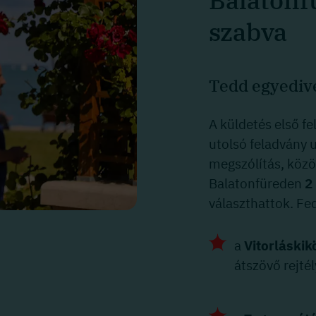
Balatonf
szabva
Tedd egyedivé
A küldetés első fe
utolsó feladvány 
megszólítás, közös
Balatonfüreden
2
választhattok. Fed
a
Vitorláskik
átszövő rejté