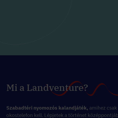
Mi a Landventure?
Szabadtéri nyomozós kalandjáték,
amihez csak
okostelefon kell. Lépjetek a történet középpontjá