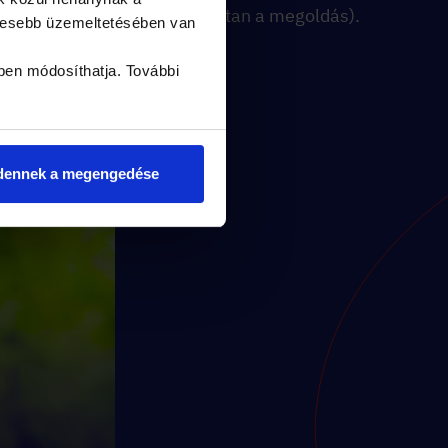
konkrétan a megoldás).
yesebb üzemeltetésében van
ben módosíthatja. További
dennek a megengedése