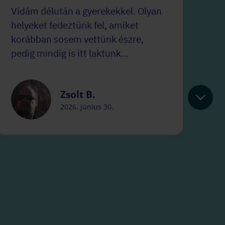
Vidám délután a gyerekekkel. Olyan
Na
helyeket fedeztünk fel, amiket
sz
korábban sosem vettünk észre,
gy
pedig mindig is itt laktunk...
is
má
Zsolt B.
2026. június 30.