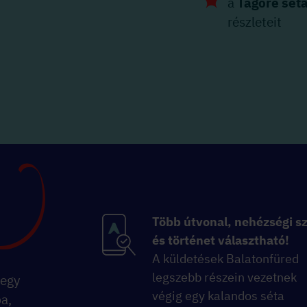
a
Tagore sét
részleteit
Több útvonal, nehézségi sz
és történet választható!
A küldetések Balatonfüred
legszebb részein vezetnek
 egy
végig egy kalandos séta
ba,