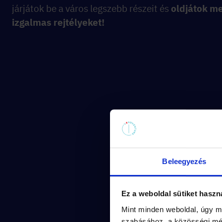
járjátok be a város legszebb részeit és
oldjátok m
izgalmas rejtélyeket!
Beleegyezés
Ez a weboldal sütiket haszn
Mint minden weboldal, úgy m
szabásához, a közösségi méd