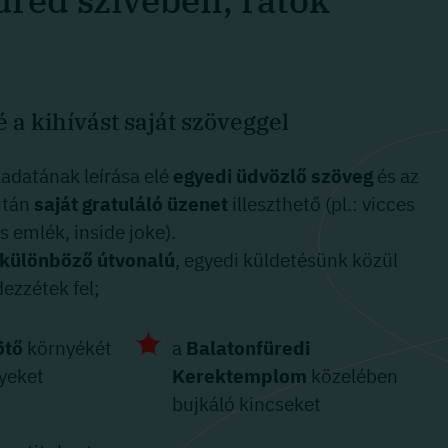
üred szívében, rátok
 a kihívást saját szöveggel
ladatának leírása elé
egyedi üdvözlő szöveg
és az
után
saját gratuláló üzenet
illeszthető (pl.: vicces
 emlék, inside joke).
 különböző útvonalú
, egyedi küldetésünk közül
ezzétek fel;
ötő
környékét
a
Balatonfüredi
lyeket
Kerektemplom
közelében
bujkáló kincseket