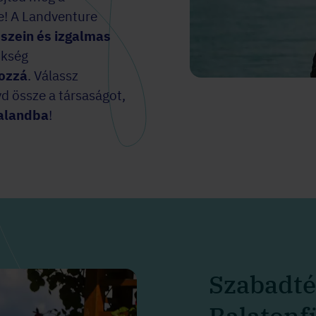
re! A Landventure
szein és izgalmas
ükség
hozzá
. Válassz
d össze a társaságot,
alandba
!
Szabadté