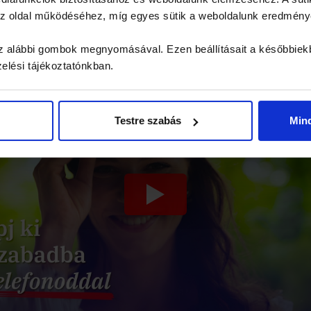
lesz a pontozásnál.
 az oldal működéséhez, míg egyes sütik a weboldalunk eredmén
 az alábbi gombok megnyomásával. Ezen beállításait a későbbiek
zelési tájékoztatónkban.
Testre szabás
Min