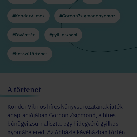
#KondorVilmos
#GordonZsigmondnyomoz
#Fővámtér
#gyilkoszseni
#bosszútörténet
A történet
Kondor Vilmos
híres könyvsorozatának játék
adaptációjában Gordon Zsigmond, a híres
bűnügyi zsurnaliszta, egy hidegvérű gyilkos
nyomába ered. Az Abbázia kávéházban történt