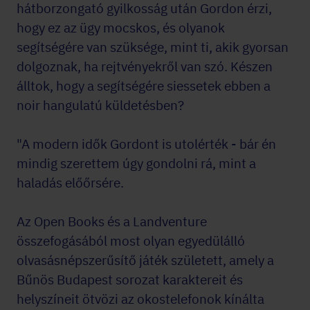
hátborzongató gyilkosság után Gordon érzi,
hogy ez az ügy mocskos, és olyanok
segítségére van szüksége, mint ti, akik gyorsan
dolgoznak, ha rejtvényekről van szó. Készen
álltok, hogy a segítségére siessetek ebben a
noir hangulatú küldetésben?
"A modern idők Gordont is utolérték - bár én
mindig szerettem úgy gondolni rá, mint a
haladás előőrsére.
Az Open Books és a Landventure
összefogásából most olyan egyedülálló
olvasásnépszerűsítő játék született, amely a
Bűnös Budapest sorozat karaktereit és
helyszíneit ötvözi az okostelefonok kínálta