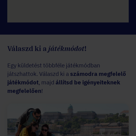
Válaszd ki a
játékmódot
!
Egy küldetést többféle játékmódban
játszhattok. Válaszd ki a
számodra megfelelő
játékmódot
, majd
állítsd be igényeiteknek
megfelelően
!