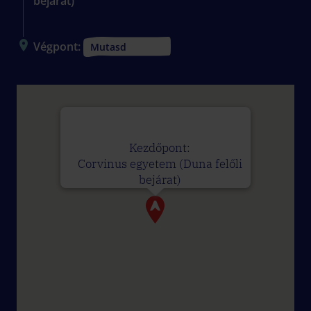
bejárat)
Végpont:
Mutasd
Kezdőpont:
Corvinus egyetem (Duna felőli
bejárat)