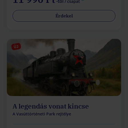
-tól
/ csapat
Érdekel
ÚJ
A legendás vonat kincse
A Vasúttörténeti Park rejtélye