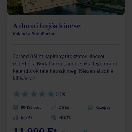
A dunai hajós kincse
Kaland a BudaParton
Zaránd Bálint kapitány titokzatos kincset
rejtett el a BudaParton, amit csak a legbátrabb
kalandorok találhatnak meg! Készen álltok a
kihívásra?
(130)
90-120 perc
2,5 km
Közepes
Kor 6+
HU/EN
11 990 Ft