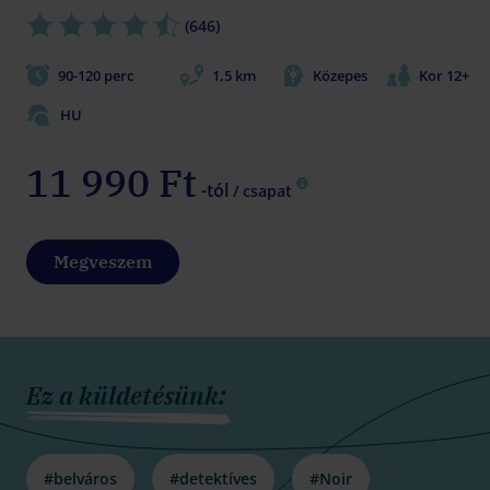
(646)
90-120 perc
1,5 km
Közepes
Kor 12+
HU
11 990 Ft
-tól
/ csapat
Megveszem
Ez a küldetésünk:
#belváros
#detektíves
#Noir