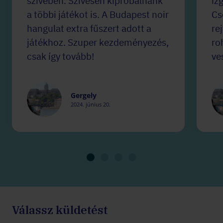
szívében. Szívesen kipróbálnánk
iz
a többi játékot is. A Budapest noir
Cs
hangulat extra fűszert adott a
re
játékhoz. Szuper kezdeményezés,
ro
csak így tovább!
ve
Gergely
2024. június 20.
Válassz küldetést