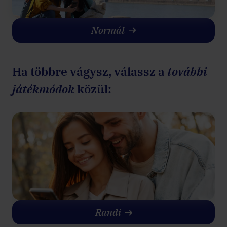
Normál
Ha többre vágysz, válassz a
további
játékmódok
közül:
Randi