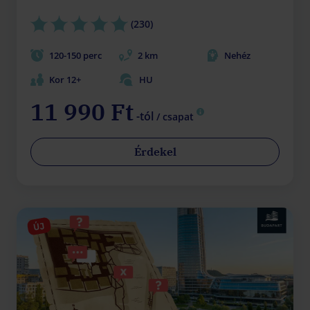
(230)
120-150 perc
2 km
Nehéz
Kor 12+
HU
11 990 Ft
-tól
/ csapat
Érdekel
ÚJ