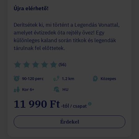
Újra elérhető!
Derítsétek ki, mi történt a Legendás Vonattal,
amelyet évtizedek óta rejtély övez! Egy
különleges kaland során titkok és legendák
tárulnak fel előttetek.
(56)
90-120 perc
1,2 km
Közepes
Kor 6+
HU
11 990 Ft
-tól
/ csapat
Érdekel