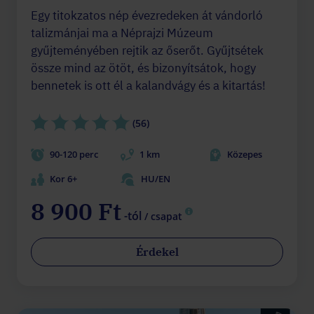
Egy titokzatos nép évezredeken át vándorló
talizmánjai ma a Néprajzi Múzeum
gyűjteményében rejtik az őserőt. Gyűjtsétek
össze mind az ötöt, és bizonyítsátok, hogy
bennetek is ott él a kalandvágy és a kitartás!
(56)
90-120 perc
1 km
Közepes
Kor 6+
HU/EN
8 900 Ft
-tól
/ csapat
Érdekel