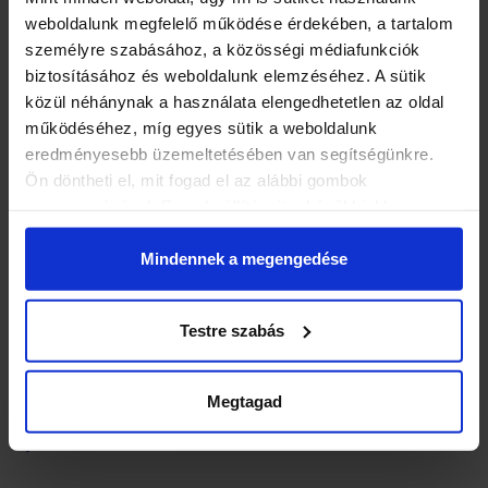
weboldalunk megfelelő működése érdekében, a tartalom
személyre szabásához, a közösségi médiafunkciók
biztosításához és weboldalunk elemzéséhez. A sütik
közül néhánynak a használata elengedhetetlen az oldal
működéséhez, míg egyes sütik a weboldalunk
eredményesebb üzemeltetésében van segítségünkre.
Ön döntheti el, mit fogad el az alábbi gombok
megnyomásával. Ezen beállításait a későbbiekben
módosíthatja. További részletekről olvashat Adatkezelési
tájékoztatónkban.
Mindennek a megengedése
A Landventure szabadtéri nyomozós-
kincskereső játékban többféle feladványtípus
Testre szabás
fordul elő. Vannak egészen egyedi feladatok is,
de pár példát összegyűjtöttünk amikkel szinte
Megtagad
minden küldetésben találkozhatnak a
játékosok.