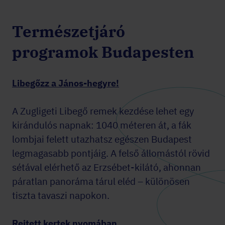
Természetjáró
programok Budapesten
Libegőzz a János-hegyre!
A Zugligeti Libegő remek kezdése lehet egy
kirándulós napnak: 1040 méteren át, a fák
lombjai felett utazhatsz egészen Budapest
legmagasabb pontjáig. A felső állomástól rövid
sétával elérhető az Erzsébet-kilátó, ahonnan
páratlan panoráma tárul eléd – különösen
tiszta tavaszi napokon.
Rejtett kertek nyomában