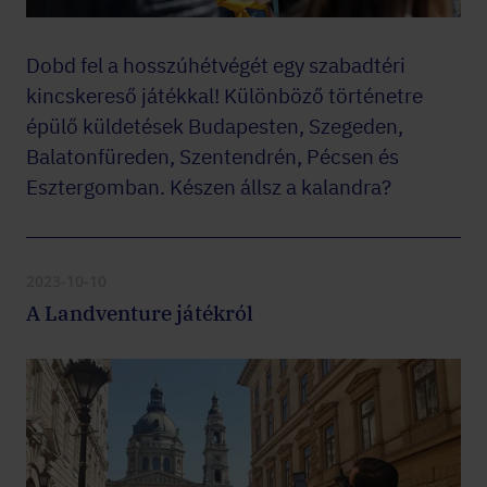
Dobd fel a hosszúhétvégét egy szabadtéri
kincskereső játékkal! Különböző történetre
épülő küldetések Budapesten, Szegeden,
Balatonfüreden, Szentendrén, Pécsen és
Esztergomban. Készen állsz a kalandra?
2023-10-10
A Landventure játékról