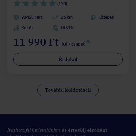
(130)
90-120 perc
2,5 km
Közepes
Kor 6+
HU/EN
11 990 Ft
-tól
/ csapat
Érdekel
További küldetések
Iratkozz fel hírlevelünkre
és értesülj elsőként