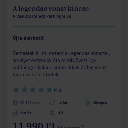
A legendás vonat kincse
A Vasúttörténeti Park rejtélye
Újra elérhető!
Derítsétek ki, mi történt a Legendás Vonattal,
amelyet évtizedek óta rejtély övez! Egy
különleges kaland során titkok és legendák
tárulnak fel előttetek.
(56)
90-120 perc
1,2 km
Közepes
Kor 6+
HU
11 990 Ft
-tól
/ csapat