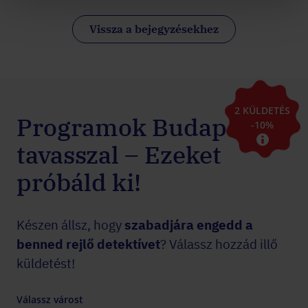
Vissza a bejegyzésekhez
2 KÜLDETÉS
Programok Budapesten
-10%
tavasszal – Ezeket
próbáld ki!
Készen állsz, hogy
szabadjára engedd a
benned rejlő detektívet
? Válassz hozzád illő
küldetést!
Válassz várost