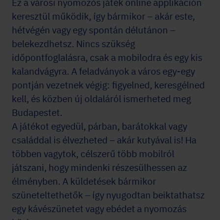
Ez a városi nyomozós játék online applikáción
keresztül működik, így bármikor – akár este,
hétvégén vagy egy spontán délutánon –
belekezdhetsz. Nincs szükség
időpontfoglalásra, csak a mobilodra és egy kis
kalandvágyra. A feladványok a város egy-egy
pontján vezetnek végig: figyelned, keresgélned
kell, és közben új oldaláról ismerheted meg
Budapestet.
A játékot egyedül, párban, barátokkal vagy
családdal is élvezheted – akár kutyával is! Ha
többen vagytok, célszerű több mobilról
játszani, hogy mindenki részesülhessen az
élményben. A küldetések bármikor
szüneteltethetők – így nyugodtan beiktathatsz
egy kávészünetet vagy ebédet a nyomozás