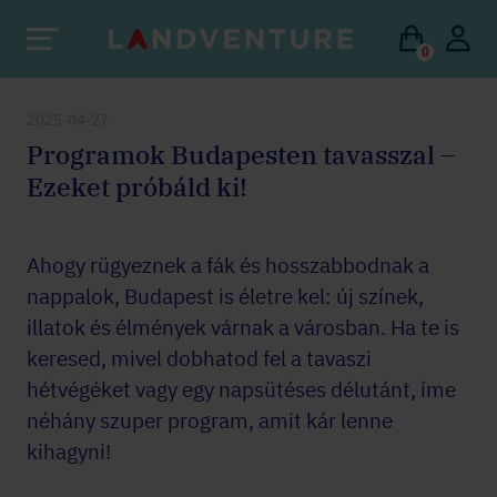
0
2025-04-27
Programok Budapesten tavasszal –
Ezeket próbáld ki!
Ahogy rügyeznek a fák és hosszabbodnak a
nappalok, Budapest is életre kel: új színek,
illatok és élmények várnak a városban. Ha te is
keresed, mivel dobhatod fel a tavaszi
hétvégéket vagy egy napsütéses délutánt, íme
néhány szuper program, amit kár lenne
kihagyni!