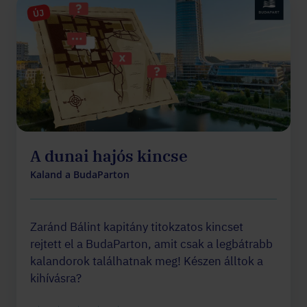
ÚJ
A dunai hajós kincse
Kaland a BudaParton
Zaránd Bálint kapitány titokzatos kincset
rejtett el a BudaParton, amit csak a legbátrabb
kalandorok találhatnak meg! Készen álltok a
kihívásra?