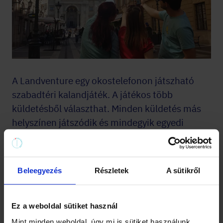
A Landventure egy okostelefonon játszható
szabadtéri kalandjáték. A játékos több
küldetésből választhat. Minden küldetés más
helyszínen játszódik és mindegyik egyedi
játéktörténettel rendelkezik.
Beleegyezés
Részletek
A sütikről
2023-10-02
A Landventure feladványokról
Ez a weboldal sütiket használ
Mint minden weboldal, úgy mi is sütiket használunk