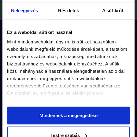
Beleegyezés
Részletek
A sütikről
Ez a weboldal sütiket használ
Hogyan működik a játék?
Mint minden weboldal, úgy mi is sütiket használunk
weboldalunk megfelelő működése érdekében, a tartalom
személyre szabásához, a közösségi médiafunkciók
Minden küldetésnek
egyedi útvonala
(kb
biztosításához és weboldalunk elemzéséhez. A sütik
1.5 km séta) és
kerettörténete
van.
közül néhánynak a használata elengedhetetlen az oldal
működéséhez, míg egyes sütik a weboldalunk
A feladványok a küldetés
izgalmas
eredményesebb üzemeltetésében van segítségünkre.
történeté
be illeszkednek.
Ön döntheti el, mit fogad el az alábbi gombok
megnyomásával. Ezen beállításait a későbbiekben
A város
titkos részletei
rejtik a
módosíthatja. További részletekről olvashat Adatkezelési
megoldásokat.
tájékoztatónkban.
Mindennek a megengedése
Vedd meg pár kattintással és
játsszatok
Testre szabás