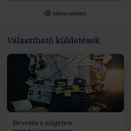
Válassz országot
Választható küldetések
Bevetés a szigeten
Fedett akció a Margit-szigeten