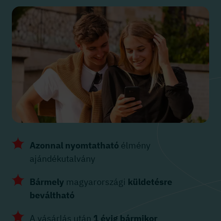
Azonnal nyomtatható
élmény
ajándékutalvány
Bármely
magyarországi
küldetésre
beváltható
A vásárlás után
1 évig bármikor