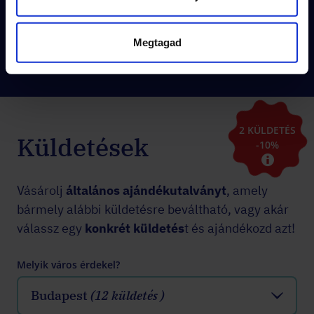
akár azonnal
!
Megtagad
Tovább olvasok a játékról
2 KÜLDETÉS
Küldetések
-10%
Vásárolj
általános ajándékutalványt
, amely
bármely alábbi küldetésre beváltható, vagy akár
válassz egy
konkrét küldetés
t és ajándékozd azt!
Melyik város érdekel?
Budapest
(12 küldetés )