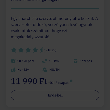
Egy anarchista szervezet merényletre készül. A
szervezetet üldöző, veszélyben lévő ügynök
csak rátok számíthat, hogy ezt
megakadályozzátok!
(1025)
90-120 perc
1,5 km
Közepes
Kor 12+
HU/EN
11 990 Ft
-tól
/ csapat
Érdekel