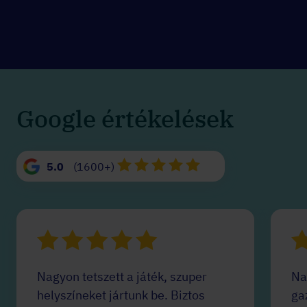
Google értékelések
5.0
(1600+)
Nagyon tetszett a játék, szuper
Na
helyszíneket jártunk be. Biztos
ga