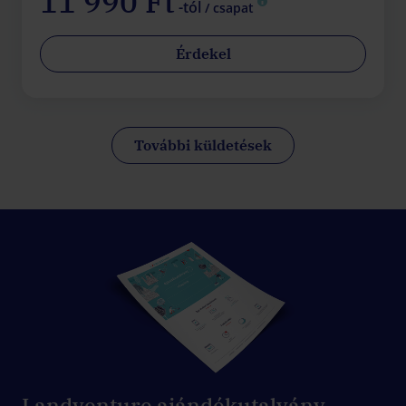
11 990 Ft
-tól
/ csapat
Érdekel
További küldetések
Landventure ajándékutalvány