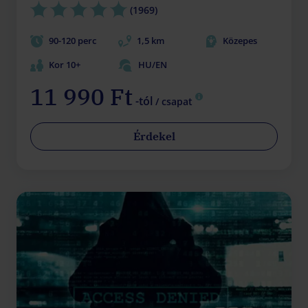
(1969)
90-120 perc
1,5 km
Közepes
Kor 10+
HU/EN
11 990 Ft
-tól
/ csapat
Érdekel