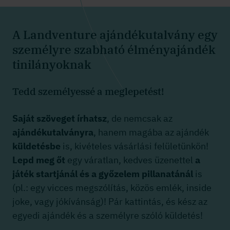
A Landventure ajándékutalvány egy
személyre szabható élményajándék
tinilányoknak
Tedd személyessé a meglepetést!
Saját szöveget írhatsz
, de nemcsak az
ajándékutalványra
, hanem magába az ajándék
küldetésbe
is, kivételes vásárlási felületünkön!
Lepd meg őt
egy váratlan, kedves üzenettel
a
játék startjánál és a győzelem pillanatánál
is
(pl.: egy vicces megszólítás, közös emlék, inside
joke, vagy jókívánság)! Pár kattintás, és kész az
egyedi ajándék és a személyre szóló küldetés!