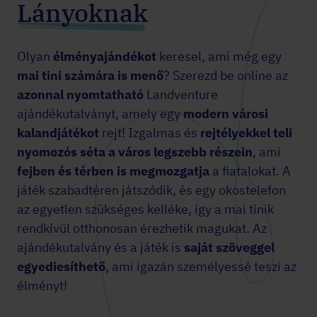
Lányoknak
Olyan
élményajándékot
keresel, ami még egy
mai tini
számára is menő
? Szerezd be online az
azonnal nyomtatható
Landventure
ajándékutalványt, amely egy
modern városi
kalandjátékot
rejt! Izgalmas és
rejtélyekkel teli
nyomozós séta a város legszebb részein
, ami
fejben és térben is megmozgatja
a fiatalokat. A
játék szabadtéren játszódik, és egy okostelefon
az egyetlen szükséges kelléke, így a mai tinik
rendkívül otthonosan érezhetik magukat. Az
ajándékutalvány és a játék is
saját szöveggel
egyediesíthető
, ami igazán személyessé teszi az
élményt!