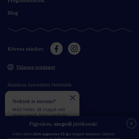
Programötletek
Blog
Kövess minket:
Válassz országot
Általános Szerződési Feltételek
Adatkezelési tájékoztató
Nektek is menne?
Felveszitek a verseny
Impresszum
Múlt héten 38 csapat volt
Múlt héten 29 csapat vol
olyan menő, hogy segítség
olyan fantasztikus, hogy
felhasználása nélkül
kevesebb mint 5 rossz
Figyelem,
szegedi
játékosok!
teljesítettek egy küldetést.
válasszal teljesítettek eg
küldetést.
A Dóm téren
2026 augusztus 22-ig
a Szegedi Szabadtéri Játékok