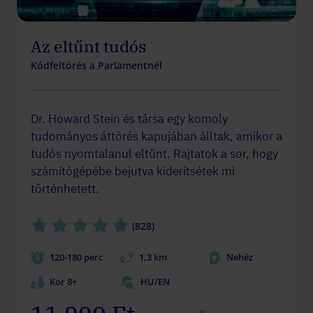
Az eltűnt tudós
Kódfeltörés a Parlamentnél
Dr. Howard Stein és társa egy komoly
tudományos áttörés kapujában álltak, amikor a
tudós nyomtalanul eltűnt. Rajtatok a sor, hogy
számítógépébe bejutva kiderítsétek mi
történhetett.
(828)
120-180 perc
1,3 km
Nehéz
Kor 8+
HU/EN