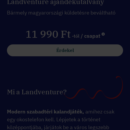
Landventure ajándékutalvány
Bármely magyarországi küldetésre beváltható
11 990 Ft
/ csapat
-tól
Érdekel
Mi a Landventure?
Modern szabadtéri kalandjáték,
amihez csak
egy okostelefon kell. Lépjetek a történet
középpontjába, járjátok be a város legszebb