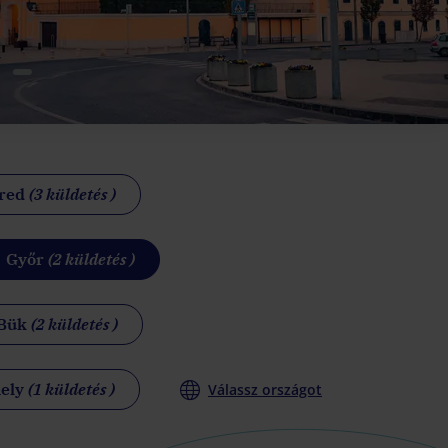
üred
(3 küldetés )
Győr
(2 küldetés )
Bük
(2 küldetés )
ely
(1 küldetés )
Válassz országot