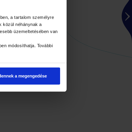
ben, a tartalom személyre
k közül néhánynak a
yesebb üzemeltetésében van
ben módosíthatja. További
dennek a megengedése