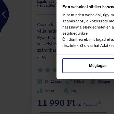
Izgalmas nyomozás a történelmi
negyedben
Ez a weboldal sütiket haszn
Mint minden weboldal, úgy m
szabásához, a közösségi méd
Csak a legprofibb nyomozók
használata elengedhetetlen
vállalhatják ezt a küldetést!
segítségünkre.
Ryan Finch ügynök most komoly
Ön döntheti el, mit fogad el
veszélyben van, és kizárólag rátok
részletekről olvashat Adatke
számíthat: ami jól mutatja, mekkora
a baj!
Megtagad
(11)
90-120 perc
1,3 km
Közepes
Kor 6+
HU
11 990 Ft
-tól
/ csapat