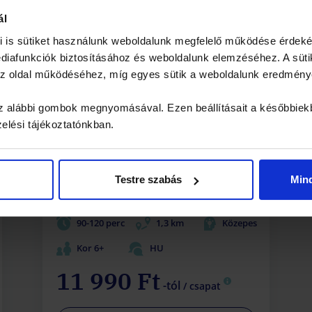
Kincskeresés a belvárosban
ál
i is sütiket használunk weboldalunk megfelelő működése érdeké
Oldjátok meg Edward Mallory
iafunkciók biztosításához és weboldalunk elemzéséhez. A süti
különös próbáit, és szerezzétek meg
 az oldal működéséhez, míg egyes sütik a weboldalunk eredmén
a milliomos titokzatos örökségét!
 az alábbi gombok megnyomásával. Ezen beállításait a későbbiek
Kaland, logika és felfedezés vár rátok
zelési tájékoztatónkban.
minden sarkon.
Testre szabás
Min
(8)
90-120 perc
1,3 km
Közepes
Kor 6+
HU
11 990 Ft
-tól
/ csapat