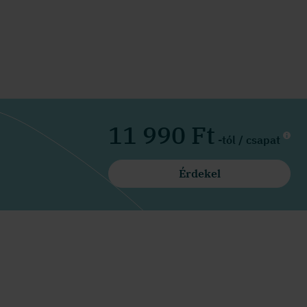
11 990 Ft
-tól
/ csapat
Érdekel