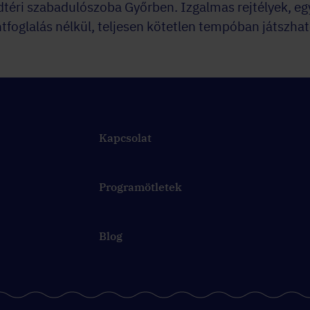
téri szabadulószoba Győrben. Izgalmas rejtélyek, eg
foglalás nélkül, teljesen kötetlen tempóban játszhat
Kapcsolat
Programötletek
Blog
t?
Vágjatok bele ti is!