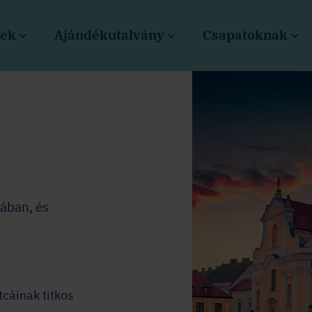
sek
Ajándékutalvány
Csapatoknak
tában, és
cáinak titkos