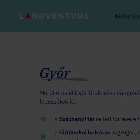
Küldeté
Győr
Merüljetek el Győr titokzatos hangula
fedezzétek fel
a
Széchenyi tér
rejtett történeteit
a
történelmi belváros
zegzugos ut