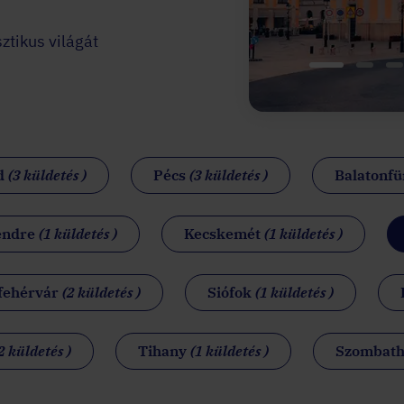
ztikus világát
d
(3 küldetés )
Pécs
(3 küldetés )
Balatonf
endre
(1 küldetés )
Kecskemét
(1 küldetés )
fehérvár
(2 küldetés )
Siófok
(1 küldetés )
2 küldetés )
Tihany
(1 küldetés )
Szombath