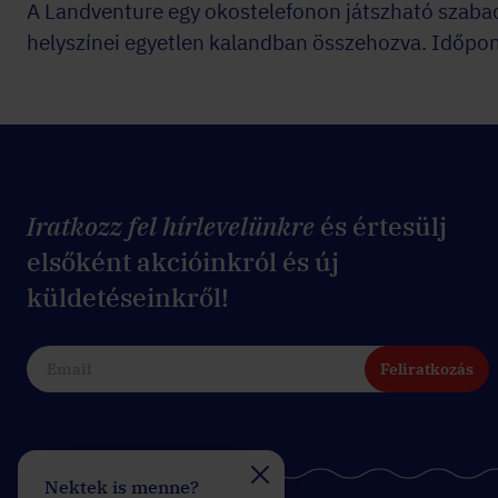
A Landventure egy okostelefonon játszható szabad
helyszínei egyetlen kalandban összehozva. Időpont
Iratkozz fel hírlevelünkre
és értesülj
elsőként akcióinkról és új
küldetéseinkről!
Feliratkozás
Nektek is menne?
Felveszitek a verseny