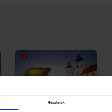
ÚJ
Részletek
Győr kincse