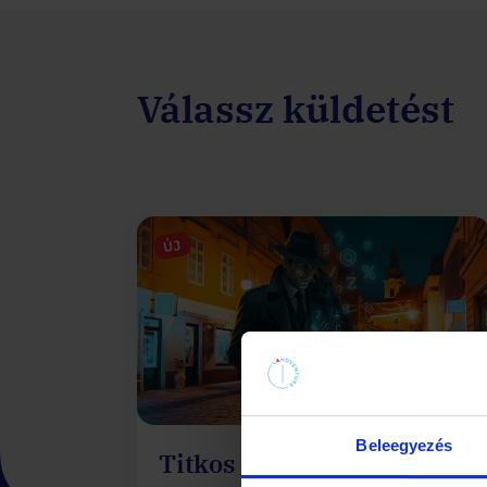
Válassz küldetést
ÚJ
Beleegyezés
Titkos akció