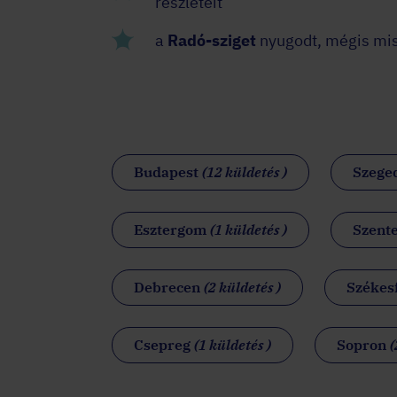
részleteit
a
Radó-sziget
nyugodt, mégis mis
Budapest
(12 küldetés )
Szege
Esztergom
(1 küldetés )
Szent
Debrecen
(2 küldetés )
Székes
Csepreg
(1 küldetés )
Sopron
(