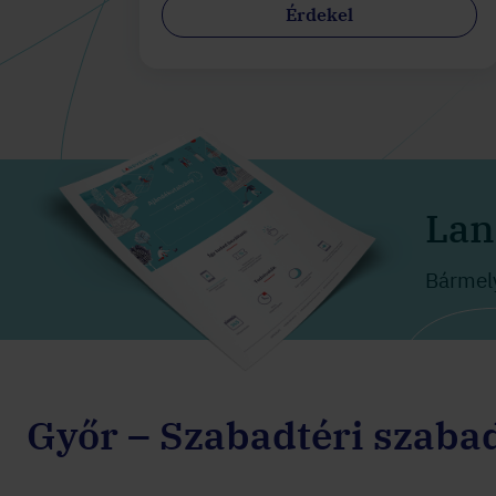
Érdekel
Lan
Bármely
Győr – Szabadtéri szaba