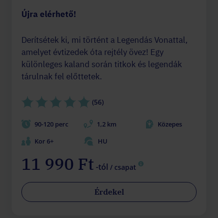
Újra elérhető!
Derítsétek ki, mi történt a Legendás Vonattal,
amelyet évtizedek óta rejtély övez! Egy
különleges kaland során titkok és legendák
tárulnak fel előttetek.
(56)
90-120 perc
1,2 km
Közepes
Kor 6+
HU
11 990 Ft
-tól
/ csapat
Érdekel