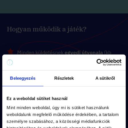
Hogyan működik a játék?
Minden küldetésnek
egyedi útvonala
(kb
1.5 km séta) és
kerettörténete
van.
A feladványok a küldetés
izgalmas
Beleegyezés
Részletek
A sütikről
történetébe
illeszkednek.
A város
titkos részletei
rejtik a
Ez a weboldal sütiket használ
megoldásokat.
Mint minden weboldal, úgy mi is sütiket használunk
weboldalunk megfelelő működése érdekében, a tartalom
Vedd meg pár kattintással és
játsszatok
személyre szabásához, a közösségi médiafunkciók
akár azonnal
!
biztosításához és weboldalunk elemzéséhez. A sütik