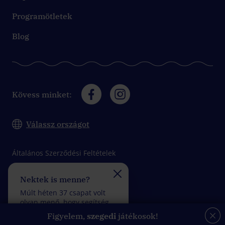
Programötletek
Blog
Kövess minket:
Válassz országot
Általános Szerződési Feltételek
Adatkezelési tájékoztató
Nektek is menne?
Felveszitek a verseny
Impresszum
Múlt héten 37 csapat volt
Múlt héten 32 csapat vol
olyan menő, hogy segítség
olyan fantasztikus, hogy
felhasználása nélkül
kevesebb mint 5 rossz
Figyelem,
szegedi
játékosok!
teljesítettek egy küldetést.
válasszal teljesítettek eg