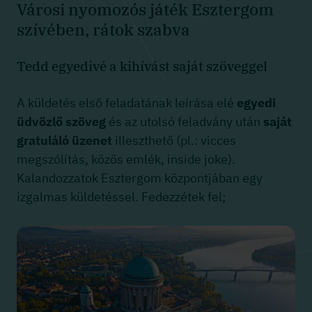
Városi nyomozós játék Esztergom
szívében, rátok szabva
Tedd egyedivé a kihívást saját szöveggel
A küldetés első feladatának leírása elé
egyedi
üdvözlő szöveg
és az utolsó feladvány után
saját
gratuláló üzenet
illeszthető (pl.: vicces
megszólítás, közös emlék, inside joke).
Kalandozzatok Esztergom központjában egy
izgalmas küldetéssel. Fedezzétek fel;