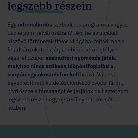
legszebb részein
Egy
adrenalindús
szabadidős programra vágysz
Esztergom belvárosában? Lépj be az utcákat
átszövő történetek titkos világába, fejtsd meg a
feladványokat, és járj a lebilincselő rejtélyek
végére! Szuper
szabadtéri nyomozós játék,
melyhez nincs szükség időpontfoglalásra,
csupán egy okostelefon kell
hozzá. Válassz
egyediesíthető küldetést kedvező csoportáron,
hívd össze a társaságot és járjátok be Esztergom
legszebb részeit egy újszerű nyomozós séta
közben!