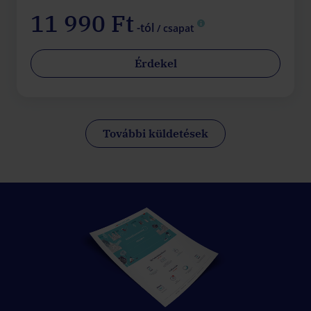
11 990 Ft
-tól
/ csapat
Érdekel
További küldetések