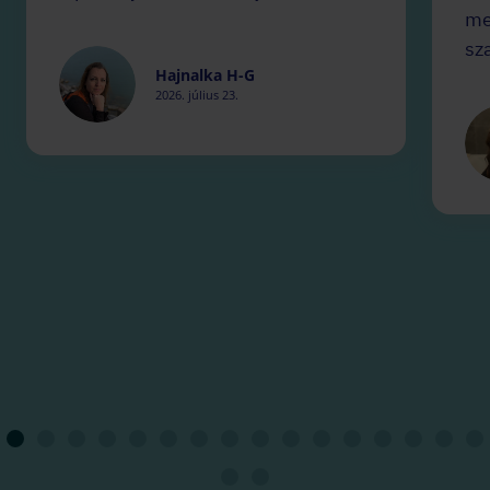
me
sz
Hajnalka H-G
2026. július 23.