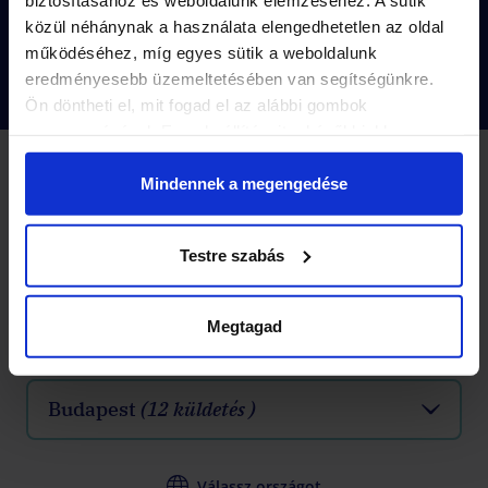
közül néhánynak a használata elengedhetetlen az oldal
működéséhez, míg egyes sütik a weboldalunk
Tovább olvasok
eredményesebb üzemeltetésében van segítségünkre.
Ön döntheti el, mit fogad el az alábbi gombok
megnyomásával. Ezen beállításait a későbbiekben
módosíthatja. További részletekről olvashat Adatkezelési
2 KÜLDETÉS
tájékoztatónkban.
Mindennek a megengedése
Küldetések
-10%
Testre szabás
Készen állsz, hogy kipróbáld a városi nyomozós
játékok következő szintjét?
Megtagad
Válassz várost
Budapest
(12 küldetés )
Válassz országot