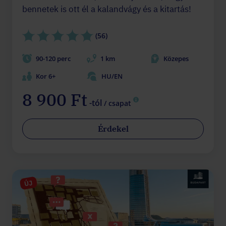
bennetek is ott él a kalandvágy és a kitartás!
(56)
90-120 perc
1 km
Közepes
Kor 6+
HU/EN
8 900 Ft
-tól
/ csapat
Érdekel
ÚJ