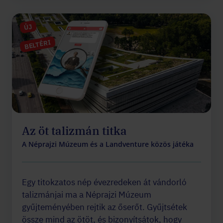
ÚJ
BELTÉRI
Az öt talizmán titka
A Néprajzi Múzeum és a Landventure közös játéka
Egy titokzatos nép évezredeken át vándorló
talizmánjai ma a Néprajzi Múzeum
gyűjteményében rejtik az őserőt. Gyűjtsétek
össze mind az ötöt, és bizonyítsátok, hogy