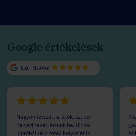
Google értékelések
5.0
(1600+)
Nagyon tetszett a játék, szuper
Na
helyszíneket jártunk be. Biztos
ga
kipróbáljuk a többi helyszínt is!
ka