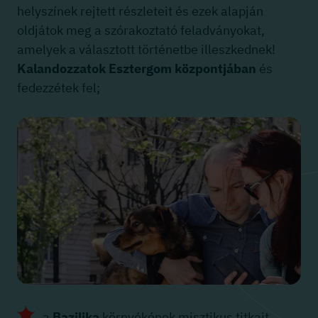
helyszínek rejtett részleteit és ezek alapján
oldjátok meg a szórakoztató feladványokat,
amelyek a választott történetbe illeszkednek!
Kalandozzatok Esztergom központjában
és
fedezzétek fel;
a
Bazilika
környékének misztikus titkait