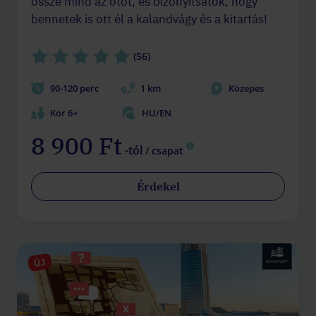
össze mind az ötöt, és bizonyítsátok, hogy
bennetek is ott él a kalandvágy és a kitartás!
(56)
90-120 perc
1 km
Közepes
Kor 6+
HU/EN
8 900 Ft
-tól
/ csapat
Érdekel
ÚJ