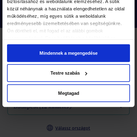
biztosításához és weboldalunk elemzéséhez. A sütik
közül néhánynak a használata elengedhetetlen az oldal
működéséhez, míg egyes sütik a weboldalunk
eredményesebb üzemeltetésében van segítségünkre.
Ön döntheti el, mit fogad el az alábbi gombok
megnyomásával. Ezen beállításait a későbbiekben
2 KÜLDETÉS
módosíthatja. További részletekről olvashat Adatkezelési
Küldetések
-10%
tájékoztatónkban.
Mindennek a megengedése
Próbáljatok
ki egy izgalmas esztergomi
Testre szabás
küldetést és randi helyszínt
!
Válassz várost
Megtagad
Budapest
(12 küldetés )
Válassz országot