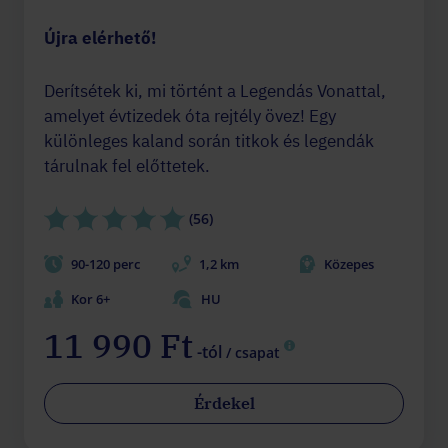
Újra elérhető!
Derítsétek ki, mi történt a Legendás Vonattal,
amelyet évtizedek óta rejtély övez! Egy
különleges kaland során titkok és legendák
tárulnak fel előttetek.
(56)
90-120 perc
1,2 km
Közepes
Kor 6+
HU
11 990 Ft
-tól
/ csapat
Érdekel