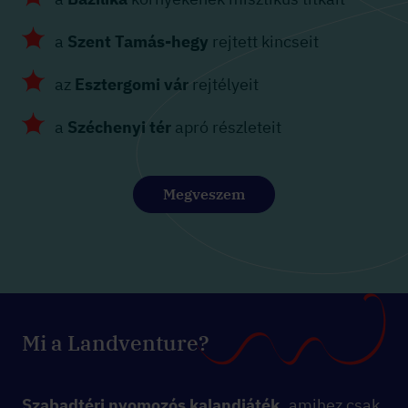
a
Szent Tamás-hegy
rejtett kincseit
az
Esztergomi vár
rejtélyeit
a
Széchenyi tér
apró részleteit
Megveszem
Mi a Landventure?
Szabadtéri nyomozós kalandjáték,
amihez csak