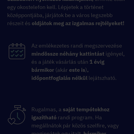
egy okostelefon kell. Lépjetek a történet
középpontjába, járjátok be a város legszebb
részeit és
oldjátok meg az izgalmas rejtélyeket!
Az emlékezetes
randi megszervezése
mindössze néhány kattintást
igényel,
és a játék vásárlás után
1 évig
bármikor
(akár
este is
)
,
időpontfoglalás nélkül
lejátszható.
Rugalmas, a
saját tempótokhoz
igazítható
randi program. Ha
megállnátok pár közös szelfire, vagy
meginnátok egy italt,
bármikor