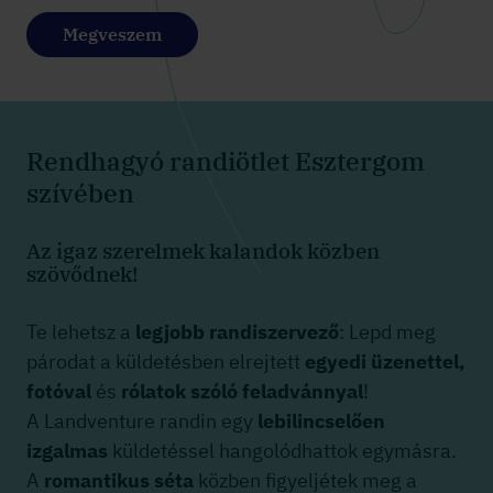
Megveszem
Rendhagyó randiötlet Esztergom
szívében
Az igaz szerelmek kalandok közben
szövődnek!
Te lehetsz a
legjobb randiszervező
: Lepd meg
párodat a küldetésben elrejtett
egyedi üzenettel,
fotóval
és
rólatok szóló feladvánnyal
!
A Landventure randin egy
lebilincselően
izgalmas
küldetéssel hangolódhattok egymásra.
A
romantikus séta
közben figyeljétek meg a