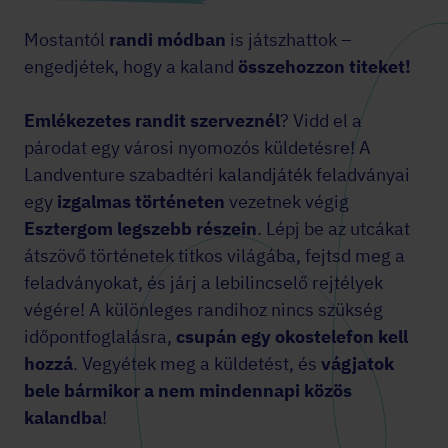
Mostantól
randi módban
is játszhattok –
engedjétek, hogy a kaland
összehozzon titeket!
Emlékezetes randit szerveznél
? Vidd el a
párodat egy városi nyomozós küldetésre! A
Landventure szabadtéri kalandjáték feladványai
egy
izgalmas történeten
vezetnek végig
Esztergom legszebb részein
. Lépj be az utcákat
átszövő történetek titkos világába, fejtsd meg a
feladványokat, és járj a lebilincselő rejtélyek
végére! A különleges randihoz nincs szükség
időpontfoglalásra,
csupán egy okostelefon kell
hozzá
. Vegyétek meg a küldetést, és
vágjatok
bele bármikor a nem mindennapi közös
kalandba
!