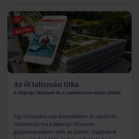
ÚJ
BELTÉRI
Az öt talizmán titka
A Néprajzi Múzeum és a Landventure közös játéka
Egy titokzatos nép évezredeken át vándorló
talizmánjai ma a Néprajzi Múzeum
gyűjteményében rejtik az őserőt. Gyűjtsétek