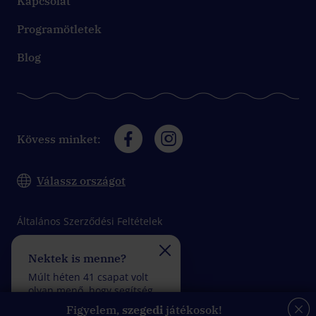
Kapcsolat
Programötletek
Blog
Kövess minket:
Válassz országot
Általános Szerződési Feltételek
Adatkezelési tájékoztató
Nektek is menne?
Felveszitek a verseny
Impresszum
Múlt héten 41 csapat volt
Múlt héten 33 csapat vol
olyan menő, hogy segítség
olyan fantasztikus, hogy
felhasználása nélkül
kevesebb mint 5 rossz
Figyelem,
szegedi
játékosok!