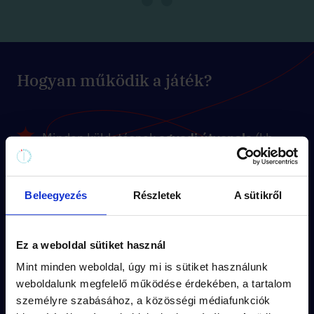
Hogyan működik a játék?
Minden küldetésnek
egyedi útvonala
(kb
1.5 km séta) és
kerettörténete
van.
A feladványok a küldetés
izgalmas
Beleegyezés
Részletek
A sütikről
történeté
be illeszkednek.
A város
titkos részletei
rejtik a
Ez a weboldal sütiket használ
megoldásokat.
Mint minden weboldal, úgy mi is sütiket használunk
weboldalunk megfelelő működése érdekében, a tartalom
Vedd meg pár kattintással és
játsszatok
személyre szabásához, a közösségi médiafunkciók
akár azonnal
!