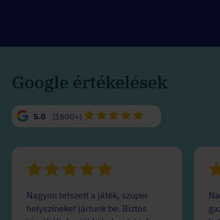
Google értékelések
5.0
(1600+)
Nagyon tetszett a játék, szuper
Na
helyszíneket jártunk be. Biztos
ga