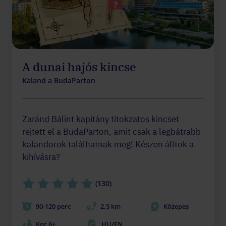
A dunai hajós kincse
Kaland a BudaParton
Zaránd Bálint kapitány titokzatos kincset
rejtett el a BudaParton, amit csak a legbátrabb
kalandorok találhatnak meg! Készen álltok a
kihívásra?
(130)
90-120 perc
2,5 km
Közepes
Kor 6+
HU/EN