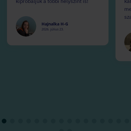
kipróbáljuk a többi helyszínt is!
ka
me
sz
Hajnalka H-G
2026. július 23.