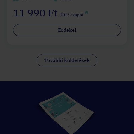
11 990 Ft
-tól
/ csapat
Érdekel
További küldetések