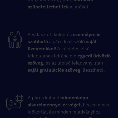
szüneteltethetitek
a játékot.
A választott küldetés
személyre is
szabható
a párodnak szóló
saját
üzenetekkel
! A küldetés első
feladatának leírása elé
egyedi üdvözlő
szöveg,
és az utolsó feladvány után
saját gratulációs szöveg
illeszthető.
A páros kaland
mindenképp
sikerélménnyel ér véget
, hiszen nincs
időkorlát, és minden feladványhoz