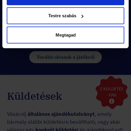
A város
titkos részletei
rejtik a
megoldásokat.
Testre szabás
Vedd meg pár kattintással és
játsszatok
akár azonnal
!
Megtagad
Tovább olvasok a játékról
2 KÜLDETÉS
Küldetések
-10%
Vásárolj
általános ajándékutalványt
, amely
bármely alábbi küldetésre beváltható, vagy akár
válassz egy
konkrét küldetés
t és ajándékozd azt!