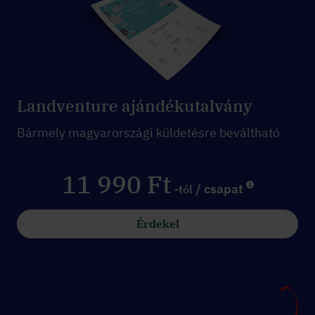
Landventure ajándékutalvány
Bármely magyarországi küldetésre beváltható
11 990 Ft
/ csapat
-tól
Érdekel