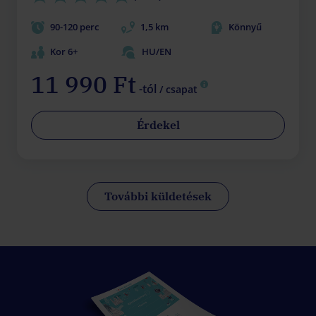
90-120 perc
1,5 km
Könnyű
Kor 6+
HU/EN
11 990 Ft
-tól
/ csapat
Érdekel
További küldetések