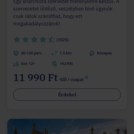
Egy anarchista szervezet merényletre készül. A
szervezetet üldöző, veszélyben lévő ügynök
csak rátok számíthat, hogy ezt
megakadályozzátok!
(1025)
90-120 perc
1,5 km
Közepes
Kor 12+
HU/EN
11 990 Ft
-tól
/ csapat
Érdekel