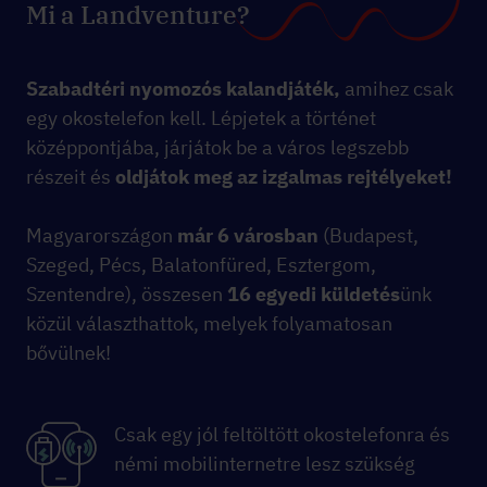
Mi a Landventure?
Szabadtéri nyomozós kalandjáték,
amihez csak
egy okostelefon kell. Lépjetek a történet
középpontjába, járjátok be a város legszebb
részeit és
oldjátok meg az izgalmas rejtélyeket!
Magyarországon
már 6 városban
(Budapest,
Szeged, Pécs, Balatonfüred, Esztergom,
Szentendre), összesen
16 egyedi küldetés
ünk
közül választhattok, melyek folyamatosan
bővülnek!
Csak egy jól feltöltött okostelefonra és
némi mobilinternetre lesz szükség