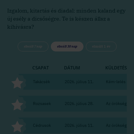
Izgalom, kitartás és diadal: minden kaland egy
új esély a dicsőségre. Te is készen állsz a
kihívásra?
elmúlt 7 nap
elmúlt 30 nap
elmúlt 1 év
CSAPAT
DÁTUM
KÜLDETÉS
Takácsék
2026. július 11.
Kém-lelés
Rozsasek
2026. július 28.
Az örökség
Cédrusok
2026. július 11.
Az örökség