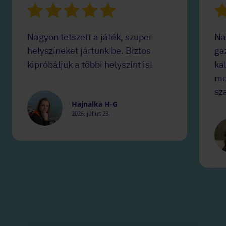
Nagyon tetszett a játék, szuper
Na
helyszíneket jártunk be. Biztos
ga
kipróbáljuk a többi helyszínt is!
ka
me
sz
Hajnalka H-G
2026. július 23.