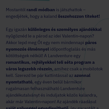
Mostantól
randi módban
is játszhattok –
engedjétek, hogy a kaland
összehozzon titeket!
Egy igazán
különleges és személyes ajándékkal
nyűgöznéd le a párod az idei Valentin-napon?
Akkor
lepd meg Őt egy nem mindennapi
páros
nyomozós élménnyel
időpontfoglalás és más
kötöttségek nélkül! A Landventure egy
romantikus, rejtélyekkel teli séta program
a
város legszebb részein
, amihez csak a mobilotok
kell. Szerezd be pár kattintással az
azonnal
nyomtatható
, egy éven belül bármikor
rugalmasan felhasználható Landventure
ajándékutalványt és induljatok közös kalandra,
akár már Valentin-napon! Az ajándék ráadásul
saját szöveggel egyediesíthető
, így garantált a