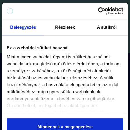
Beleegyezés
Részletek
A sütikről
Ez a weboldal sütiket használ
Mint minden weboldal, úgy mi is sütiket használunk
weboldalunk megfelelő működése érdekében, a tartalom
Hogyan működik a játék?
személyre szabásához, a közösségi médiafunkciók
biztosításához és weboldalunk elemzéséhez. A sütik
közül néhánynak a használata elengedhetetlen az oldal
működéséhez, míg egyes sütik a weboldalunk
Minden küldetésnek
egyedi útvonala
(kb
eredményesebb üzemeltetésében van segítségünkre.
1.5 km séta) és
kerettörténete
van.
Ön döntheti el, mit fogad el az alábbi gombok
megnyomásával. Ezen beállításait a későbbiekben
A feladványok a küldetés
izgalmas
módosíthatja. További részletekről olvashat Adatkezelési
történeté
be illeszkednek.
tájékoztatónkban.
Mindennek a megengedése