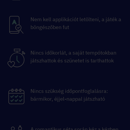
Nem kell applikációt letölteni, a játék a
böngészőben fut
Nincs időkorlát, a saját tempótokban
játszhattok és szünetet is tarthattok
Nincs szükség időpontfoglalásra:
bármikor, éjjel-nappal játszható
A romantikus séta során kéz a kézben