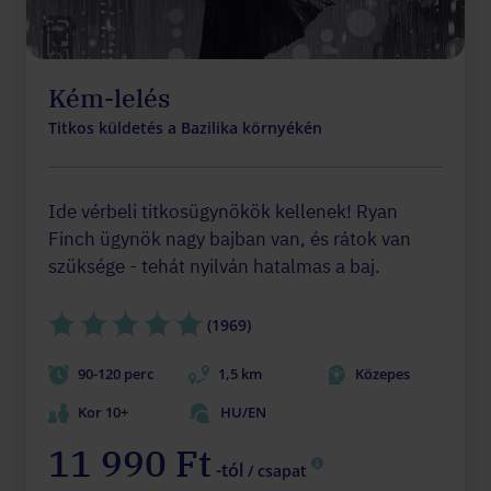
Kém-lelés
Titkos küldetés a Bazilika környékén
Ide vérbeli titkosügynökök kellenek! Ryan
Finch ügynök nagy bajban van, és rátok van
szüksége - tehát nyilván hatalmas a baj.
(1969)
90-120 perc
1,5 km
Közepes
Kor 10+
HU/EN
11 990 Ft
-tól
/ csapat