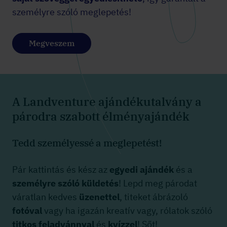
személyre szóló meglepetés!
Megveszem
A Landventure ajándékutalvány a
párodra szabott élményajándék
Tedd személyessé a meglepetést!
Pár kattintás és kész az
egyedi ajándék
és a
személyre szóló küldetés
! Lepd meg párodat
váratlan kedves
üzenettel
, titeket ábrázoló
fotóval
vagy ha igazán kreatív vagy, rólatok szóló
titkos feladvánnyal
és
kvízzel
! Sőt!