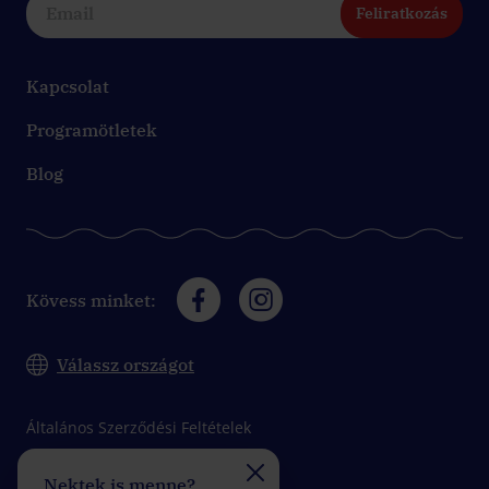
Feliratkozás
Kapcsolat
Programötletek
Blog
Kövess minket:
Válassz országot
Általános Szerződési Feltételek
Adatkezelési tájékoztató
Nektek is menne?
Felveszitek a verseny