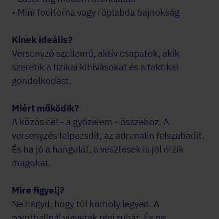
• Mini focitorna vagy röplabda bajnokság
Kinek ideális?
Versenyző szellemű, aktív csapatok, akik
szeretik a fizikai kihívásokat és a taktikai
gondolkodást.
Miért működik?
A közös cél - a győzelem - összehoz. A
versenyzés felpezsdít, az adrenalin felszabadít.
És ha jó a hangulat, a vesztesek is jól érzik
magukat.
Mire figyelj?
Ne hagyd, hogy túl komoly legyen. A
paintballnál vigyetek régi ruhát. És ne