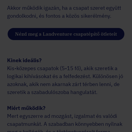
Akkor működik igazán, ha a csapat szeret együtt
gondolkodni, és fontos a közös sikerélmény.
Nézd meg a Landventure csapatépítő ötleteit
Kinek ideális?
Kis-közepes csapatok (5-15 fő), akik szeretik a
logikai kihívásokat és a felfedezést. Különösen jó
azoknak, akik nem akarnak zárt térben lenni, de
szeretik a szabadulószoba hangulatát.
Miért működik?
Mert egyszerre ad mozgást, izgalmat és valódi
csapatmunkát. A szabadban könnyebben nyílnak
meg a kollégák, és a történetvezérelt forma