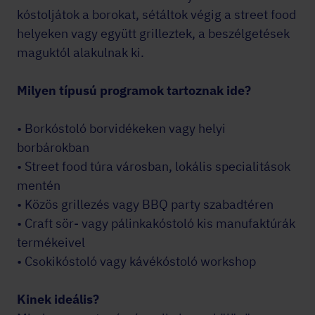
kóstoljátok a borokat, sétáltok végig a street food
helyeken vagy együtt grilleztek, a beszélgetések
maguktól alakulnak ki.
Milyen típusú programok tartoznak ide?
• Borkóstoló borvidékeken vagy helyi
borbárokban
• Street food túra városban, lokális specialitások
mentén
• Közös grillezés vagy BBQ party szabadtéren
• Craft sör- vagy pálinkakóstoló kis manufaktúrák
termékeivel
• Csokikóstoló vagy kávékóstoló workshop
Kinek ideális?