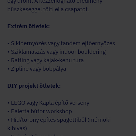
egy drónt. A kézzelfogható eredmény
büszkeséggel tölti el a csapatot.
Extrém ötletek:
• Siklóernyőzés vagy tandem ejtőernyőzés
• Sziklamászás vagy indoor bouldering
• Rafting vagy kajak-kenu túra
• Zipline vagy bobpálya
DIY projekt ötletek:
• LEGO vagy Kapla építő verseny
• Paletta bútor workshop
• Híd/torony építés spagettiből (mérnöki
kihívás)