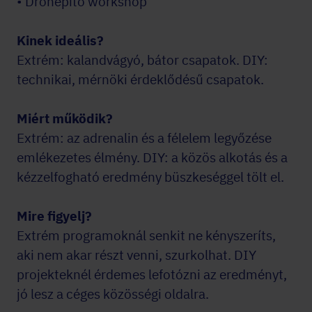
• Drónépítő workshop
Kinek ideális?
Extrém: kalandvágyó, bátor csapatok. DIY:
technikai, mérnöki érdeklődésű csapatok.
Miért működik?
Extrém: az adrenalin és a félelem legyőzése
emlékezetes élmény. DIY: a közös alkotás és a
kézzelfogható eredmény büszkeséggel tölt el.
Mire figyelj?
Extrém programoknál senkit ne kényszeríts,
aki nem akar részt venni, szurkolhat. DIY
projekteknél érdemes lefotózni az eredményt,
jó lesz a céges közösségi oldalra.