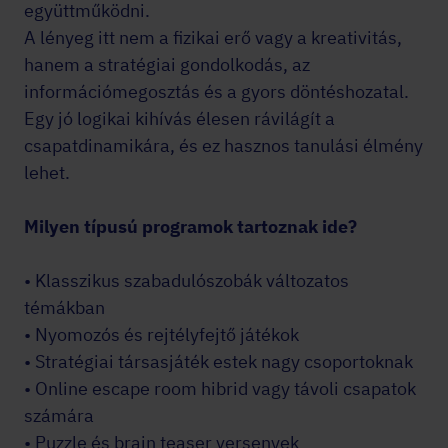
együttműködni.
A lényeg itt nem a fizikai erő vagy a kreativitás,
hanem a stratégiai gondolkodás, az
információmegosztás és a gyors döntéshozatal.
Egy jó logikai kihívás élesen rávilágít a
csapatdinamikára, és ez hasznos tanulási élmény
lehet.
Milyen típusú programok tartoznak ide?
• Klasszikus szabadulószobák változatos
témákban
• Nyomozós és rejtélyfejtő játékok
• Stratégiai társasjáték estek nagy csoportoknak
• Online escape room hibrid vagy távoli csapatok
számára
• Puzzle és brain teaser versenyek