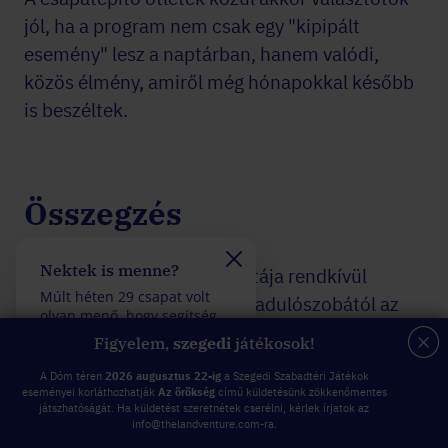
jól, ha a program nem csak egy "kipipált
esemény" lesz a naptárban, hanem valódi,
közös élmény, amiről még hónapokkal később
is beszéltek.
Összegzés
Nektek is menne?
Felveszitek a verseny
A csapatépítő ötletek palettája rendkívül
Múlt héten 29 csapat volt
Múlt héten 26 csapat vol
sokszínű: a szabadtéri szabadulószobától az
olyan menő, hogy segítség
olyan fantasztikus, hogy
aktív túrákon át a wellness programokig
felhasználása nélkül
kevesebb mint 5 rossz
Figyelem,
szegedi
játékosok!
teljesítettek egy küldetést.
válasszal teljesítettek eg
minden csapattípus megtalálhatja a hozzá illő
küldetést.
A Dóm téren
2026 augusztus 22-ig
a Szegedi Szabadtéri Játékok
irányt.
eseményei korláthozhatják
Az örökség
című küldetésünk zökkenőmentes
játszhatóságát. Ha küldetést szeretnétek cserélni, kérlek írjatok az
A legfontosabb nem az, hogy mi a legtrendibb,
info@thelandventure.com-ra.
hanem az, hogy mi működik nálatok. Mert egy