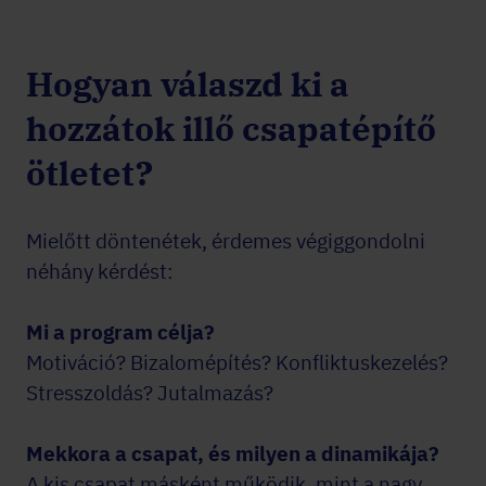
Hogyan válaszd ki a
hozzátok illő csapatépítő
ötletet?
Mielőtt döntenétek, érdemes végiggondolni
néhány kérdést:
Mi a program célja?
Motiváció? Bizalomépítés? Konfliktuskezelés?
Stresszoldás? Jutalmazás?
Mekkora a csapat, és milyen a dinamikája?
A kis csapat másként működik, mint a nagy.