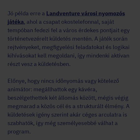
Jó példa erre a
Landventure városi nyomozós
játéka
, ahol a csapat okostelefonnal, saját
tempóban fedezi fel a város érdekes pontjait egy
történetvezérelt küldetés mentén. A játék során
rejtvényeket, megfigyelési feladatokat és logikai
kihívásokat kell megoldani, így mindenki aktívan
részt vesz a küldetésben.
Előnye, hogy nincs időnyomás vagy kötelező
animátor: megállhattok egy kávéra,
beszélgethettek két állomás között, mégis végig
megmarad a közös cél és a strukturált élmény. A
küldetések igény szerint akár céges arculatra is
szabhatók, így még személyesebbé válhat a
program.