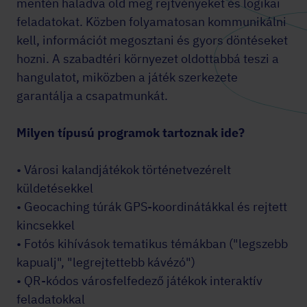
mentén haladva old meg rejtvényeket és logikai
feladatokat. Közben folyamatosan kommunikálni
kell, információt megosztani és gyors döntéseket
hozni. A szabadtéri környezet oldottabbá teszi a
hangulatot, miközben a játék szerkezete
garantálja a csapatmunkát.
Milyen típusú programok tartoznak ide?
• Városi kalandjátékok történetvezérelt
küldetésekkel
• Geocaching túrák GPS-koordinátákkal és rejtett
kincsekkel
• Fotós kihívások tematikus témákban ("legszebb
kapualj", "legrejtettebb kávézó")
• QR-kódos városfelfedező játékok interaktív
feladatokkal