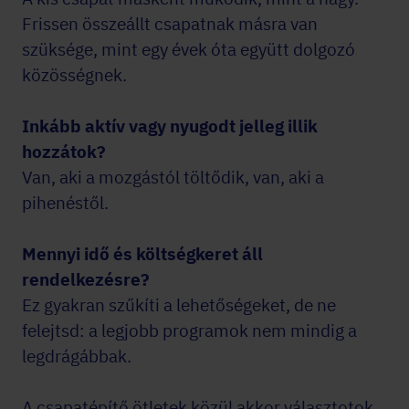
Frissen összeállt csapatnak másra van
szüksége, mint egy évek óta együtt dolgozó
közösségnek.
Inkább aktív vagy nyugodt jelleg illik
hozzátok?
Van, aki a mozgástól töltődik, van, aki a
pihenéstől.
Mennyi idő és költségkeret áll
rendelkezésre?
Ez gyakran szűkíti a lehetőségeket, de ne
felejtsd: a legjobb programok nem mindig a
legdrágábbak.
A csapatépítő ötletek közül akkor választotok