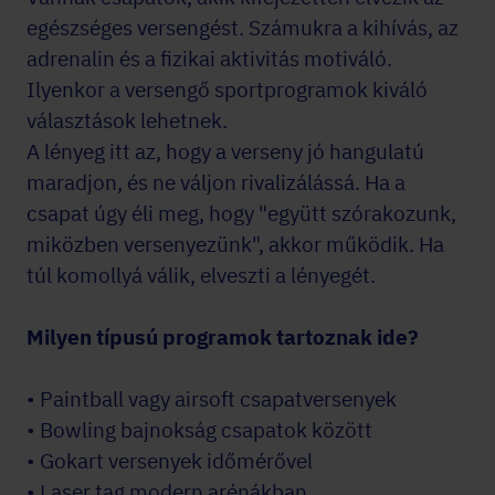
egészséges versengést. Számukra a kihívás, az
adrenalin és a fizikai aktivitás motiváló.
Ilyenkor a versengő sportprogramok kiváló
választások lehetnek.
A lényeg itt az, hogy a verseny jó hangulatú
maradjon, és ne váljon rivalizálássá. Ha a
csapat úgy éli meg, hogy "együtt szórakozunk,
miközben versenyezünk", akkor működik. Ha
túl komollyá válik, elveszti a lényegét.
Milyen típusú programok tartoznak ide?
• Paintball vagy airsoft csapatversenyek
• Bowling bajnokság csapatok között
• Gokart versenyek időmérővel
• Laser tag modern arénákban