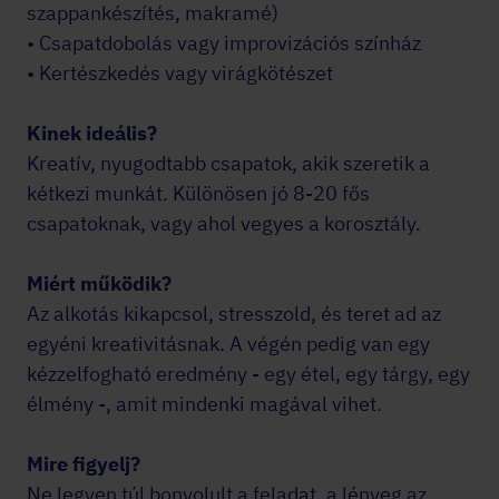
szappankészítés, makramé)
• Csapatdobolás vagy improvizációs színház
• Kertészkedés vagy virágkötészet
Kinek ideális?
Kreatív, nyugodtabb csapatok, akik szeretik a
kétkezi munkát. Különösen jó 8-20 fős
csapatoknak, vagy ahol vegyes a korosztály.
Miért működik?
Az alkotás kikapcsol, stresszold, és teret ad az
egyéni kreativitásnak. A végén pedig van egy
kézzelfogható eredmény - egy étel, egy tárgy, egy
élmény -, amit mindenki magával vihet.
Mire figyelj?
Ne legyen túl bonyolult a feladat, a lényeg az