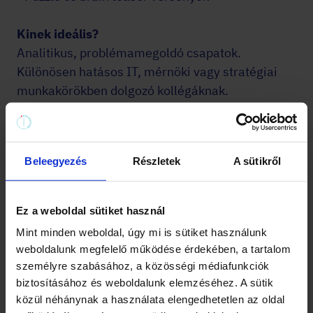
Kinek ideális?
Analitikus, problémamegoldó csapatok.
Különösen hatásos IT, mérnöki vagy stratégiai
munkakörökben dolgozó kollégáknak.
Miért működik?
Mert rövid idő alatt intenzív csapatmunkát
Beleegyezés
Részletek
A sütikről
igényel. Nincs helye egyéni munkának, csak
együtt lehet sikerrel kijutni. És a siker pillanata
közös eufóriát teremt.
Ez a weboldal sütiket használ
Mint minden weboldal, úgy mi is sütiket használunk
Mire figyelj?
weboldalunk megfelelő működése érdekében, a tartalom
A szabadulószobákban a 60 perc gyorsan eltelik,
személyre szabásához, a közösségi médiafunkciók
válasszatok könnyebb nehézségi szintet, ha
biztosításához és weboldalunk elemzéséhez. A sütik
először próbáljátok. A nehezebb szobák valóban
közül néhánynak a használata elengedhetetlen az oldal