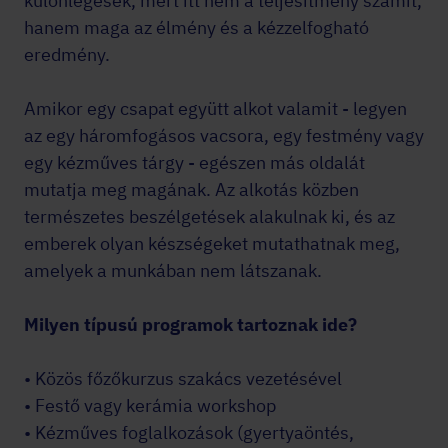
különlegesek, mert itt nem a teljesítmény számít,
hanem maga az élmény és a kézzelfogható
eredmény.
Amikor egy csapat együtt alkot valamit - legyen
az egy háromfogásos vacsora, egy festmény vagy
egy kézműves tárgy - egészen más oldalát
mutatja meg magának. Az alkotás közben
természetes beszélgetések alakulnak ki, és az
emberek olyan készségeket mutathatnak meg,
amelyek a munkában nem látszanak.
Milyen típusú programok tartoznak ide?
• Közös főzőkurzus szakács vezetésével
• Festő vagy kerámia workshop
• Kézműves foglalkozások (gyertyaöntés,