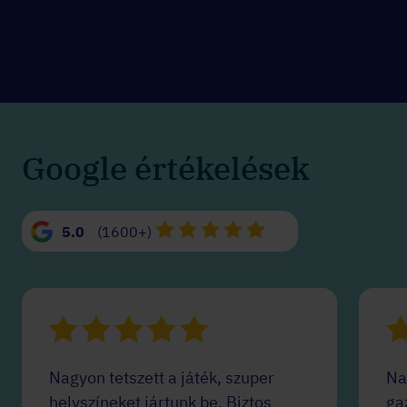
Google értékelések
5.0
(1600+)
Nagyon tetszett a játék, szuper
Na
helyszíneket jártunk be. Biztos
ga