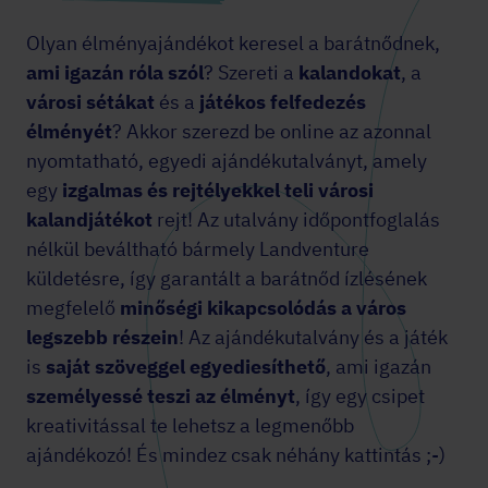
Olyan élményajándékot keresel a barátnődnek,
ami igazán róla szól
? Szereti a
kalandokat
, a
városi sétákat
és a
játékos felfedezés
élményét
? Akkor szerezd be online az azonnal
nyomtatható, egyedi ajándékutalványt, amely
egy
izgalmas és rejtélyekkel teli városi
kalandjátékot
rejt! Az utalvány időpontfoglalás
nélkül beváltható bármely Landventure
küldetésre, így garantált a barátnőd ízlésének
megfelelő
minőségi kikapcsolódás a város
legszebb részein
! Az ajándékutalvány és a játék
is
saját szöveggel egyediesíthető
, ami igazán
személyessé teszi az élményt
, így egy csipet
kreativitással te lehetsz a legmenőbb
ajándékozó! És mindez csak néhány kattintás ;-)