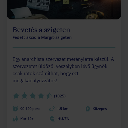
Bevetés a szigeten
Fedett akció a Margit-szigeten
Egy anarchista szervezet merényletre készül. A
szervezetet üldöző, veszélyben lévő ügynök
csak rátok számíthat, hogy ezt
megakadályozzátok!
(1025)
90-120 perc
1,5 km
Közepes
Kor 12+
HU/EN