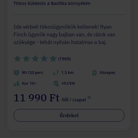
Titkos küldetés a Bazilika környékén
Ide vérbeli titkosügynökök kellenek! Ryan
Finch ügynök nagy bajban van, és rátok van
szüksége - tehát nyilván hatalmas a baj.
(1969)
90-120 perc
1,5 km
Közepes
Kor 10+
HU/EN
11 990 Ft
-tól
/ csapat
Érdekel