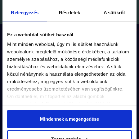
Beleegyezés
Részletek
A sütikről
Ez a weboldal sütiket használ
Hogyan működik a játék?
Mint minden weboldal, úgy mi is sütiket használunk
weboldalunk megfelelő működése érdekében, a tartalom
személyre szabásához, a közösségi médiafunkciók
Minden küldetésnek
egyedi útvonala
(kb
biztosításához és weboldalunk elemzéséhez. A sütik
közül néhánynak a használata elengedhetetlen az oldal
1.5 km séta) és
kerettörténete
van.
működéséhez, míg egyes sütik a weboldalunk
A feladványok a küldetés
izgalmas
eredményesebb üzemeltetésében van segítségünkre.
Ön döntheti el, mit fogad el az alábbi gombok
történeté
be illeszkednek.
megnyomásával. Ezen beállításait a későbbiekben
módosíthatja. További részletekről olvashat Adatkezelési
A város
titkos részletei
rejtik a
tájékoztatónkban.
Mindennek a megengedése
megoldásokat.
Vedd meg pár kattintással és
játsszatok