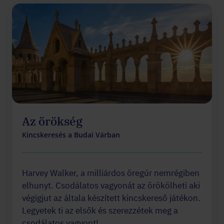
Az örökség
Kincskeresés a Budai Várban
Harvey Walker, a milliárdos öregúr nemrégiben
elhunyt. Csodálatos vagyonát az örökölheti aki
végigjut az általa készített kincskereső játékon.
Legyetek ti az elsők és szerezzétek meg a
csodálatos vagyont!