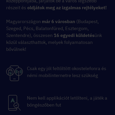
középpontjába, járjátok be a város legszebb
részeit és
oldjátok meg az izgalmas rejtélyeket!
Magyarországon
már 6 városban
(Budapest,
Szeged, Pécs, Balatonfüred, Esztergom,
Szentendre), összesen
16 egyedi küldetés
ünk
közül választhattok, melyek folyamatosan
bővülnek!
Csak egy jól feltöltött okostelefonra és
némi mobilinternetre lesz szükség
Nem kell applikációt letölteni, a játék a
böngészőben fut