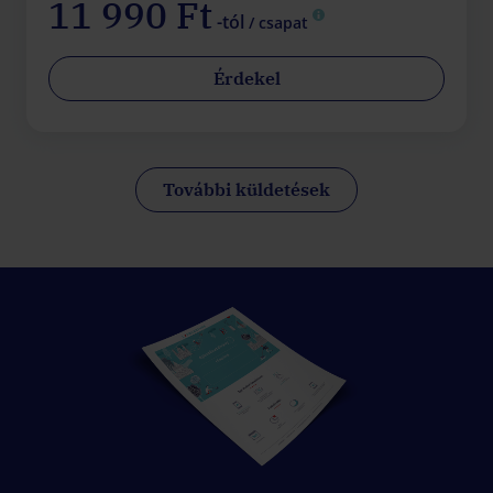
11 990 Ft
-tól
/ csapat
Érdekel
További küldetések