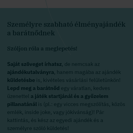
Személyre szabható élményajándék
a barátnődnek
Szóljon róla a meglepetés!
Saját szöveget írhatsz
, de nemcsak az
ajándékutalványra
, hanem magába az ajándék
küldetésbe
is, kivételes vásárlási felületünkön!
Lepd meg a barátnőd
egy váratlan, kedves
üzenettel
a játék startjánál és a győzelem
pillanatánál
is (pl.: egy vicces megszólítás, közös
emlék, inside joke, vagy jókívánság)! Pár
kattintás, és kész az egyedi ajándék és a
személyre szóló küldetés!