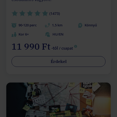
(1473)
90-120 perc
1,5 km
Könnyű
Kor 6+
HU/EN
11 990 Ft
-tól
/ csapat
Érdekel