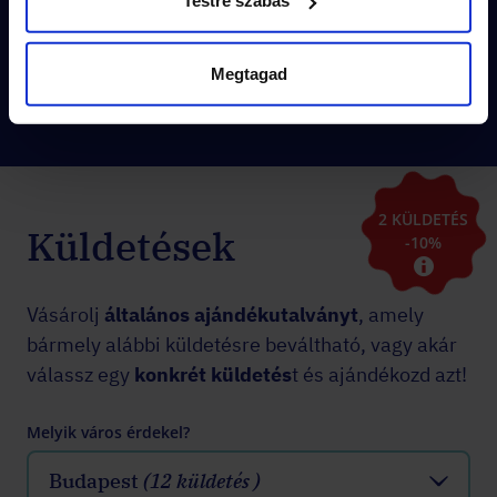
Testre szabás
akár azonnal
!
Megtagad
Tovább olvasok
2 KÜLDETÉS
Küldetések
-10%
Vásárolj
általános ajándékutalványt
, amely
bármely alábbi küldetésre beváltható, vagy akár
válassz egy
konkrét küldetés
t és ajándékozd azt!
Melyik város érdekel?
Budapest
(12 küldetés )