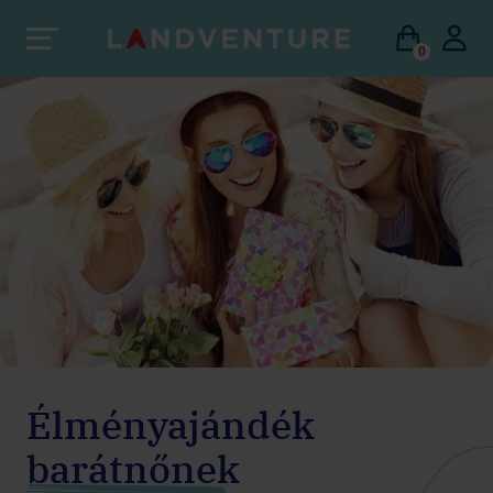
0
Élményajándék
barátnőnek