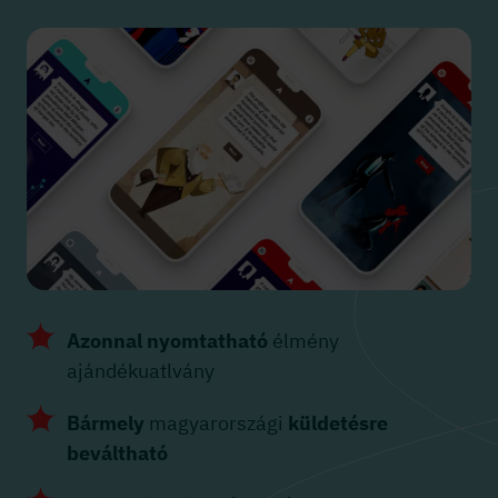
Azonnal nyomtatható
élmény
ajándékuatlvány
Bármely
magyarországi
küldetésre
beváltható