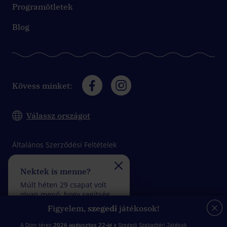
Programötletek
Blog
Kövess minket:
Válassz országot
Általános Szerződési Feltételek
Adatkezelési tájékoztató
Nektek is menne?
Felveszitek a verseny
Impresszum
Múlt héten 29 csapat volt
Múlt héten 29 csapat vol
olyan menő, hogy segítség
olyan fantasztikus, hogy
felhasználása nélkül
kevesebb mint 5 rossz
Figyelem,
szegedi
játékosok!
teljesítettek egy küldetést.
válasszal teljesítettek eg
küldetést.
A Dóm téren
2026 augusztus 22-ig
a Szegedi Szabadtéri Játékok