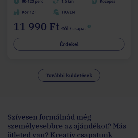
90-120 perc
1,5 km
Közepes
Kor 12+
HU/EN
11 990 Ft
-tól
/ csapat
Érdekel
További küldetések
Szívesen formálnád még
személyesebbre az ajándékot? Más
ötleted van? Kreatív csapatunk