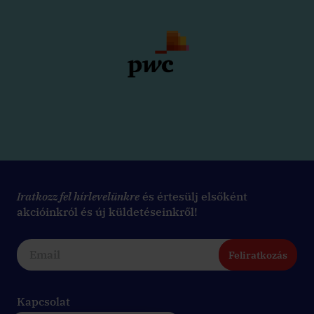
Iratkozz fel hírlevelünkre
és értesülj elsőként
akcióinkról és új küldetéseinkről!
Feliratkozás
Kapcsolat