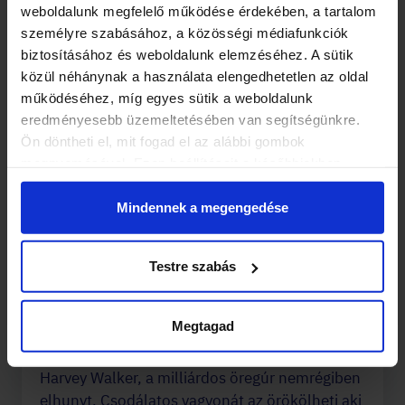
weboldalunk megfelelő működése érdekében, a tartalom
személyre szabásához, a közösségi médiafunkciók
biztosításához és weboldalunk elemzéséhez. A sütik
közül néhánynak a használata elengedhetetlen az oldal
működéséhez, míg egyes sütik a weboldalunk
eredményesebb üzemeltetésében van segítségünkre.
Ön döntheti el, mit fogad el az alábbi gombok
megnyomásával. Ezen beállításait a későbbiekben
módosíthatja. További részletekről olvashat Adatkezelési
tájékoztatónkban.
Mindennek a megengedése
Testre szabás
Az örökség
Kincskeresés a Budai Várban
Megtagad
Harvey Walker, a milliárdos öregúr nemrégiben
elhunyt. Csodálatos vagyonát az örökölheti aki