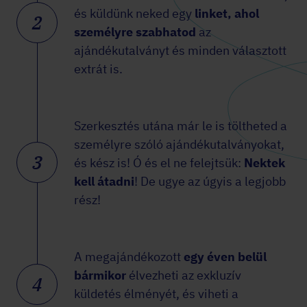
és küldünk neked egy
linket, ahol
2
személyre szabhatod
az
ajándékutalványt és minden választott
extrát is.
Szerkesztés utána már le is töltheted a
személyre szóló ajándékutalványokat,
3
és kész is! Ó és el ne felejtsük:
Nektek
kell átadni
! De ugye az úgyis a legjobb
rész!
A megajándékozott
egy éven belül
bármikor
élvezheti az exkluzív
4
küldetés élményét, és viheti a