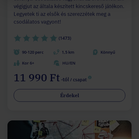
végigjut az általa készített kincskereső játékon.
Legyetek ti az elsők és szerezzétek meg a
csodálatos vagyont!
(1473)
90-120 perc
1,5 km
Könnyű
Kor 6+
HU/EN
11 990 Ft
-tól
/ csapat
Érdekel