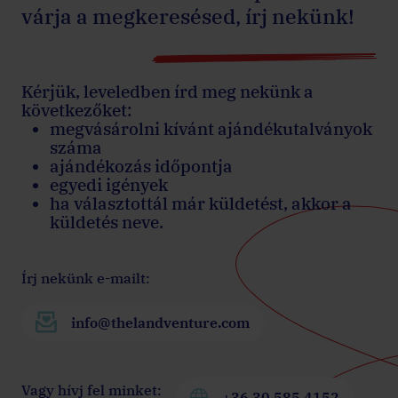
várja a megkeresésed, írj nekünk!
Kérjük, leveledben írd meg nekünk a
következőket:
megvásárolni kívánt ajándékutalványok
száma
ajándékozás időpontja
egyedi igények
ha választottál már küldetést, akkor a
küldetés neve.
Írj nekünk e-mailt:
info@thelandventure.com
Vagy hívj fel minket:
+36 30 585 4152