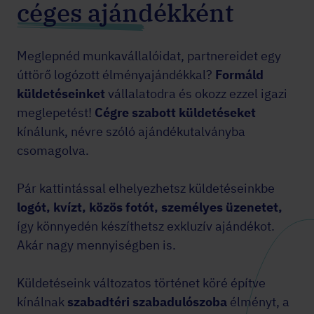
céges ajándékként
Meglepnéd munkavállalóidat, partnereidet egy
úttörő logózott élményajándékkal?
Formáld
küldetéseinket
vállalatodra és okozz ezzel igazi
meglepetést!
Cégre szabott
küldetéseket
kínálunk, névre szóló ajándékutalványba
csomagolva.
Pár kattintással elhelyezhetsz küldetéseinkbe
logót, kvízt, közös fotót, személyes üzenetet,
így könnyedén készíthetsz exkluzív ajándékot.
Akár nagy mennyiségben is.
Küldetéseink változatos történet köré építve
kínálnak
szabadtéri szabadulószoba
élményt, a