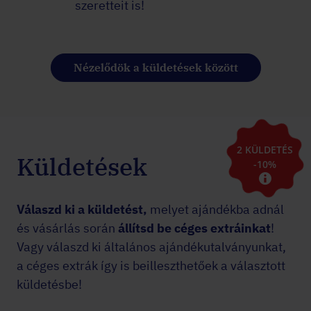
szeretteit is!
Nézelődök a küldetések között
2 KÜLDETÉS
Küldetések
-10%
Válaszd ki a küldetést,
melyet ajándékba adnál
és vásárlás során
állítsd be céges extráinkat
!
Vagy válaszd ki általános ajándékutalványunkat,
a céges extrák így is beilleszthetőek a választott
küldetésbe!