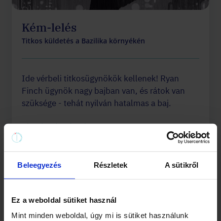
Kém-lelés
Titkos küldetés a Bazilika környékén
Ide vérbeli titkosügynökök kellenek! Ryan
Finch ügynök nagy bajban van, és rátok van
szüksége - tehát nyilván hatalmas a baj.
(1969)
90-120 perc
1,5 km
Közepes
Beleegyezés
Részletek
A sütikről
Kor 10+
HU/EN
11 990 Ft
-tól
/ csapat
Ez a weboldal sütiket használ
Mint minden weboldal, úgy mi is sütiket használunk
Érdekel