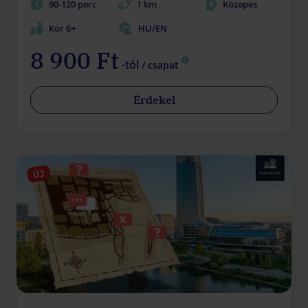
90-120 perc
1 km
Közepes
Kor 6+
HU/EN
8 900 Ft
-tól
/ csapat
Érdekel
ÚJ