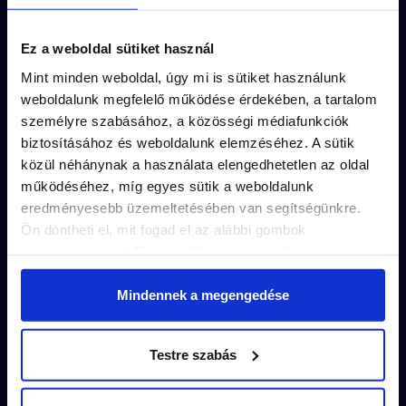
Ez a weboldal sütiket használ
Minden küldetésnek
egyedi útvonala
(kb
Mint minden weboldal, úgy mi is sütiket használunk
1.5 km séta) és
kerettörténete
van.
weboldalunk megfelelő működése érdekében, a tartalom
személyre szabásához, a közösségi médiafunkciók
A feladványok a küldetés
izgalmas
biztosításához és weboldalunk elemzéséhez. A sütik
történeté
be illeszkednek.
közül néhánynak a használata elengedhetetlen az oldal
működéséhez, míg egyes sütik a weboldalunk
A város
titkos részletei
rejtik a
eredményesebb üzemeltetésében van segítségünkre.
megoldásokat.
Ön döntheti el, mit fogad el az alábbi gombok
megnyomásával. Ezen beállításait a későbbiekben
Vedd meg pár kattintással és
játsszatok
módosíthatja. További részletekről olvashat Adatkezelési
akár azonnal
!
tájékoztatónkban.
Mindennek a megengedése
Testre szabás
Tovább olvasok