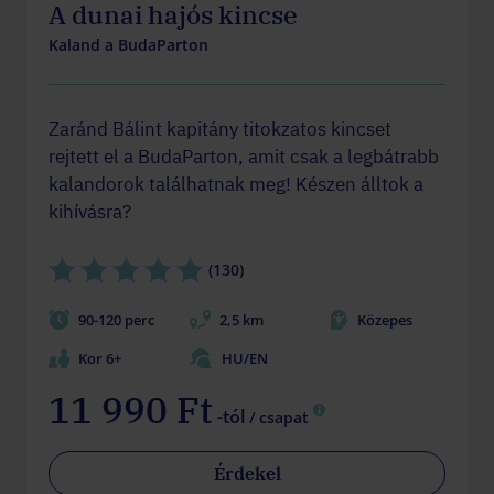
A dunai hajós kincse
Kaland a BudaParton
Zaránd Bálint kapitány titokzatos kincset
rejtett el a BudaParton, amit csak a legbátrabb
kalandorok találhatnak meg! Készen álltok a
kihívásra?
(130)
90-120 perc
2,5 km
Közepes
Kor 6+
HU/EN
11 990 Ft
-tól
/ csapat
Érdekel