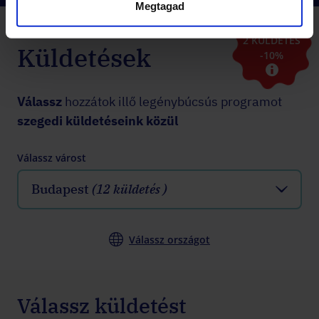
Megtagad
2 KÜLDETÉS
Küldetések
-10%
Válassz
hozzátok illő legénybúcsús programot
szegedi küldetéseink közül
Válassz várost
Budapest
(12 küldetés )
Válassz országot
Válassz küldetést