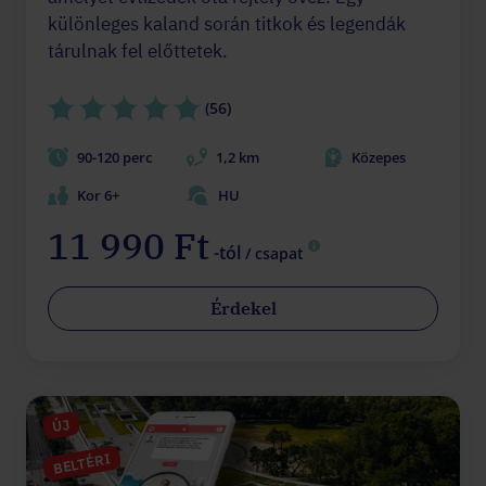
különleges kaland során titkok és legendák
tárulnak fel előttetek.
(56)
90-120 perc
1,2 km
Közepes
Kor 6+
HU
11 990 Ft
-tól
/ csapat
Érdekel
ÚJ
BELTÉRI