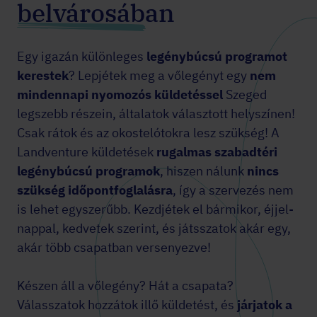
belvárosában
Egy igazán különleges
legénybúcsú programot
kerestek
? Lepjétek meg a vőlegényt egy
nem
mindennapi nyomozós küldetéssel
Szeged
legszebb részein, általatok választott helyszínen!
Csak rátok és az okostelótokra lesz szükség! A
Landventure küldetések
rugalmas szabadtéri
legénybúcsú programok
, hiszen nálunk
nincs
szükség időpontfoglalásra
, így a szervezés nem
is lehet egyszerűbb. Kezdjétek el bármikor, éjjel-
nappal, kedvetek szerint, és játsszatok akár egy,
akár több csapatban versenyezve!
Készen áll a vőlegény? Hát a csapata?
Válasszatok hozzátok illő küldetést, és
járjatok a