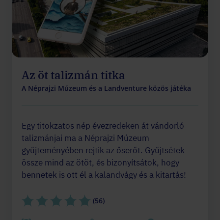
Az öt talizmán titka
A Néprajzi Múzeum és a Landventure közös játéka
Egy titokzatos nép évezredeken át vándorló
talizmánjai ma a Néprajzi Múzeum
gyűjteményében rejtik az őserőt. Gyűjtsétek
össze mind az ötöt, és bizonyítsátok, hogy
bennetek is ott él a kalandvágy és a kitartás!
(56)