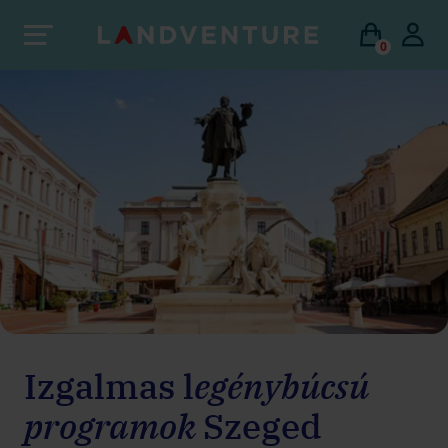
0
Izgalmas l
egénybúcsú
programok
Szeged