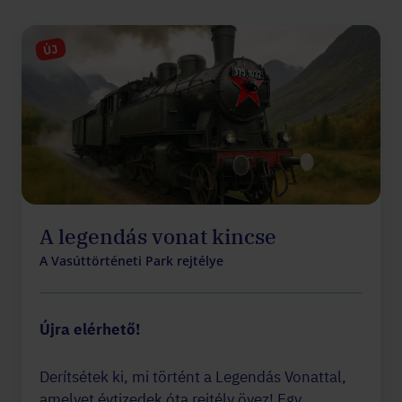
ÚJ
A legendás vonat kincse
A Vasúttörténeti Park rejtélye
Újra elérhető!
Derítsétek ki, mi történt a Legendás Vonattal,
amelyet évtizedek óta rejtély övez! Egy