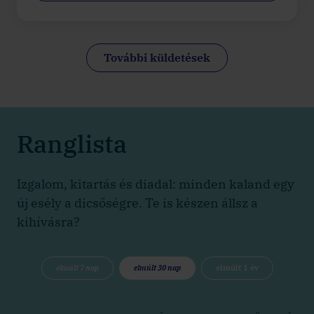
További küldetések
Ranglista
Izgalom, kitartás és diadal: minden kaland egy
új esély a dicsőségre. Te is készen állsz a
kihívásra?
elmúlt 7 nap
elmúlt 30 nap
elmúlt 1 év