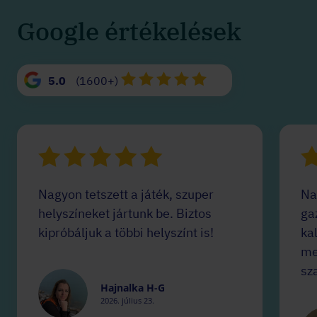
Google értékelések
5.0
(1600+)
Nagyon tetszett a játék, szuper
Na
helyszíneket jártunk be. Biztos
ga
kipróbáljuk a többi helyszínt is!
ka
me
sz
Hajnalka H-G
2026. július 23.