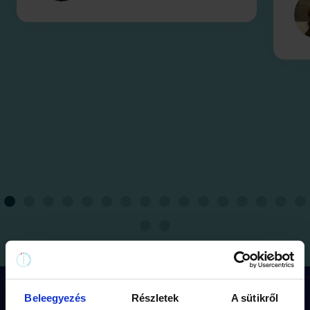
Beleegyezés
Részletek
A sütikről
Hogyan működik a játék?