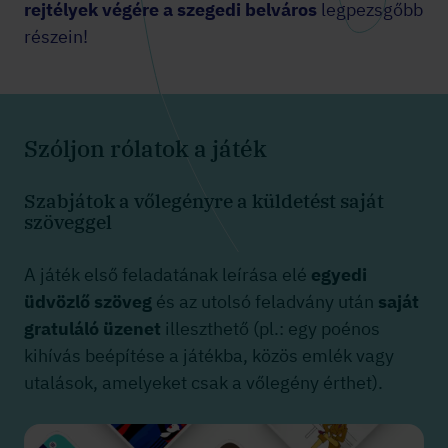
rejtélyek végére a szegedi belváros
legpezsgőbb
részein!
Szóljon rólatok a játék
Szabjátok a vőlegényre a küldetést saját
szöveggel
A játék első feladatának leírása elé
egyedi
üdvözlő szöveg
és az utolsó feladvány után
saját
gratuláló üzenet
illeszthető (pl.: egy poénos
kihívás beépítése a játékba, közös emlék vagy
utalások, amelyeket csak a vőlegény érthet).