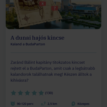
A dunai hajós kincse
Kaland a BudaParton
Zaránd Bálint kapitány titokzatos kincset
rejtett el a BudaParton, amit csak a legbátrabb
kalandorok találhatnak meg! Készen álltok a
kihívásra?
(130)
90-120 perc
2,5 km
Közepes