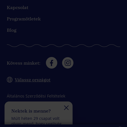
Kapcsolat
Programötletek
Blog
Kövess minket:
Válassz országot
Általános Szerződési Feltételek
Adatkezelési tájékoztató
Nektek is menne?
Felveszitek a verseny
Impresszum
Múlt héten 29 csapat volt
Múlt héten 24 csapat vol
olyan menő, hogy segítség
olyan fantasztikus, hogy