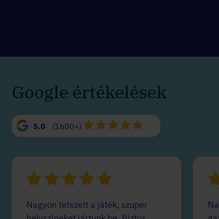
Google értékelések
5.0
(1600+)
Nagyon tetszett a játék, szuper
Na
helyszíneket jártunk be. Biztos
ga