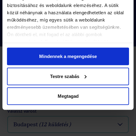
akár azonnal
!
biztosításához és weboldalunk elemzéséhez. A sütik
közül néhánynak a használata elengedhetetlen az oldal
működéséhez, míg egyes sütik a weboldalunk
eredményesebb üzemeltetésében van segítségünkre.
Tovább olvasok
Ön döntheti el, mit fogad el az alábbi gombok
megnyomásával. Ezen beállításait a későbbiekben
módosíthatja. További részletekről olvashat Adatkezelési
tájékoztatónkban.
Mindennek a megengedése
2 KÜLDETÉS
Küldetések
-10%
Testre szabás
Készen állsz, hogy kipróbáld a városi nyomozós
játékok következő szintjét?
Megtagad
Válassz várost
Budapest
(12 küldetés )