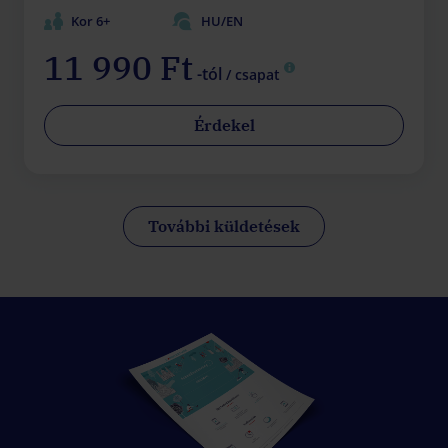
Kor 6+
HU/EN
11 990 Ft
-tól
/ csapat
Érdekel
További küldetések