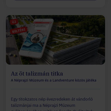
ÚJ
BELTÉRI
Az öt talizmán titka
A Néprajzi Múzeum és a Landventure közös játéka
Egy titokzatos nép évezredeken át vándorló
talizmánjai ma a Néprajzi Múzeum