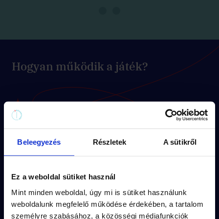
Hogyan működik a játék?
Minden küldetésnek
egyedi útvonala
(kb
1.5 km séta) és
kerettörténete
van.
A feladványok a küldetés
izgalmas
Beleegyezés
Részletek
A sütikről
történetébe
illeszkednek.
Ez a weboldal sütiket használ
A város
titkos részletei
rejtik a
megoldásokat.
Mint minden weboldal, úgy mi is sütiket használunk
weboldalunk megfelelő működése érdekében, a tartalom
Vedd meg pár kattintással és
játsszatok
személyre szabásához, a közösségi médiafunkciók