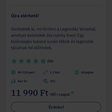
Újra elérhető!
Derítsétek ki, mi történt a Legendás Vonattal,
amelyet évtizedek óta rejtély övez! Egy
különleges kaland során titkok és legendák
tárulnak fel előttetek.
(56)
90-120 perc
1,2 km
Közepes
Kor 6+
HU
11 990 Ft
-tól
/ csapat
Érdekel