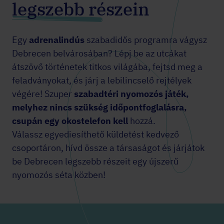
legszebb részein
Egy
adrenalindús
szabadidős programra vágysz
Debrecen belvárosában? Lépj be az utcákat
átszövő történetek titkos világába, fejtsd meg a
feladványokat, és járj a lebilincselő rejtélyek
végére! Szuper
szabadtéri nyomozós játék,
melyhez nincs szükség időpontfoglalásra,
csupán egy okostelefon kell
hozzá.
Válassz egyediesíthető küldetést kedvező
csoportáron, hívd össze a társaságot és járjátok
be Debrecen legszebb részeit egy újszerű
nyomozós séta közben!