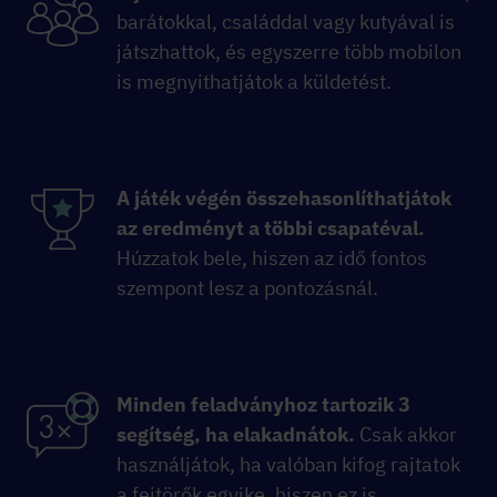
barátokkal, családdal vagy kutyával is
játszhattok, és egyszerre több mobilon
is megnyithatjátok a küldetést.
A játék végén összehasonlíthatjátok
az eredményt a többi csapatéval.
Húzzatok bele, hiszen az idő fontos
szempont lesz a pontozásnál.
Minden feladványhoz tartozik 3
segítség, ha elakadnátok.
Csak akkor
használjátok, ha valóban kifog rajtatok
a fejtörők egyike, hiszen ez is