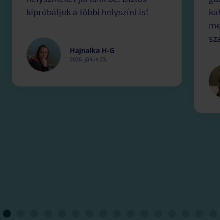
kipróbáljuk a többi helyszínt is!
ka
me
sz
Hajnalka H-G
2026. július 23.