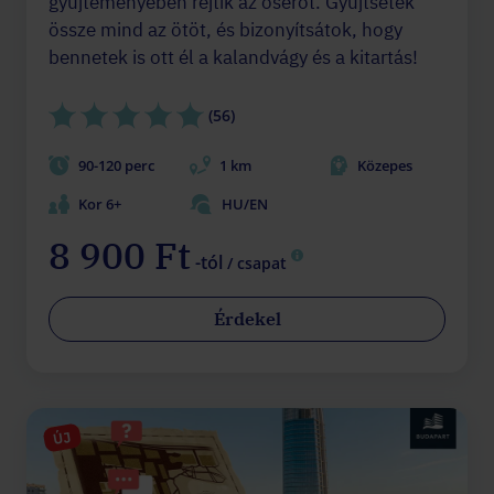
gyűjteményében rejtik az őserőt. Gyűjtsétek
össze mind az ötöt, és bizonyítsátok, hogy
bennetek is ott él a kalandvágy és a kitartás!
(56)
90-120 perc
1 km
Közepes
Kor 6+
HU/EN
8 900 Ft
-tól
/ csapat
Érdekel
ÚJ