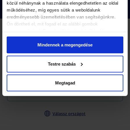
Tovább olvasok
közül néhánynak a használata elengedhetetlen az oldal
működéséhez, míg egyes sütik a weboldalunk
eredményesebb üzemeltetésében van segítségünkre.
Ön döntheti el, mit fogad el az alábbi gombok
megnyomásával. Ezen beállításait a későbbiekben
2 KÜLDETÉS
Küldetések
módosíthatja. További részletekről olvashat Adatkezelési
-10%
tájékoztatónkban.
Mindennek a megengedése
Készen állsz, hogy kipróbáld a szabadulószobák
Testre szabás
következő szintjét?
Válassz várost
Megtagad
Budapest
(12 küldetés )
Válassz országot