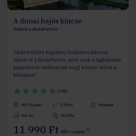
A dunai hajós kincse
Kaland a BudaParton
Zaránd Bálint kapitány titokzatos kincset
rejtett el a BudaParton, amit csak a legbátrabb
kalandorok találhatnak meg! Készen álltok a
kihívásra?
(130)
90-120 perc
2,5 km
Közepes
Kor 6+
HU/EN
11 990 Ft
-tól
/ csapat