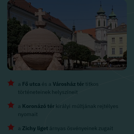
a
Fő utca
és a
Városház tér
titkos
történeteinek helyszíneit
a
Koronázó tér
királyi múltjának rejtélyes
nyomait
a
Zichy liget
árnyas ösvényeinek zugait