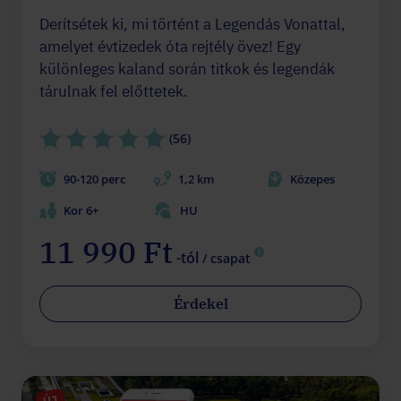
Derítsétek ki, mi történt a Legendás Vonattal,
amelyet évtizedek óta rejtély övez! Egy
különleges kaland során titkok és legendák
tárulnak fel előttetek.
(56)
90-120 perc
1,2 km
Közepes
Kor 6+
HU
11 990 Ft
-tól
/ csapat
Érdekel
ÚJ