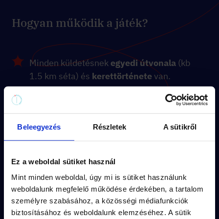
Hogyan működik a játék?
Minden küldetésnek
egyedi útvonala
(kb
1.5 km séta) és
kerettörténete
van.
A feladványok a küldetés
izgalmas
történetébe
illeszkednek.
Beleegyezés
Részletek
A sütikről
A város
titkos részletei
rejtik a
megoldásokat.
Ez a weboldal sütiket használ
Vedd meg pár kattintással és
játsszatok
Mint minden weboldal, úgy mi is sütiket használunk
akár azonnal
!
weboldalunk megfelelő működése érdekében, a tartalom
személyre szabásához, a közösségi médiafunkciók
biztosításához és weboldalunk elemzéséhez. A sütik