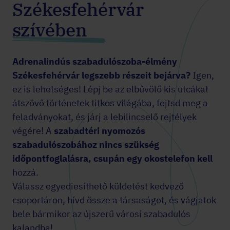
Székesfehérvár
szívében
Adrenalindús
szabadulószoba-élmény
Székesfehérvár legszebb részeit bejárva?
Igen,
ez is lehetséges! Lépj be az elbűvölő kis utcákat
átszövő történetek titkos világába, fejtsd meg a
feladványokat, és járj a lebilincselő rejtélyek
végére! A
szabadtéri nyomozós
szabadulószobához nincs szükség
időpontfoglalásra, csupán egy okostelefon kell
hozzá.
Válassz egyediesíthető küldetést kedvező
csoportáron, hívd össze a társaságot, és vágjatok
bele bármikor az újszerű városi szabadulós
kalandba!