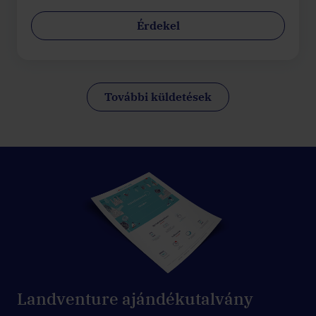
Érdekel
További küldetések
Landventure ajándékutalvány