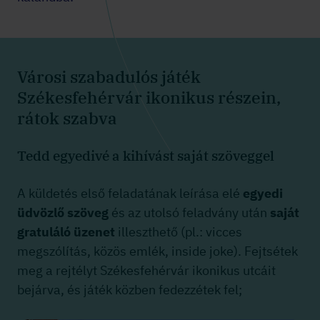
Városi szabadulós játék
Székesfehérvár ikonikus részein,
rátok szabva
Tedd egyedivé a kihívást saját szöveggel
A küldetés első feladatának leírása elé
egyedi
üdvözlő szöveg
és az utolsó feladvány után
saját
gratuláló üzenet
illeszthető (pl.: vicces
megszólítás, közös emlék, inside joke). Fejtsétek
meg a rejtélyt Székesfehérvár ikonikus utcáit
bejárva, és játék közben fedezzétek fel;