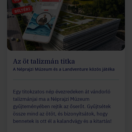
BELTÉRI
Az öt talizmán titka
A Néprajzi Múzeum és a Landventure közös játéka
Egy titokzatos nép évezredeken át vándorló
talizmánjai ma a Néprajzi Múzeum
gyűjteményében rejtik az őserőt. Gyűjtsétek
össze mind az ötöt, és bizonyítsátok, hogy
bennetek is ott él a kalandvágy és a kitartás!