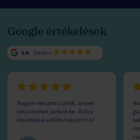
Google értékelések
5.0
(1600+)
Nagyon tetszett a játék, szuper
Na
helyszíneket jártunk be. Biztos
ga
kipróbáljuk a többi helyszínt is!
ka
me
sz