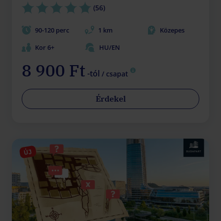
(56)
90-120 perc
1 km
Közepes
Kor 6+
HU/EN
8 900 Ft
-tól
/ csapat
Érdekel
ÚJ