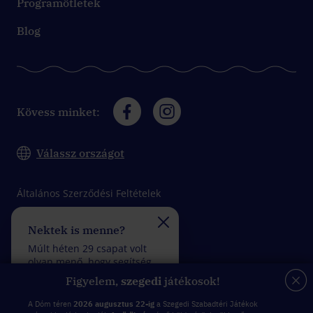
Programötletek
Blog
Kövess minket:
Válassz országot
Általános Szerződési Feltételek
Adatkezelési tájékoztató
Nektek is menne?
Felveszitek a verseny
Impresszum
Múlt héten 29 csapat volt
Múlt héten 28 csapat vol
olyan menő, hogy segítség
olyan fantasztikus, hogy
felhasználása nélkül
kevesebb mint 5 rossz
Figyelem,
szegedi
játékosok!
teljesítettek egy küldetést.
válasszal teljesítettek eg
küldetést.
A Dóm téren
2026 augusztus 22-ig
a Szegedi Szabadtéri Játékok