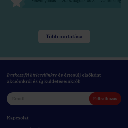
Fekvőnyolcas
2026. augusztus 2.
Az örökség
Több mutatása
Iratkozz fel hírlevelünkre
és értesülj elsőként
akcióinkról és új küldetéseinkről!
Feliratkozás
Kapcsolat