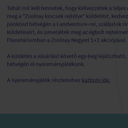
Tehát mit kell tennetek, hogy kiélvezzétek a telje
meg a "Zsolnay kincsek rejtélye" küldetést, kedv
pünkösd hétvégén a Landventure-rel, szálljatok r
küldetésért, és ismerjétek meg az égbolt rejtelme
Planetáriumban a Zsolnay Negyed 1+1 akciójával.
A küldetés a vásárlást követő egy évig lejátszható
hétvégén él nyereményjátékunk.
A nyereményjáték részleteihez
kattints ide.