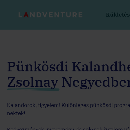
Küldeté
Pünkösdi Kalandhé
Zsolnay Negyedbe
Kalandorok, figyelem! Különleges pünkösdi prog
nektek!
Kedvezmények, nyeremény, és sok-sok izgalom vá