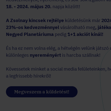
18. - 2024. május 20.
napja között!
A Zsolnay kincsek rejtélye
küldetésünk már
2024
23%-os kedvezménnyel
vásárolható meg
, játék
Negyed Planetáriuma
pedig
1+1 akciót kínál!
És ha ez nem volna elég, a hétvégén velünk játsz
különleges
nyereményért
is harcba szállnak!
Kövessetek minket a social media felületeinken, h
a legfrissebb hírekről!
Megveszem a küldetést!