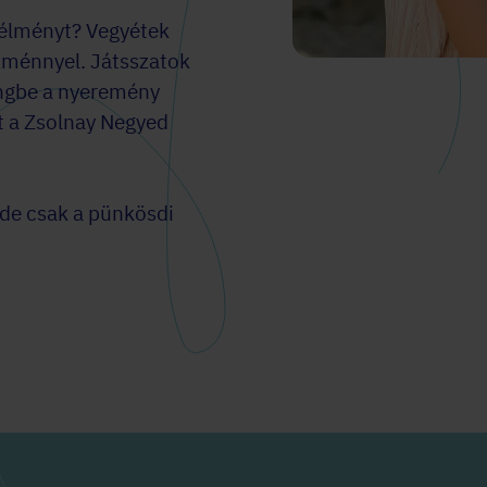
s élményt? Vegyétek
ezménnyel. Játsszatok
ingbe a nyeremény
it a Zsolnay Negyed
, de csak a pünkösdi