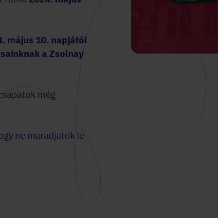
. május 10. napjától
osainknak a
Zsolnay
ó csapatok még
ogy ne maradjatok le