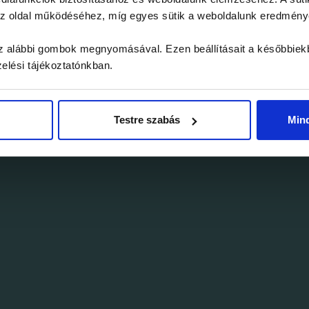
érvényesíthe
 az oldal működéséhez, míg egyes sütik a weboldalunk eredmén
 az alábbi gombok megnyomásával. Ezen beállításait a későbbiek
zelési tájékoztatónkban.
Az akció a he
érvényesíthet
Testre szabás
Min
Infopontoko