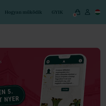
Hogyan működik
GYIK
0