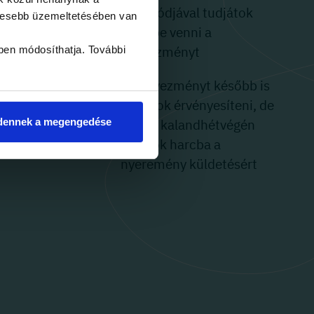
tő
játékkódjával tudjátok
yesebb üzemeltetésében van
igénybe venni a
ben módosíthatja. További
kedvezményt
lyszínen
A kedvezményt később is
ő az
tudjátok érvényesíteni, de
dennek a megengedése
n
csak a kalandhétvégén
szálltok harcba a
nyeremény küldetésért