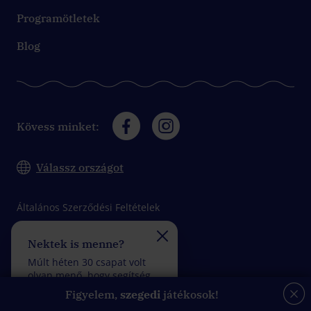
Programötletek
Blog
Kövess minket:
Válassz országot
Általános Szerződési Feltételek
Adatkezelési tájékoztató
Nektek is menne?
Felveszitek a verseny
Impresszum
Múlt héten 30 csapat volt
Múlt héten 30 csapat vol
olyan menő, hogy segítség
olyan fantasztikus, hogy
felhasználása nélkül
kevesebb mint 5 rossz
Figyelem,
szegedi
játékosok!
teljesítettek egy küldetést.
válasszal teljesítettek eg