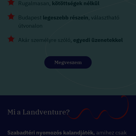
Rugalmasan,
kötöttségek nélkül
Budapest
legeszebb részein
, választható
útvonalon
Akár személyre szóló,
egyedi üzenetekkel
Megveszem
Mi a Landventure?
Szabadtéri nyomozós kalandjáték,
amihez csak