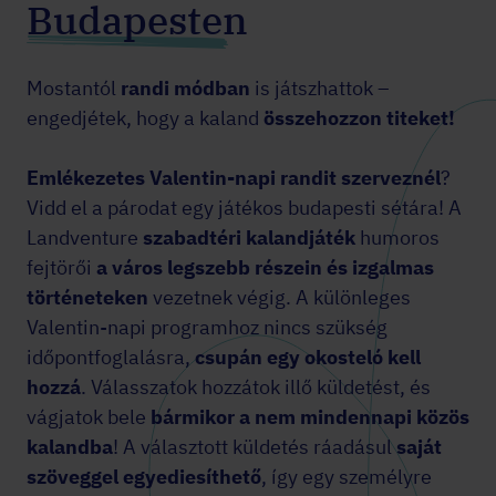
Budapesten
Mostantól
randi módban
is játszhattok –
engedjétek, hogy a kaland
összehozzon titeket!
Emlékezetes Valentin-napi randit szerveznél
?
Vidd el a párodat egy játékos budapesti sétára! A
Landventure
szabadtéri kalandjáték
humoros
fejtörői
a város legszebb részein és izgalmas
történeteken
vezetnek végig. A különleges
Valentin-napi programhoz nincs szükség
időpontfoglalásra,
csupán egy okosteló kell
hozzá
. Válasszatok hozzátok illő küldetést, és
vágjatok bele
bármikor a nem mindennapi közös
kalandba
! A választott küldetés ráadásul
saját
szöveggel egyediesíthető
, így egy személyre