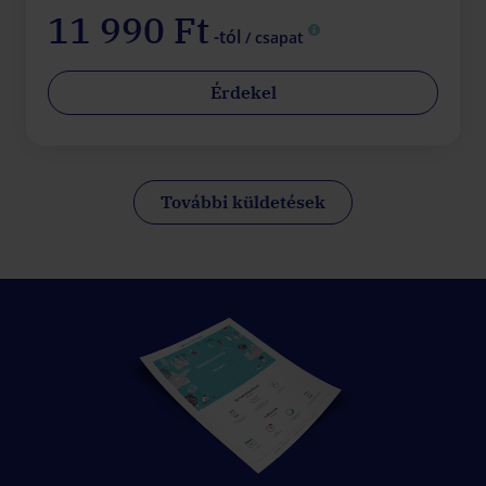
11 990 Ft
-tól
/ csapat
Érdekel
További küldetések