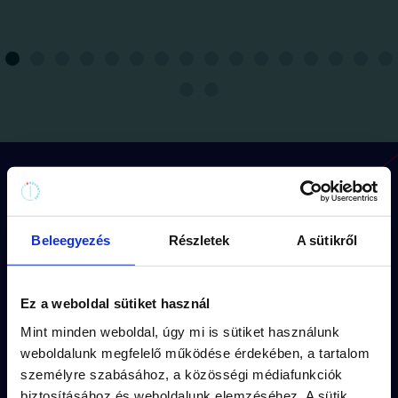
Hogyan működik a játék?
Beleegyezés
Részletek
A sütikről
Minden küldetésnek
egyedi útvonala
(kb
1.5 km séta) és
kerettörténete
van.
Ez a weboldal sütiket használ
A feladványok a küldetés
izgalmas
Mint minden weboldal, úgy mi is sütiket használunk
történeté
be illeszkednek.
weboldalunk megfelelő működése érdekében, a tartalom
személyre szabásához, a közösségi médiafunkciók
A város
titkos részletei
rejtik a
biztosításához és weboldalunk elemzéséhez. A sütik