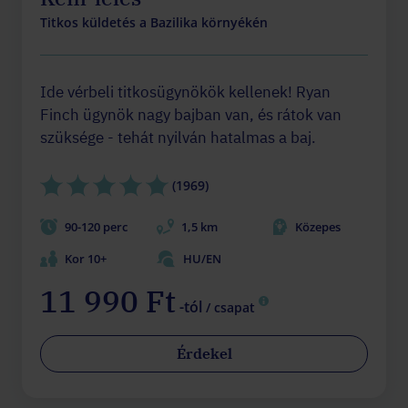
Titkos küldetés a Bazilika környékén
Ide vérbeli titkosügynökök kellenek! Ryan
Finch ügynök nagy bajban van, és rátok van
szüksége - tehát nyilván hatalmas a baj.
(1969)
90-120 perc
1,5 km
Közepes
Kor 10+
HU/EN
11 990 Ft
-tól
/ csapat
Érdekel