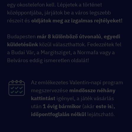
egy okostelefon kell. Lépjetek a történet
középpontjába, járjátok be a város legszebb
részeit és
oldjátok meg az izgalmas rejtélyeket!
Budapesten
már 8 különböző útvonalú
,
egyedi
küldetésünk
közül választhattok. Fedezzétek fel
a Budai Vár, a Margitsziget, a Normafa vagy a
Belváros eddig ismeretlen oldalát!
Az emlékezetes
Valentin-napi program
megszervezése
mindössze néhány
kattintást
igényel,
a játék vásárlás
után
1 évig bármikor
(akár
este is
)
,
időpontfoglalás nélkül
lejátszható.