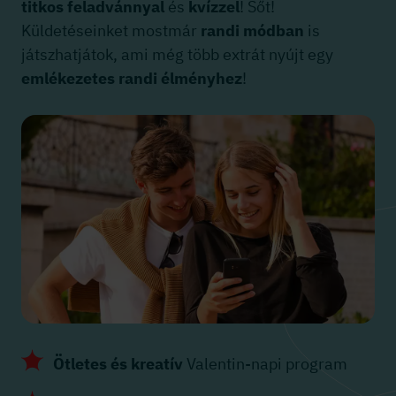
titkos feladvánnyal
és
kvízzel
! Sőt!
Küldetéseinket mostmár
randi módban
is
játszhatjátok, ami még több extrát nyújt egy
emlékezetes randi élményhez
!
Ötletes és kreatív
Valentin-napi program