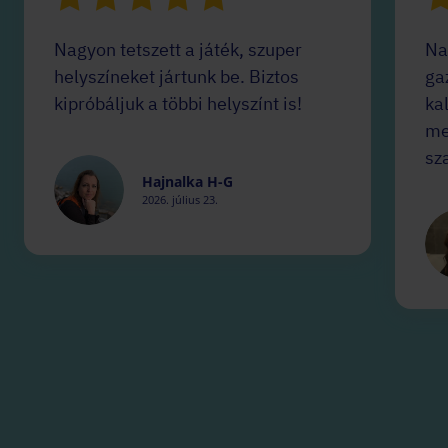
Nagyon tetszett a játék, szuper
Na
helyszíneket jártunk be. Biztos
ga
kipróbáljuk a többi helyszínt is!
ka
me
sz
Hajnalka H-G
2026. július 23.