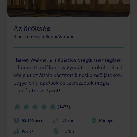
Az örökség
Kincskeresés a Budai Várban
Harvey Walker, a milliárdos öregúr nemrégiben
elhunyt. Csodálatos vagyonát az örökölheti aki
végigjut az általa készített kincskereső játékon.
Legyetek ti az elsők és szerezzétek meg a
csodálatos vagyont!
(1473)
90-120 perc
1,5 km
Könnyű
Kor 6+
HU/EN