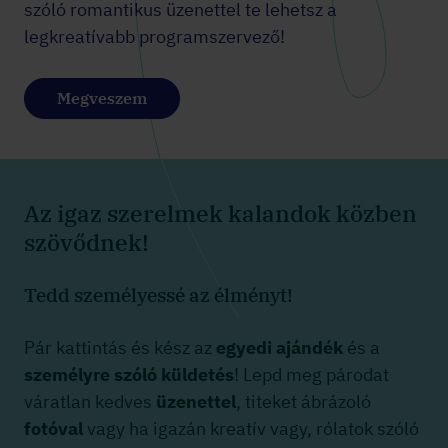
szóló romantikus üzenettel te lehetsz a
legkreatívabb programszervező!
Megveszem
Az igaz szerelmek kalandok közben
szövődnek!
Tedd személyessé az élményt!
Pár kattintás és kész az
egyedi ajándék
és a
személyre szóló küldetés
! Lepd meg párodat
váratlan kedves
üzenettel
, titeket ábrázoló
fotóval
vagy ha igazán kreatív vagy, rólatok szóló