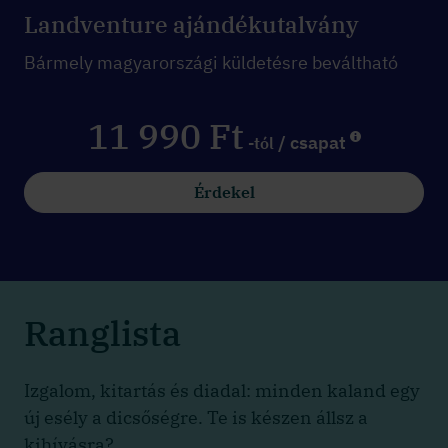
Landventure ajándékutalvány
Bármely magyarországi küldetésre beváltható
11 990 Ft
/ csapat
-tól
Érdekel
Ranglista
Izgalom, kitartás és diadal: minden kaland egy
új esély a dicsőségre. Te is készen állsz a
kihívásra?