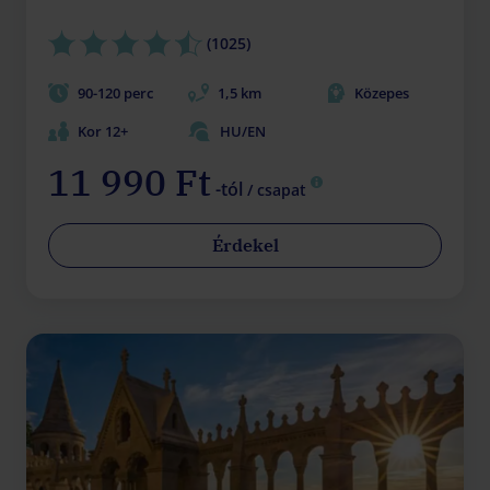
(1025)
90-120 perc
1,5 km
Közepes
Kor 12+
HU/EN
11 990 Ft
-tól
/ csapat
Érdekel